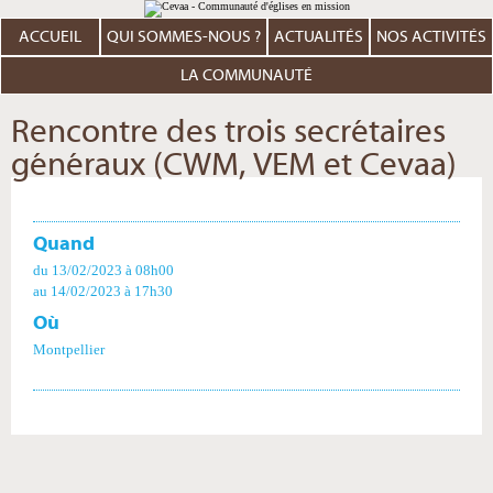
Aller
Outils
au
personnels
contenu.
ACCUEIL
QUI SOMMES-NOUS ?
ACTUALITÉS
NOS ACTIVITÉS
|
Aller
à
LA COMMUNAUTÉ
la
navigation
Rencontre des trois secrétaires
généraux (CWM, VEM et Cevaa)
Quand
du 13/02/2023
à 08h00
au 14/02/2023
à 17h30
Où
Montpellier
Actions
sur