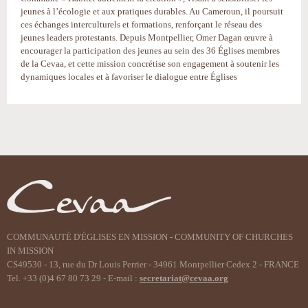
jeunes à l’écologie et aux pratiques durables. Au Cameroun, il poursuit
ces échanges interculturels et formations, renforçant le réseau des
jeunes leaders protestants. Depuis Montpellier, Omer Dagan œuvre à
encourager la participation des jeunes au sein des 36 Églises membres
de la Cevaa, et cette mission concrétise son engagement à soutenir les
dynamiques locales et à favoriser le dialogue entre Églises
Actions
sur
le
document
COMMUNAUTÉ D'ÉGLISES EN MISSION - COMMUNITY OF CHURCHES
IN MISSION
CS49530 - 13, rue du Dr Louis Perrier - 34961 Montpellier Cedex 2 - FRANCE
Tel. +33 (0)4 67 80 73 29 - E-mail :
secretariat@cevaa.org