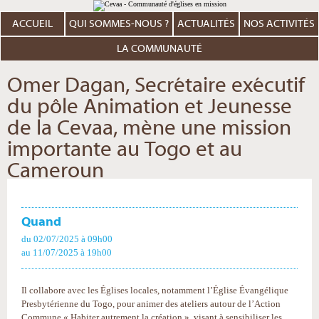
Aller
Outils
au
personnels
contenu.
ACCUEIL
QUI SOMMES-NOUS ?
ACTUALITÉS
NOS ACTIVITÉS
|
Aller
à
LA COMMUNAUTÉ
la
navigation
Omer Dagan, Secrétaire exécutif
du pôle Animation et Jeunesse
de la Cevaa, mène une mission
importante au Togo et au
Cameroun
Quand
du 02/07/2025
à 09h00
au 11/07/2025
à 19h00
Il collabore avec les Églises locales, notamment l’Église Évangélique
Presbytérienne du Togo, pour animer des ateliers autour de l’Action
Commune « Habiter autrement la création », visant à sensibiliser les