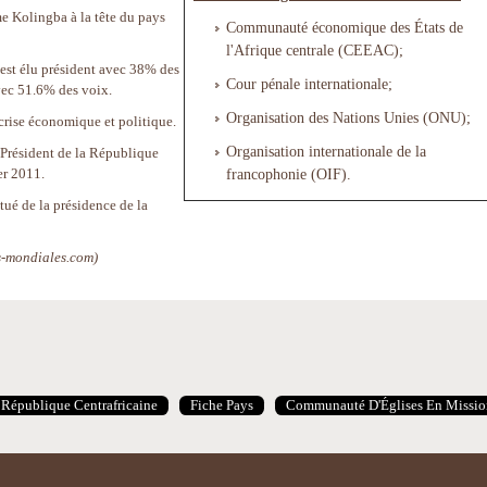
e Kolingba à la tête du pays
Communauté économique des États de
l'Afrique centrale (CEEAC);
 est élu président avec 38% des
Cour pénale internationale;
avec 51.6% des voix.
Organisation des Nations Unies (ONU);
crise économique et politique.
Organisation internationale de la
 Président de la République
er 2011.
francophonie (OIF).
itué de la présidence de la
s-mondiales.com)
République Centrafricaine
Fiche Pays
Communauté D'Églises En Missio