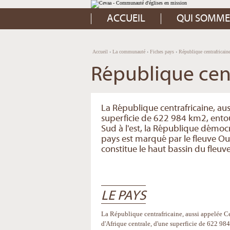
Aller
Outils
au
personnels
contenu.
ACCUEIL
QUI SOMME
|
Aller
à
la
navigation
Accueil
›
La communauté
›
Fiches pays
›
République centrafricain
République cent
La République centrafricaine, aus
superficie de 622 984 km2, entou
Sud à l'est, la République démocr
pays est marqué par le fleuve O
constitue le haut bassin du fleuve
LE PAYS
La République centrafricaine, aussi appelée Ce
d'Afrique centrale, d'une superficie de 622 98