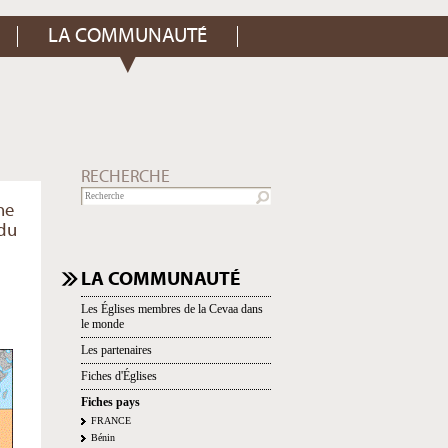
LA COMMUNAUTÉ
RECHERCHE
ne
 du
NAVIGATION
LA COMMUNAUTÉ
Les Églises membres de la Cevaa dans
le monde
Les partenaires
Fiches d'Églises
Fiches pays
FRANCE
Bénin