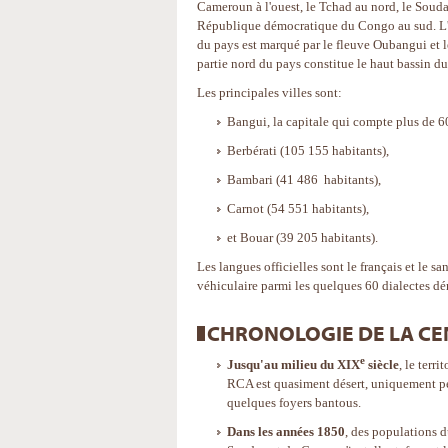
Cameroun à l'ouest, le Tchad au nord, le Soudan
République démocratique du Congo au sud. L'es
du pays est marqué par le fleuve Oubangui et
partie nord du pays constitue le haut bassin du
Les principales villes sont:
Bangui, la capitale qui compte plus de 6
Berbérati (105 155 habitants),
Bambari (41 486 habitants),
Carnot (54 551 habitants),
et Bouar (39 205 habitants).
Les langues officielles sont le français et le s
véhiculaire parmi les quelques 60 dialectes d
CHRONOLOGIE DE LA C
e
Jusqu'au milieu du XIX
siècle
, le terri
RCA est quasiment désert, uniquement p
quelques foyers bantous.
Dans les années 1850
, des populations 