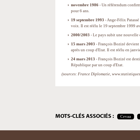
novembre 1986
- Un référendum confirm
pour 6 ans.
19 septembre 1993
- Ange-Félix Patassé
voix. Il est réélu le 19 septembre 1999 
2000/2003
- Le pays subit une nouvelle 
15 mars 2003
- François Bozizé devient
après un coup d'Etat. Il est réélu en janvi
24 mars 2013
- François Bozizé est dest
République par un coup d'Etat.
(sources: France Diplomatie, www.statistique
Actions
sur
le
document
MOTS-CLÉS ASSOCIÉS :
Cevaa