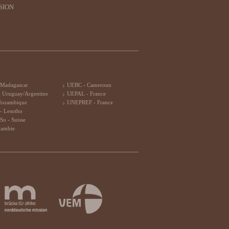
SION
 Madagascar
UEBC - Cameroun
 Uruguay/Argentine
UEPAL - France
Mozambique
UNEPREF - France
- Lesotho
So - Suisse
Zambie