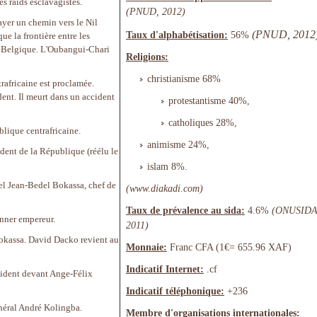
es raids esclavagistes.
(PNUD, 2012)
rayer un chemin vers le Nil
(PNUD, 2012
Taux d'alphabétisation:
56%
 la frontière entre les
la Belgique. L'Oubangui-Chari
Religions:
christianisme 68%
rafricaine est proclamée.
ent. Il meurt dans un accident
protestantisme 40%,
catholiques 28%,
lique centrafricaine.
animisme 24%,
dent de la République (réélu le
islam 8%.
el Jean-Bedel Bokassa, chef de
(www.diakadi.com)
Taux de prévalence au sida:
4.6%
(ONUSIDA
onner empereur.
2011)
okassa. David Dacko revient au
Monnaie:
Franc CFA (1€= 655.96 XAF)
Indicatif Internet:
.cf
sident devant Ange-Félix
Indicatif téléphonique:
+236
néral André Kolingba.
Membre d'organisations internationales: