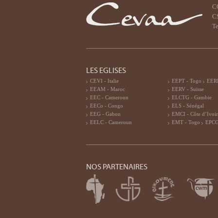
C
CS
Te
LES EGLISES
CEVI - Italie
EEPT - Togo
EERF
EEAM - Maroc
EERV - Suisse
EEC - Cameroun
ELCTG - Gambie
EECo - Congo
ELS - Sénégal
EEG - Gabon
EMCI - Côte d’Ivoi
EELC - Cameroun
EMT - Togo
EPCG
NOS PARTENAIRES