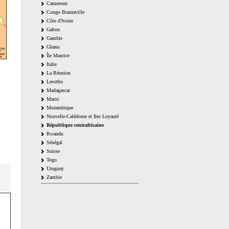
Cameroun
Congo Brazzaville
Côte d'Ivoire
Gabon
Gambie
Ghana
Île Maurice
Italie
La Réunion
Lesotho
Madagascar
Maroc
Mozambique
Nouvelle-Calédonie et Iles Loyauté
République centrafricaine
Rwanda
Sénégal
Suisse
Togo
Uruguay
Zambie