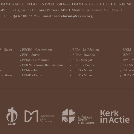
OMMUNAUTÉ D'ÉGLISES EN MISSION - COMMUNITY OF CHURCHES IN MIS
49530 - 13, rue du Dr Louis Perrier - 34961 Montpellier Cedex 2 - FRANCE
l. +33 (0)4 67 80 73 29 - E-mail :
secretariat@cevaa.org
 - Suisse
EPCRC - Centrafrique
EPRe - La Réunion
FJKM -
EPG - Suisse
EPRw - Rwanda
IEVRP -
EPIM - Ile Maurice
EPS - Sénégal
IPM - 
EPKNC - Nouvelle-Calédonie
EPUdF - France
LECSA 
re
EPMa - Tahiti
EREN - Suisse
RefBeJu
 - Ghana
EPMB - Bénin
EREV - Suisse
UCZ - 