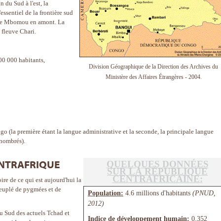
 du Sud à l'est, la
sentiel de la frontière sud
 le Mbomou en amont. La
 fleuve Chari.
00 000 habitants,
Division Géographique de la Direction des Archives du
Ministère des Affaires Étrangères - 2004.
ango (la première étant la langue administrative et la seconde, la principale langue
énombrés).
QUELQUES DONNÉES
ENTRAFRIQUE
SUR LA RÉPUBLIQUE
CENTRAFRICAINE:
toire de ce qui est aujourd'hui la
euplé de pygmées et de
Population:
4.6 millions d'habitants
(PNUD,
2012)
du Sud des actuels Tchad et
Indice de développement humain:
0.352