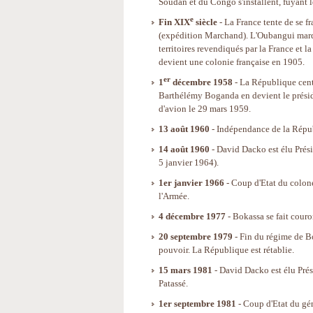
Soudan et du Congo s'installent, fuyant l
e
Fin XIX
siècle
- La France tente de se f
(expédition Marchand). L'Oubangui marque
territoires revendiqués par la France et 
devient une colonie française en 1905.
er
1
décembre 1958
- La République cent
Barthélémy Boganda en devient le présid
d'avion le 29 mars 1959.
13 août 1960
- Indépendance de la Répub
14 août 1960
- David Dacko est élu Prési
5 janvier 1964).
1er janvier 1966
- Coup d'Etat du colon
l'Armée.
4 décembre 1977
- Bokassa se fait cour
20 septembre 1979
- Fin du régime de B
pouvoir. La République est rétablie.
15 mars 1981
- David Dacko est élu Pré
Patassé.
1er septembre 1981
- Coup d'Etat du gé