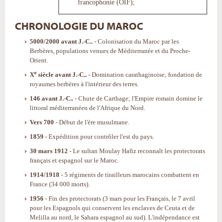
francophonie (OIF);
CHRONOLOGIE DU MAROC
5000/2000 avant J.-C..
- Colonisation du Maroc par les
Berbères, populations venues de Méditerranée et du Proche-
Orient.
e
X
siècle avant J.-C..
- Domination carathaginoise; fondation de
royaumes berbères à l'intérieur des terres.
146 avant J.-C..
- Chute de Carthage; l'Empire romain domine le
littoral méditerranéen de l'Afrique du Nord.
Vers 700
- Début de l'ère musulmane.
1859
- Expédition pour contrôler l'est du pays.
30 mars 1912
- Le sultan Moulay Hafiz reconnaît les protectorats
français et espagnol sur le Maroc.
1914/1918
- 5 régiments de tirailleurs marocains combattent en
France (34 000 morts).
1956
- Fin des protectorats (3 mars pour les Français, le 7 avril
pour les Espagnols qui conservent les enclaves de Ceuta et de
Melilla au nord, le Sahara espagnol au sud). L'indépendance est