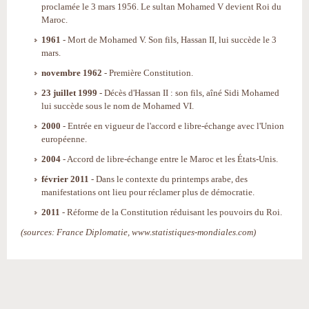
proclamée le 3 mars 1956. Le sultan Mohamed V devient Roi du
Maroc.
1961
- Mort de Mohamed V. Son fils, Hassan II, lui succède le 3
mars.
novembre 1962
- Première Constitution.
23 juillet 1999
- Décès d'Hassan II : son fils, aîné Sidi Mohamed
lui succède sous le nom de Mohamed VI.
2000
- Entrée en vigueur de l'accord e libre-échange avec l'Union
européenne.
2004
- Accord de libre-échange entre le Maroc et les États-Unis.
février 2011
- Dans le contexte du printemps arabe, des
manifestations ont lieu pour réclamer plus de démocratie.
2011
- Réforme de la Constitution réduisant les pouvoirs du Roi.
(sources: France Diplomatie, www.statistiques-mondiales.com)
Actions
sur
le