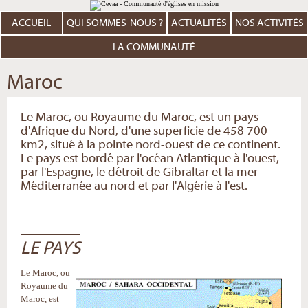
Aller
Outils
au
personnels
contenu.
ACCUEIL
QUI SOMMES-NOUS ?
ACTUALITÉS
NOS ACTIVITÉS
|
Aller
à
LA COMMUNAUTÉ
la
navigation
Maroc
Le Maroc, ou Royaume du Maroc, est un pays
d'Afrique du Nord, d'une superficie de 458 700
km2, situé à la pointe nord-ouest de ce continent.
Le pays est bordé par l'océan Atlantique à l'ouest,
par l'Espagne, le détroit de Gibraltar et la mer
Méditerranée au nord et par l'Algérie à l'est.
LE PAYS
Le Maroc, ou
Royaume du
Maroc, est