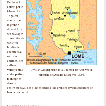
Bénin et à
l'ouest par le
Ghana. Le
Togo est
connu pour
la grande
diversité de
ses paysages
: une côte de
sable fin
bordée de
cocotiers au
sud, des
collines, des
vallées
verdoyantes
Division Géographique de la Direction des Archives du
et des petites
Ministère des Affaires Étrangères - 2004.
montagnes
dans le
centre du pays, des plaines arides et de grandes savanes plantées de
baobabs au nord.
Les villes principales sont: