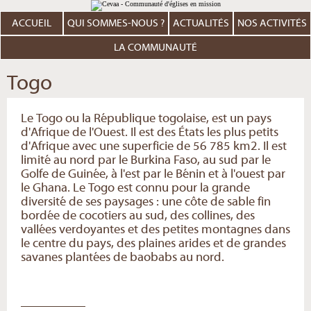
Aller
Outils
au
personnels
contenu.
ACCUEIL
QUI SOMMES-NOUS ?
ACTUALITÉS
NOS ACTIVITÉS
|
Aller
à
LA COMMUNAUTÉ
la
navigation
Togo
Le Togo ou la République togolaise, est un pays
d'Afrique de l'Ouest. Il est des États les plus petits
d'Afrique avec une superficie de 56 785 km2. Il est
limité au nord par le Burkina Faso, au sud par le
Golfe de Guinée, à l'est par le Bénin et à l'ouest par
le Ghana. Le Togo est connu pour la grande
diversité de ses paysages : une côte de sable fin
bordée de cocotiers au sud, des collines, des
vallées verdoyantes et des petites montagnes dans
le centre du pays, des plaines arides et de grandes
savanes plantées de baobabs au nord.