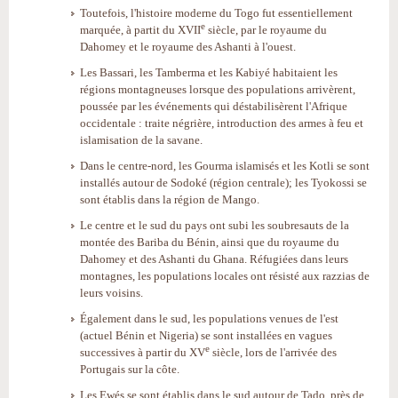
Toutefois, l'histoire moderne du Togo fut essentiellement
e
marquée, à partit du XVII
siècle, par le royaume du
Dahomey et le royaume des Ashanti à l'ouest.
Les Bassari, les Tamberma et les Kabiyé habitaient les
régions montagneuses lorsque des populations arrivèrent,
poussée par les événements qui déstabilisèrent l'Afrique
occidentale : traite négrière, introduction des armes à feu et
islamisation de la savane.
Dans le centre-nord, les Gourma islamisés et les Kotli se sont
installés autour de Sodoké (région centrale); les Tyokossi se
sont établis dans la région de Mango.
Le centre et le sud du pays ont subi les soubresauts de la
montée des Bariba du Bénin, ainsi que du royaume du
Dahomey et des Ashanti du Ghana. Réfugiées dans leurs
montagnes, les populations locales ont résisté aux razzias de
leurs voisins.
Également dans le sud, les populations venues de l'est
(actuel Bénin et Nigeria) se sont installées en vagues
e
successives à partir du XV
siècle, lors de l'arrivée des
Portugais sur la côte.
Les Ewés se sont établis dans le sud autour de Tado, près de