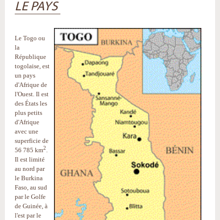
LE PAYS
Le Togo ou
la
République
togolaise, est
un pays
d'Afrique de
l'Ouest. Il est
des États les
plus petits
d'Afrique
avec une
superficie de
2
56 785 km
.
Il est limité
au nord par
le Burkina
Faso, au sud
par le Golfe
de Guinée, à
l'est par le