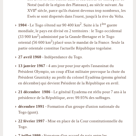
Notsé (sud de la région des Plateaux), au siècle suivant. Au
e
XVII
siècle, parce qu'ils étaient devenus trop nombreux, les
Ewés se sont dispersés dans l'ouest, jusqu'à la rive du Volta.
2
ère
1904
- Le Togo s'étend sur 90 400 km
. Suite à la 1
guerre
mondiale, le pays est divisé en 2 territoires : le Togo occidental
2
(33 900 km
) administré par la Grande-Bretagne et le Togo
2
oriental (56 600 km
) placé sous le mandat de la France. Seule la
partie orientale constitue l'actuelle République togolaise.
27 avril 1960
- Indépendance du Togo.
13 janvier 1967
- 4 ans jour pour jour après l'assassinat du
Président Olympio, un coup d'Etat militaire provoque la chute du
Président Grunitzky au profit du colonel Eyadéma (promu général
en décembre) qui devient Président de la République en avril.
21 décembre 1986
- Le général Eyadema est réélu pour 7 ans à la
présidence de la République, avec 99.95% des suffrages.
décembre 1991
- Formation d'un groupe d'union nationale du
Togo (gunt).
22 février 1997
- Mise en place de la Cour constitutionnelle du
Togo.
7 juillet 1999
- Signature d'un accord de paix entre les