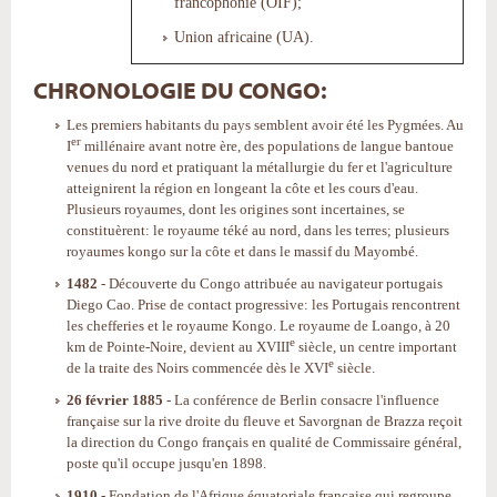
francophonie (OIF);
Union africaine (UA).
CHRONOLOGIE DU CONGO:
Les premiers habitants du pays semblent avoir été les Pygmées. Au
er
I
millénaire avant notre ère, des populations de langue bantoue
venues du nord et pratiquant la métallurgie du fer et l'agriculture
atteignirent la région en longeant la côte et les cours d'eau.
Plusieurs royaumes, dont les origines sont incertaines, se
constituèrent: le royaume téké au nord, dans les terres; plusieurs
royaumes kongo sur la côte et dans le massif du Mayombé.
1482
- Découverte du Congo attribuée au navigateur portugais
Diego Cao. Prise de contact progressive: les Portugais rencontrent
les chefferies et le royaume Kongo. Le royaume de Loango, à 20
e
km de Pointe-Noire, devient au XVIII
siècle, un centre important
e
de la traite des Noirs commencée dès le XVI
siècle.
26 février 1885
- La conférence de Berlin consacre l'influence
française sur la rive droite du fleuve et Savorgnan de Brazza reçoit
la direction du Congo français en qualité de Commissaire général,
poste qu'il occupe jusqu'en 1898.
1910
- Fondation de l'Afrique équatoriale française qui regroupe