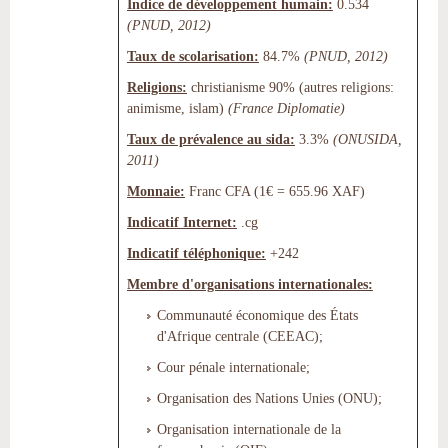
Indice de développement humain:
0.534
(PNUD, 2012)
Taux de scolarisation:
84.7%
(PNUD, 2012)
Religions:
christianisme 90% (autres religions:
animisme, islam)
(France Diplomatie)
Taux de prévalence au sida:
3.3%
(ONUSIDA,
2011)
Monnaie:
Franc CFA (1€ = 655.96 XAF)
Indicatif Internet:
.cg
Indicatif téléphonique:
+242
Membre d'organisations internationales:
Communauté économique des États
d'Afrique centrale (CEEAC);
Cour pénale internationale;
Organisation des Nations Unies (ONU);
Organisation internationale de la