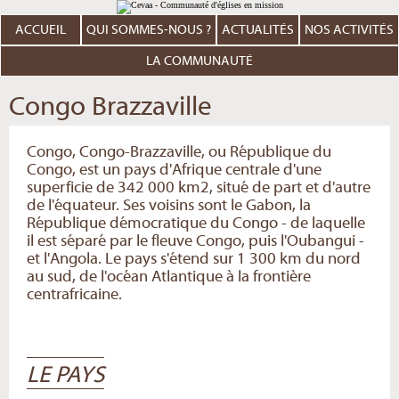
Aller
Outils
au
personnels
contenu.
ACCUEIL
QUI SOMMES-NOUS ?
ACTUALITÉS
NOS ACTIVITÉS
|
Aller
à
LA COMMUNAUTÉ
la
navigation
Congo Brazzaville
Congo, Congo-Brazzaville, ou République du
Congo, est un pays d'Afrique centrale d'une
superficie de 342 000 km2, situé de part et d'autre
de l'équateur. Ses voisins sont le Gabon, la
République démocratique du Congo - de laquelle
il est séparé par le fleuve Congo, puis l'Oubangui -
et l'Angola. Le pays s'étend sur 1 300 km du nord
au sud, de l'océan Atlantique à la frontière
centrafricaine.
LE PAYS