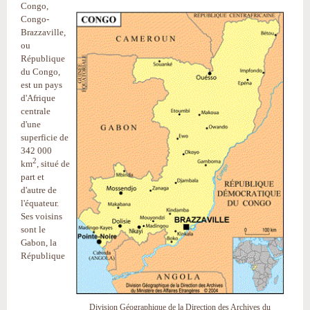
Congo,
Congo-
Brazzaville,
ou
République
du Congo,
est un pays
d'Afrique
centrale
d'une
superficie de
342 000
2
km
, situé de
part et
d'autre de
l'équateur.
Ses voisins
sont le
Gabon, la
République
Division Géographique de la Direction des Archives du