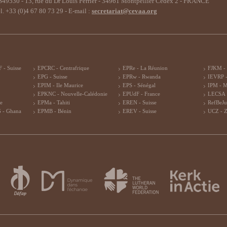
49530 - 13, rue du Dr Louis Perrier - 34961 Montpellier Cedex 2 - FRANCE
l. +33 (0)4 67 80 73 29 - E-mail :
secretariat@cevaa.org
 - Suisse
EPCRC - Centrafrique
EPRe - La Réunion
FJKM -
EPG - Suisse
EPRw - Rwanda
IEVRP -
EPIM - Ile Maurice
EPS - Sénégal
IPM - 
EPKNC - Nouvelle-Calédonie
EPUdF - France
LECSA 
re
EPMa - Tahiti
EREN - Suisse
RefBeJu
 - Ghana
EPMB - Bénin
EREV - Suisse
UCZ - 