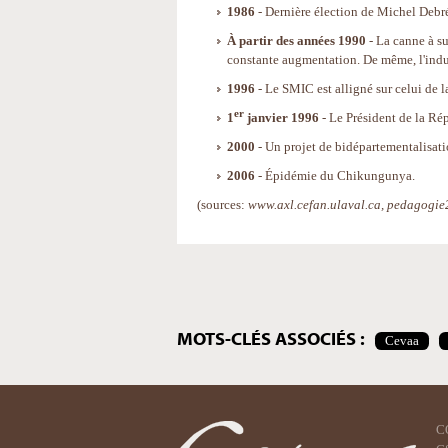
1986
- Dernière élection de Michel Debr
À partir des années 1990
- La canne à su
constante augmentation. De même, l'indu
1996
- Le SMIC est alligné sur celui de 
er
1
janvier 1996
- Le Président de la Rép
2000
- Un projet de bidépartementalisa
2006
- Épidémie du Chikungunya.
(sources:
www.axl.cefan.ulaval.ca, pedagogie2
Actions
sur
le
document
MOTS-CLÉS ASSOCIÉS :
Cevaa
C