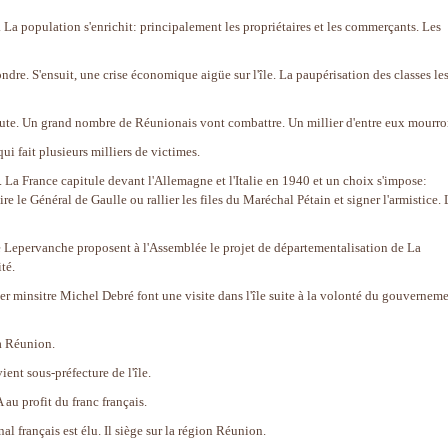
. La population s'enrichit: principalement les propriétaires et les commerçants. Les
ondre. S'ensuit, une crise économique aigüe sur l'île. La paupérisation des classes le
ute. Un grand nombre de Réunionais vont combattre. Un millier d'entre eux mourro
i fait plusieurs milliers de victimes.
a France capitule devant l'Allemagne et l'Italie en 1940 et un choix s'impose:
re le Général de Gaulle ou rallier les files du Maréchal Pétain et signer l'armistice. 
Lepervanche proposent à l'Assemblée le projet de départementalisation de La
té.
er minsitre Michel Debré font une visite dans l'île suite à la volonté du gouvernem
a Réunion.
ient sous-préfecture de l'île.
au profit du franc français.
l français est élu. Il siège sur la région Réunion.