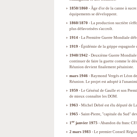
1850/1860
- Âge d'or de la canne à sucre
équipements se développent.
1860/1870
- La production sucrière s'eff
plus défavorisées s'accroît.
1914
- La Première Guerre Mondiale déb
1919
- Épidémie de la grippe espagnole qu
1940/1942
- Deuxième Guerre Mondiale. L
continuer de faire la guette comme le dési
Réunion devient finalement pétainiste.
mars 1946
- Raymond Vergés et Léon de 
Réunion. Le projet est adopté à l'unanimi
1959
- Le Général de Gaulle et son Premi
de mieux connaître les DOM.
1963
- Michel Debré est élu député de L
1965
- Saint-Pierre, "capitale du Sud" dev
er
1
janvier 1975
- Abandon du franc CFA 
2 mars 1983
- Le premier Conseil Régiona