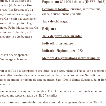
tre que les trois îles des
Population:
821 000 habitants (INSEE, 2013)
 Arobi
(île Maurice),
Dina
Économies locales:
tourisme, informatique,
oraze
(îles Rodrigues). La
canne à sucre, ananas, vanille
s, ce soient des navigateurs
sées. On ne sait pas exactement
Taux de chômage:
uvert l'île ou plutôt Diego
eira ou Pedro Mascarenhas. On
Religions:
éunion a été abordée, le 9
Taux de prévalence au sida:
, et qu'elle a été baptisée
Indicatif Internet:
.re
.
Indicatif téléphonique:
+262
lace: son développement
Membre d'organisations internationales:
sclavage et la traite
avait cédé l'île à la Compagnie des Indes. À son retour dans la France, son économie 
ercialisation du café et à la baisse spectaculaire de la production. S'ensuit une
ive: on atteint le nombre de cinq quartiers, Saint-Denis, Sainte-Suzanne, Saint-Ben
e milice.
ion Française, une agitation naît dans l'île. Les notables de Bourbon désirent une
ls, et une représentation de l'île à Versailles.
sans-culottes et contre-révolutionnaires autour du changement de nom de l'île qui p