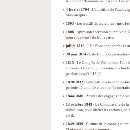
le nom de "Réunioné suite à cela. Les san
4 février 1794
- L'abolition de l'esclavag
Mascareignes.
1803
- Les hostilités reprennent entre le
1806
- Après son accession au pouvoir, Bo
nom et devient l'île Bonaparte.
juillet 1810
- L'île Bonaparte tombe entr
30 mai 1814
- L'île Bourbon est rendue à 
1815
- Le Congrès de Vienne vote l'abolit
colonies. De ce fait, un commerce clande
perdure jusqu'en 1840.
1828/1832
- Pour pallier à la perte de m
période déterminée et contre rémunératio
1844/1846
- Arrivés des engagés chinois
13 octobre 1848
- Le Commissaire de la 
d'abolition, pour libérer les esclaves, en fa
civil.
1849/1859
- Culture de la canne à sucre.
Madagascar et des Comores.