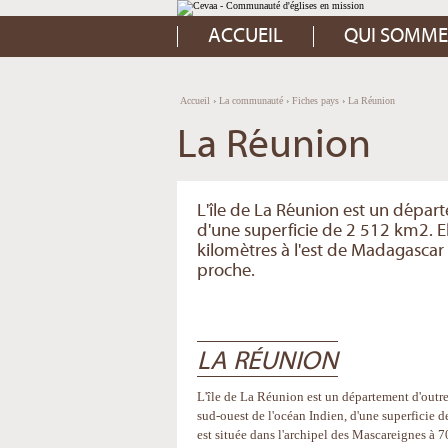
Aller
Outils
au
personnels
contenu.
ACCUEIL
QUI SOMME
|
Aller
à
la
navigation
Accueil
›
La communauté
›
Fiches pays
›
La Réunion
La Réunion
L'île de La Réunion est un dépar
d'une superficie de 2 512 km2. El
kilomètres à l'est de Madagascar e
proche.
LA RÉUNION
L'île de La Réunion est un département d'outre
sud-ouest de l'océan Indien, d'une superficie 
est située dans l'archipel des Mascareignes à 7