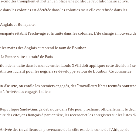
s-culottes triomphent et mettent en place une politique révolutionnaire active.
e dans les colonies est décrétée dans les colonies mais elle est refusée dans les
s Anglais et Bonaparte.
naparte rétablit l'esclavage et la traite dans les colonies. L'île change à nouveau d
e les mains des Anglais et reprend le nom de Bourbon.
la France suite au traité de Paris.
ion de la traite dans le monde entier. Louis XVIII doit appliquer cette décision à se
stin très lucratif pour les négriers se développe autour de Bourbon. Ce commerce
ain-d'œuvre, on enrôle les premiers engagés, des "travailleurs libres recrutés pour un
n". Arrivée des engagés indiens.
.
République Sarda-Garriga débarque dans l'île pour proclamer officiellement le décr
ire des citoyens français à part entière, les recenser et les enregistrer sur les listes d'
 Arrivée des travailleurs en provenance de la côte est de la corne de l'Afrique, de