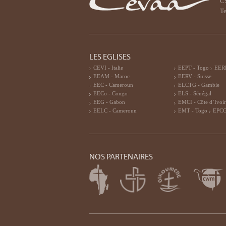
CS
Te
LES EGLISES
CEVI - Italie
EEPT - Togo
EERF
EEAM - Maroc
EERV - Suisse
EEC - Cameroun
ELCTG - Gambie
EECo - Congo
ELS - Sénégal
EEG - Gabon
EMCI - Côte d’Ivoi
EELC - Cameroun
EMT - Togo
EPCG
NOS PARTENAIRES