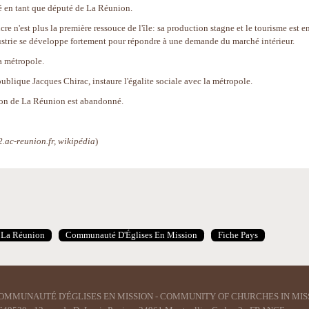
é en tant que député de La Réunion.
cre n'est plus la première ressouce de l'île: sa production stagne et le tourisme est e
strie se développe fortement pour répondre à une demande du marché intérieur.
la métropole.
ublique Jacques Chirac, instaure l'égalite sociale avec la métropole.
tion de La Réunion est abandonné.
.ac-reunion.fr, wikipédia
)
La Réunion
Communauté D'Églises En Mission
Fiche Pays
OMMUNAUTÉ D'ÉGLISES EN MISSION - COMMUNITY OF CHURCHES IN MIS