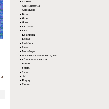
Cameroun
Congo Brazzaville
Côte d'Ivoire
Gabon
Gambie
Ghana
Île Maurice
Italie
La Réunion
Lesotho
Madagascar
Maroc
Mozambique
Nouvelle-Calédonie et Iles Loyauté
République centrafricaine
Rwanda
Sénégal
Suisse
 et
Togo
Uruguay
Zambie