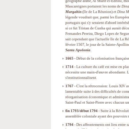
géographe arabe, Al Sharif el-Edrissi, mon
Mascareignes portaient les noms de
Dina
Margabin
(île de La Réunion) et
Dina M
légende voudrait que, parmi les Européen
portugais qui s'y seraient d'abord intéré
si ce fut Tristan de Cunha qui aurait déco
Fernandes Pereira, Diego Lopes de Segu
sait cependant que l'actuelle île de La R
février 1507, le jour de la Sainte-Apolline
Santa Apolonia
.
1665
- Début de la colonisation française
1714
- La culture du café est mise en p
nécessite une main-d'œuvre abondante. L'e
s'institutionnalisent.
1767
- C'est la rétrocession: Louis XIV 
lamentable suite à des difficultés de comm
réorganisation économique et administrat
Saint-Paul et Saint-Pierre avec chacun un
fin 1793/début 1794
- Suite à la Révolut
assemblée coloniale ayant des pouvoirs rée
1794
- Des affrontements ont lieu entre 