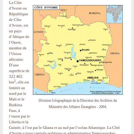
La Côte
d’Ivoire ou
République
de Côte
d’Ivoire, est
un pays
d’Afrique de
l’Ouest,
membre de
l’Union
africaine.
D’une
superficie de
322 462
2
km
, elle est
limitée au
nord par le
Mali et le
Division Géographique de la Direction des Archives du
Burkina
Ministère des Affaires Étrangères - 2004.
Faso, à
l’ouest par le
Liberia et la
Guinée, à l’est par le Ghana et au sud par l’océan Atlantique. La Côté
d’Ivoire a pour capitale politique et administrative Yamoussoukro