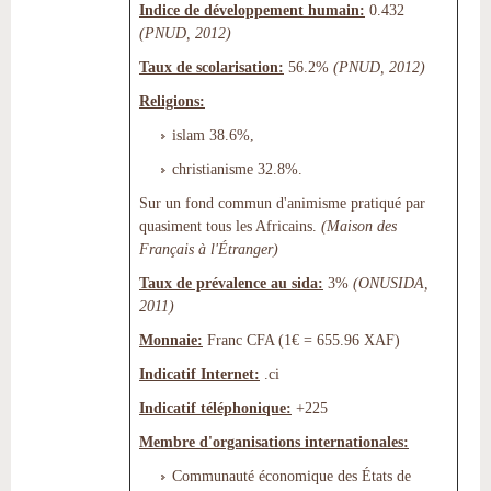
Indice de développement humain:
0.432
(PNUD, 2012)
Taux de scolarisation:
56.2%
(PNUD, 2012)
Religions:
islam 38.6%,
christianisme 32.8%.
Sur un fond commun d'animisme pratiqué par
quasiment tous les Africains.
(Maison des
Français à l'Étranger)
Taux de prévalence au sida:
3%
(ONUSIDA,
2011)
Monnaie:
Franc CFA (1€ = 655.96 XAF)
Indicatif Internet:
.ci
Indicatif téléphonique:
+225
Membre d'organisations internationales:
Communauté économique des États de