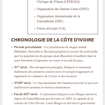
l'Afrique de l'Ouest (CEDEAO);
Organisation des Nations Unies (ONU);
Organisation internationale de la
francophonie (OIF);
Union africaine (UA).
CHRONOLOGIE DE LA CÔTE D'IVOIRE
Période précoloniale
- Les populations de langue mandé
(Malinkés, Senoufos et Dioulas) peuplent la savane du nord tandis
que les populations du groupe akan (Baoulés) s'installent dans la
zone forestière et lagunaire au centre et au sud du pays.
e
XV
siècle
- Des navigateurs portugais, dieppois et rouennais
établissent des premiers contacts avec les peuples lagunaires et
organisent le commerce de l'ivoire et des esclaves.
e
XVIII
siècle
- Le clan musulman des Ouattara renverse le pouvoir
traditionnel animiste et étend sa domination.
e
Fin du XIX
siècle
- L'explorateur français Louis Binger atteint la
région de Grand-Bassam qui devient, en 1893, la capitale de la
colonie de Côte d'Ivoire. Louis Binger en devient le gouverneur.