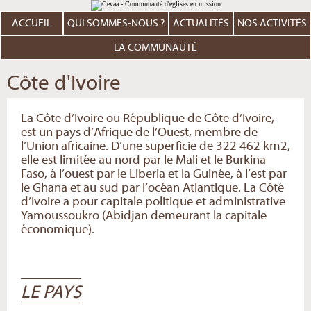
Aller
Outils
au
personnels
contenu.
ACCUEIL
QUI SOMMES-NOUS ?
ACTUALITÉS
NOS ACTIVITÉS
|
Aller
à
LA COMMUNAUTÉ
la
navigation
Côte d'Ivoire
La Côte d’Ivoire ou République de Côte d’Ivoire,
est un pays d’Afrique de l’Ouest, membre de
l’Union africaine. D’une superficie de 322 462 km2,
elle est limitée au nord par le Mali et le Burkina
Faso, à l’ouest par le Liberia et la Guinée, à l’est par
le Ghana et au sud par l’océan Atlantique. La Côté
d’Ivoire a pour capitale politique et administrative
Yamoussoukro (Abidjan demeurant la capitale
économique).
LE PAYS