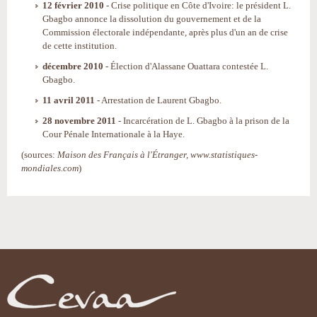
12 février 2010
- Crise politique en Côte d'Ivoire: le président L.
Gbagbo annonce la dissolution du gouvernement et de la
Commission électorale indépendante, après plus d'un an de crise
de cette institution.
décembre 2010
- Élection d'Alassane Ouattara contestée L.
Gbagbo.
11 avril 2011
- Arrestation de Laurent Gbagbo.
28 novembre 2011
- Incarcération de L. Gbagbo à la prison de la
Cour Pénale Internationale à la Haye.
(sources:
Maison des Français à l'Étranger, www.statistiques-
mondiales.com
)
Actions
sur
le
document