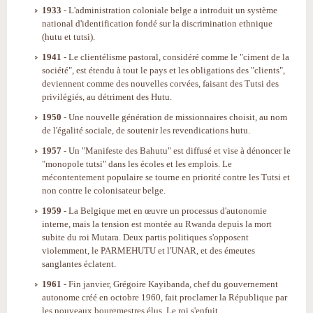
1933
- L'administration coloniale belge a introduit un système
national d'identification fondé sur la discrimination ethnique
(hutu et tutsi).
1941
- Le clientélisme pastoral, considéré comme le "ciment de la
société", est étendu à tout le pays et les obligations des "clients",
deviennent comme des nouvelles corvées, faisant des Tutsi des
privilégiés, au détriment des Hutu.
1950
- Une nouvelle génération de missionnaires choisit, au nom
de l'égalité sociale, de soutenir les revendications hutu.
1957
- Un "Manifeste des Bahutu" est diffusé et vise à dénoncer le
"monopole tutsi" dans les écoles et les emplois. Le
mécontentement populaire se tourne en priorité contre les Tutsi et
non contre le colonisateur belge.
1959
- La Belgique met en œuvre un processus d'autonomie
interne, mais la tension est montée au Rwanda depuis la mort
subite du roi Mutara. Deux partis politiques s'opposent
violemment, le PARMEHUTU et l'UNAR, et des émeutes
sanglantes éclatent.
1961
- Fin janvier, Grégoire Kayibanda, chef du gouvernement
autonome créé en octobre 1960, fait proclamer la République par
les nouveaux bourgmestres élus. Le roi s'enfuit.