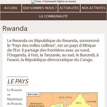
Aller
Outils
au
personnels
contenu.
ACCUEIL
QUI SOMMES-NOUS ?
ACTUALITÉS
NOS ACTIVITÉS
|
Aller
à
LA COMMUNAUTÉ
la
navigation
Rwanda
Le Rwanda ou République du Rwanda, surnommé
le "Pays des milles collines", est un pays d'Afrique
de l'Est. Il partage des frontières avec au nord,
l'Ouganda, à l'est, la Tanzanie, au sud, le Burundi, à
l'ouest, la République démocratique du Congo.
LE PAYS
Le Rwanda
ou
République
du Rwanda,