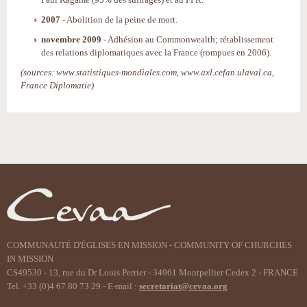
2007
- Abolition de la peine de mort.
novembre 2009
- Adhésion au Commonwealth; rétablissement
des relations diplomatiques avec la France (rompues en 2006).
(sources: www.statistiques-mondiales.com, www.axl.cefan.ulaval.ca,
France Diplomatie)
Actions
sur
le
document
COMMUNAUTÉ D'ÉGLISES EN MISSION - COMMUNITY OF CHURCHES
IN MISSION
CS49530 - 13, rue du Dr Louis Perrier - 34961 Montpellier Cedex 2 - FRANCE
Tel. +33 (0)4 67 80 73 29 - E-mail :
secretariat@cevaa.org