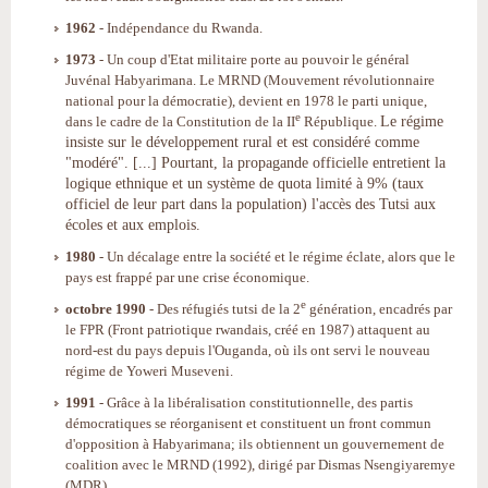
1962
- Indépendance du Rwanda.
1973
- Un coup d'Etat militaire porte au pouvoir le général
Juvénal Habyarimana. Le MRND (Mouvement révolutionnaire
national pour la démocratie), devient en 1978 le parti unique,
e
Le régime
dans le cadre de la Constitution de la II
République.
insiste sur le développement rural et est considéré comme
"modéré". [...] Pourtant, la propagande officielle entretient la
logique ethnique et un système de quota limité à 9% (taux
officiel de leur part dans la population) l'accès des Tutsi aux
écoles et aux emplois.
1980
- Un décalage entre la société et le régime éclate, alors que le
pays est frappé par une crise économique.
e
octobre 1990
- Des réfugiés tutsi de la 2
génération, encadrés par
le FPR (Front patriotique rwandais, créé en 1987) attaquent au
nord-est du pays depuis l'Ouganda, où ils ont servi le nouveau
régime de Yoweri Museveni.
1991
- Grâce à la libéralisation constitutionnelle, des partis
démocratiques se réorganisent et constituent un front commun
d'opposition à Habyarimana; ils obtiennent un gouvernement de
coalition avec le MRND (1992), dirigé par Dismas Nsengiyaremye
(MDR).