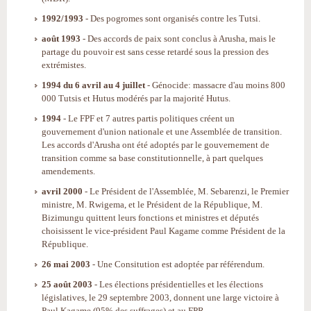
1992/1993
- Des pogromes sont organisés contre les Tutsi.
août 1993
- Des accords de paix sont conclus à Arusha, mais le
partage du pouvoir est sans cesse retardé sous la pression des
extrémistes.
1994 du 6 avril au 4 juillet
- Génocide: massacre d'au moins 800
000 Tutsis et Hutus modérés par la majorité Hutus.
1994
- Le FPF et 7 autres partis politiques créent un
gouvernement d'union nationale et une Assemblée de transition.
Les accords d'Arusha ont été adoptés par le gouvernement de
transition comme sa base constitutionnelle, à part quelques
amendements.
avril 2000
- Le Président de l'Assemblée, M. Sebarenzi, le Premier
ministre, M. Rwigema, et le Président de la République, M.
Bizimungu quittent leurs fonctions et ministres et députés
choisissent le vice-président Paul Kagame comme Président de la
République.
26 mai 2003
- Une Consitution est adoptée par référendum.
25 août 2003
- Les élections présidentielles et les élections
législatives, le 29 septembre 2003, donnent une large victoire à
Paul Kagame (95% des suffrages) et au FPR.