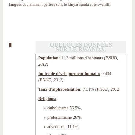
langues couramment parlées sont le kinyarwanda et le swahili.
QUELQUES DONNÉES
SUR LE RWANDA:
Population:
11.3 millions d'habitants
(PNUD,
2012)
Indice de développement humain:
0.434
(PNUD, 2012)
Taux d'alphabétisation:
71.1%
(PNUD, 2012)
Religions:
catholicisme 56.5%,
protestantisme 26%,
adventisme 11.1%,