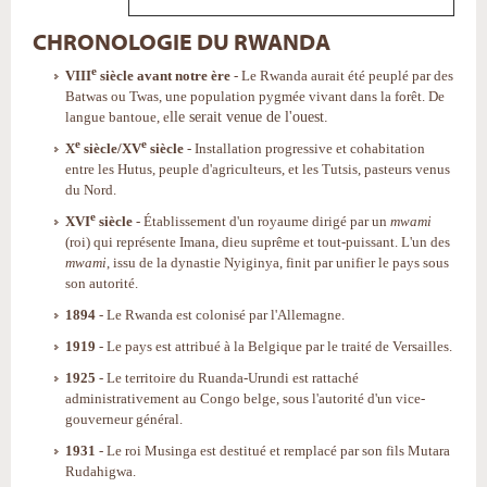
CHRONOLOGIE DU RWANDA
e
VIII
siècle avant notre ère
- Le Rwanda aurait été peuplé par des
Batwas ou Twas, une population pygmée vivant dans la forêt. De
lle serait venue
de l'ouest.
langue bantoue, e
e
e
X
siècle/XV
siècle
- Installation progressive et cohabitation
entre les Hutus, peuple d'agriculteurs, et les Tutsis, pasteurs venus
du Nord.
e
XVI
siècle
- Établissement d'un royaume dirigé par un
mwami
(roi) qui représente Imana, dieu suprême et tout-puissant. L'un des
mwami
, issu de la dynastie Nyiginya, finit par unifier le pays sous
son autorité.
1894
- Le Rwanda est colonisé par l'Allemagne.
1919
- Le pays est attribué à la Belgique par le traité de Versailles.
1925
- Le territoire du Ruanda-Urundi est rattaché
administrativement au Congo belge, sous l'autorité d'un vice-
gouverneur général.
1931
- Le roi Musinga est destitué et remplacé par son fils Mutara
Rudahigwa.