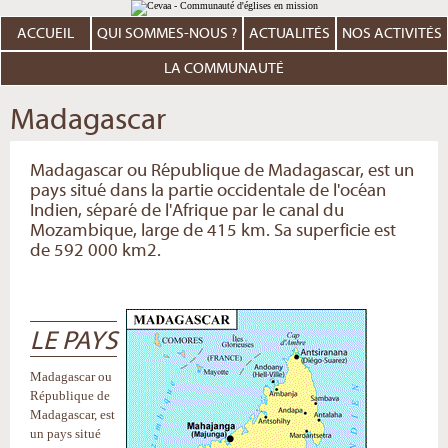
Aller
Outils
au
personnels
contenu.
ACCUEIL
QUI SOMMES-NOUS ?
ACTUALITÉS
NOS ACTIVITÉS
|
Aller
à
LA COMMUNAUTÉ
la
navigation
Madagascar
Madagascar ou République de Madagascar, est un
pays situé dans la partie occidentale de l'océan
Indien, séparé de l'Afrique par le canal du
Mozambique, large de 415 km. Sa superficie est
de 592 000 km2.
LE PAYS
Madagascar ou
République de
Madagascar, est
un pays situé