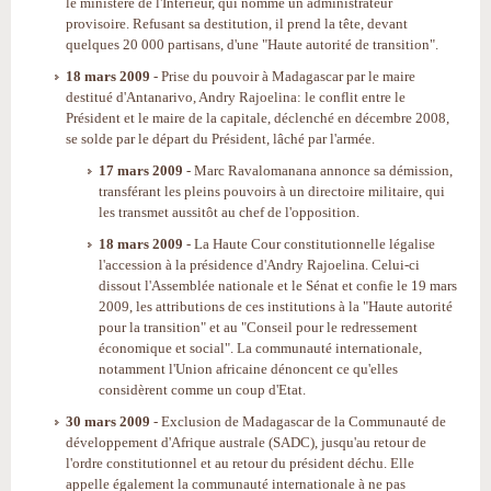
le ministère de l'Intérieur, qui nomme un administrateur
provisoire. Refusant sa destitution, il prend la tête, devant
quelques 20 000 partisans, d'une "Haute autorité de transition".
18 mars 2009
- Prise du pouvoir à Madagascar par le maire
destitué d'Antanarivo, Andry Rajoelina: le conflit entre le
Président et le maire de la capitale, déclenché en décembre 2008,
se solde par le départ du Président, lâché par l'armée.
17 mars 2009
- Marc Ravalomanana annonce sa démission,
transférant les pleins pouvoirs à un directoire militaire, qui
les transmet aussitôt au chef de l'opposition.
18 mars 2009
- La Haute Cour constitutionnelle légalise
l'accession à la présidence d'Andry Rajoelina. Celui-ci
dissout l'Assemblée nationale et le Sénat et confie le 19 mars
2009, les attributions de ces institutions à la "Haute autorité
pour la transition" et au "Conseil pour le redressement
économique et social". La communauté internationale,
notamment l'Union africaine dénoncent ce qu'elles
considèrent comme un coup d'Etat.
30 mars 2009
- Exclusion de Madagascar de la Communauté de
développement d'Afrique australe (SADC), jusqu'au retour de
l'ordre constitutionnel et au retour du président déchu. Elle
appelle également la communauté internationale à ne pas