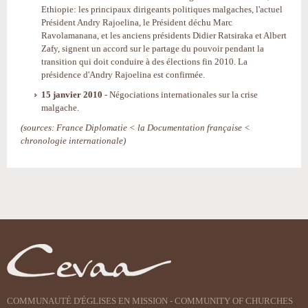
Ethiopie: les principaux dirigeants politiques malgaches, l'actuel
Président Andry Rajoelina, le Président déchu Marc
Ravolamanana, et les anciens présidents Didier Ratsiraka et Albert
Zafy, signent un accord sur le partage du pouvoir pendant la
transition qui doit conduire à des élections fin 2010. La
présidence d'Andry Rajoelina est confirmée.
15 janvier 2010
- Négociations internationales sur la crise
malgache.
(sources: France Diplomatie < la Documentation française <
chronologie internationale)
Actions
sur
le
document
COMMUNAUTÉ D'ÉGLISES EN MISSION - COMMUNITY OF CHURCHES