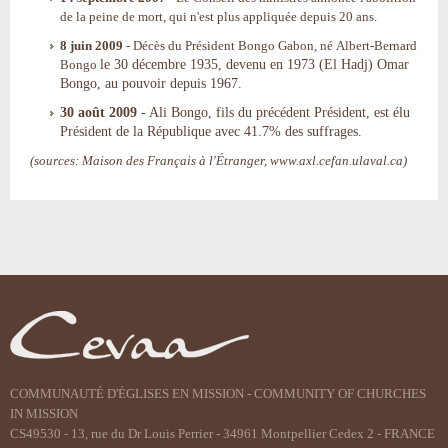
de la peine de mort, qui n'est plus appliquée depuis 20 ans.
8 juin 2009
- Décès du Président Bongo Gabon, né
Albert-Bernard
le 30 décembre 1935, devenu en 1973 (El Hadj) Omar
Bongo
Bongo,
au pouvoir depuis 1967.
30 août 2009
- Ali Bongo, fils du précédent Président, est élu
Président de la République avec 41.7% des suffrages.
(sources: Maison des Français à l'Étranger, www.axl.cefan.ulaval.ca)
Actions
sur
le
document
COMMUNAUTÉ D'ÉGLISES EN MISSION - COMMUNITY OF CHURCHES
IN MISSION
CS49530 - 13, rue du Dr Louis Perrier - 34961 Montpellier Cedex 2 - FRANCE