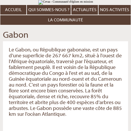
Aller
Outils
au
personnels
contenu.
ACCUEIL
QUI SOMMES-NOUS ?
ACTUALITÉS
NOS ACTIVITÉS
|
Aller
à
LA COMMUNAUTÉ
la
navigation
Gabon
Le Gabon, ou République gabonaise, est un pays
d'une superficie de 267 667 km2, situé à l'ouest de
l'Afrique équatoriale, traversé par l'équateur, et
faiblement peuplé. Il est voisin de la République
démocratique du Congo à l'est et au sud, de la
Guinée équatoriale au nord-ouest et du Cameroun
au nord. C'est un pays forestier où la faune et la
flore sont encore bien conservées. La forêt
équatoriale, dense et riche, recouvre 85% du
territoire et abrite plus de 400 espèces d'arbres ou
arbustes. Le Gabon possède une vaste côte de 885
km sur l'océan Atlantique.