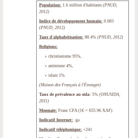
Population:
1.6 million d'habitants
(PNUD,
2012)
Indice de développement humain:
0.683
(PNUD, 2012)
Taux d'alphabétisation:
88.4%
(PNUD, 2012)
Religions:
christianisme 95%,
animisme 4%,
islam 1%.
(Maison des Français à l'Étranger)
Taux de prévalence au sida:
5%
(ONUSIDA,
2011)
Monnaie:
Franc CFA (1€ = 655.96 XAF)
Indicatif Internet:
.ga
Indicatif téléphonique:
+241