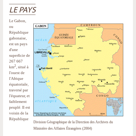
LE PAYS
Le Gabon,
ou
République
gabonaise,
est un pays
d'une
superficie de
267 667
2
km
, situé à
l'ouest de
l'Afrique
équatoriale,
traversé par
l'équateur, et
faiblement
peuplé. Il est
voisin de la
République
Division Géographique de la Direction des Archives du
Ministère des Affaires Étrangères (2004)