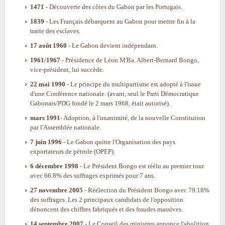
1471
- Découverte des côtes du Gabon par les Portugais.
1839
- Les Français débarquent au Gabon pour mettre fin à la
traite des esclaves.
17 août 1960
- Le Gabon devient indépendant.
1961/1967
- Présidence de Léon M'Ba. Albert-Bernard Bongo,
vice-président, lui succède.
22 mai 1990
- Le principe du multipartisme est adopté à l'issue
d'une Conférence nationale. (avant, seul le Parti Démocratique
Gabonais/PDG fondé le 2 mars 1968, était autorisé).
mars 1991
- Adoption, à l'unanimité, de la nouvelle Constitution
par l'Assemblée nationale.
7 juin 1996
- Le Gabon quitte l'Organisation des pays
exportateurs de pétrole (OPEP).
6 décembre 1998
- Le Président Bongo est réélu au premier tour
avec 66.8% des suffrages exprimés pour 7 ans.
27 novembre 2005
- Réélection du Président Bongo avec 79.18%
des suffrages. Les 2 principaux candidats de l'opposition
dénoncent des chiffres fabriqués et des fraudes massives.
14 septembre 2007
- Le Conseil des ministres annonce l'abolition