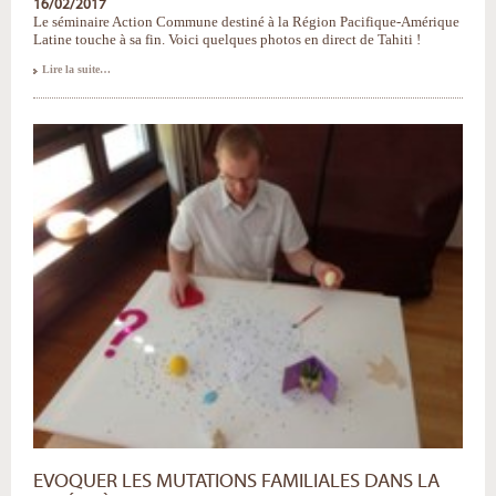
16/02/2017
Le séminaire Action Commune destiné à la Région Pacifique-Amérique
Latine touche à sa fin. Voici quelques photos en direct de Tahiti !
Album
Lire la suite…
photo
:
l'Action
Commune
à
Tahiti
-
EVOQUER LES MUTATIONS FAMILIALES DANS LA