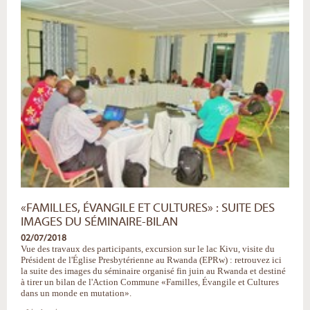
en
mutation",
un
ouvrage
de
référence
bientôt
disponible
-
«FAMILLES, ÉVANGILE ET CULTURES» : SUITE DES
IMAGES DU SÉMINAIRE-BILAN
02/07/2018
Vue des travaux des participants, excursion sur le lac Kivu, visite du
Président de l'Église Presbytérienne au Rwanda (EPRw) : retrouvez ici
la suite des images du séminaire organisé fin juin au Rwanda et destiné
à tirer un bilan de l'Action Commune «Familles, Évangile et Cultures
dans un monde en mutation».