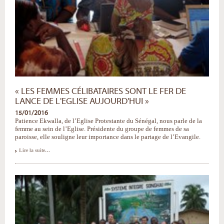
« LES FEMMES CÉLIBATAIRES SONT LE FER DE
LANCE DE L'EGLISE AUJOURD'HUI »
15/01/2016
Patience Ekwalla, de l’Eglise Protestante du Sénégal, nous parle de la
femme au sein de l’Eglise. Présidente du groupe de femmes de sa
paroisse, elle souligne leur importance dans le partage de l’Evangile.
«
Lire la suite…
Les
femmes
célibataires
sont
le
fer
de
lance
de
l'Eglise
aujourd'hui
»
-