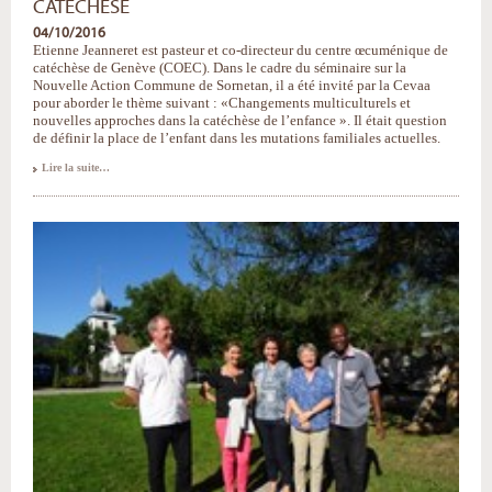
CATÉCHÈSE
04/10/2016
Etienne Jeanneret est pasteur et co-directeur du centre œcuménique de
catéchèse de Genève (COEC). Dans le cadre du séminaire sur la
Nouvelle Action Commune de Sornetan, il a été invité par la Cevaa
pour aborder le thème suivant : «Changements multiculturels et
nouvelles approches dans la catéchèse de l’enfance ». Il était question
de définir la place de l’enfant dans les mutations familiales actuelles.
Evoquer
Lire la suite…
les
mutations
familiales
dans
la
Catéchèse
-