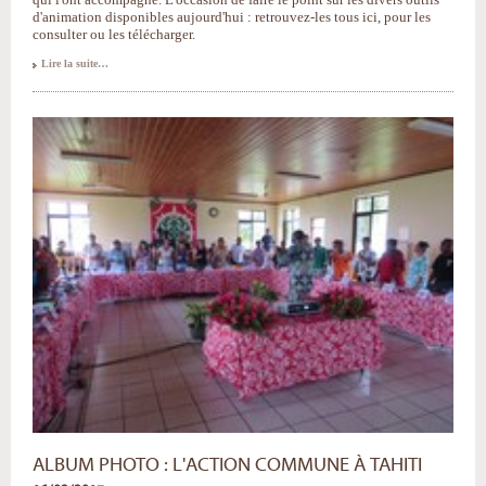
d'animation disponibles aujourd'hui : retrouvez-les tous ici, pour les
consulter ou les télécharger.
Animation
Lire la suite…
théologique
:
une
brochure
à
succès
-
ALBUM PHOTO : L'ACTION COMMUNE À TAHITI