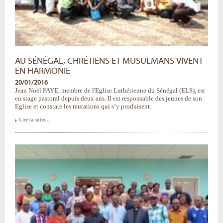
AU SÉNÉGAL, CHRÉTIENS ET MUSULMANS VIVENT
EN HARMONIE
20/01/2016
Jean Noël FAYE, membre de l'Eglise Luthérienne du Sénégal (ELS), est
en stage pastoral depuis deux ans. Il est responsable des jeunes de son
Eglise et constate les mutations qui s’y produisent.
Au
Lire la suite…
Sénégal,
chrétiens
et
musulmans
vivent
en
harmonie
-