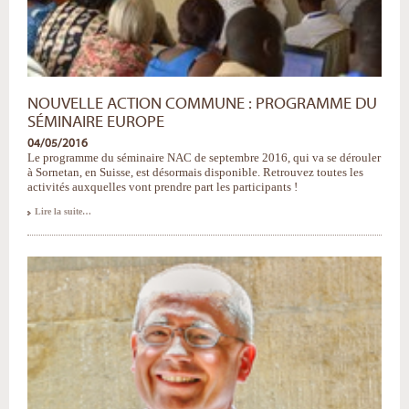
NOUVELLE ACTION COMMUNE : PROGRAMME DU
SÉMINAIRE EUROPE
04/05/2016
Le programme du séminaire NAC de septembre 2016, qui va se dérouler
à Sornetan, en Suisse, est désormais disponible. Retrouvez toutes les
activités auxquelles vont prendre part les participants !
Nouvelle
Lire la suite…
Action
Commune
:
programme
du
séminaire
Europe
-