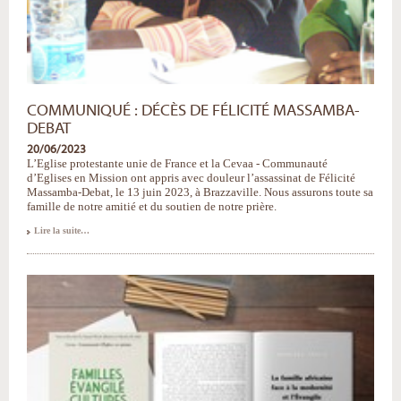
COMMUNIQUÉ : DÉCÈS DE FÉLICITÉ MASSAMBA-
DEBAT
20/06/2023
L’Eglise protestante unie de France et la Cevaa - Communauté
d’Eglises en Mission ont appris avec douleur l’assassinat de Félicité
Massamba-Debat, le 13 juin 2023, à Brazzaville. Nous assurons toute sa
famille de notre amitié et du soutien de notre prière.
Communiqué
Lire la suite…
:
décès
de
Félicité
Massamba-
Debat
-