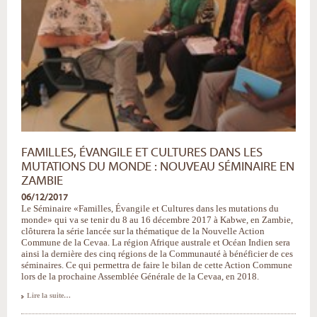
FAMILLES, ÉVANGILE ET CULTURES DANS LES
MUTATIONS DU MONDE : NOUVEAU SÉMINAIRE EN
ZAMBIE
06/12/2017
Le Séminaire «Familles, Évangile et Cultures dans les mutations du
monde» qui va se tenir du 8 au 16 décembre 2017 à Kabwe, en Zambie,
clôturera la série lancée sur la thématique de la Nouvelle Action
Commune de la Cevaa. La région Afrique australe et Océan Indien sera
ainsi la dernière des cinq régions de la Communauté à bénéficier de ces
séminaires. Ce qui permettra de faire le bilan de cette Action Commune
lors de la prochaine Assemblée Générale de la Cevaa, en 2018.
Familles,
Lire la suite…
Évangile
et