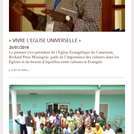
« VIVRE L’EGLISE UNIVERSELLE »
25/01/2016
Le premier vice-président de l’Eglise Evangélique du Cameroun,
Richard Priso Moungole, parle de l’importance des cultures dans les
Eglises et du besoin d’équilibre entre cultures et Evangile.
«
Lire la suite…
Vivre
l’Eglise
universelle
»
-