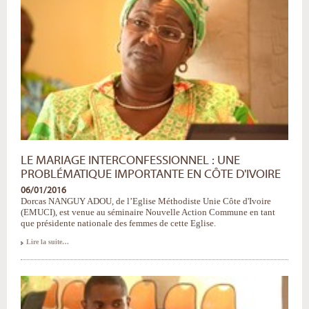
LE MARIAGE INTERCONFESSIONNEL : UNE
PROBLÉMATIQUE IMPORTANTE EN CÔTE D'IVOIRE
06/01/2016
Dorcas NANGUY ADOU, de l’Eglise Méthodiste Unie Côte d'Ivoire
(EMUCI), est venue au séminaire Nouvelle Action Commune en tant
que présidente nationale des femmes de cette Eglise.
Le
Lire la suite…
mariage
interconfessionnel
:
une
problématique
importante
en
Côte