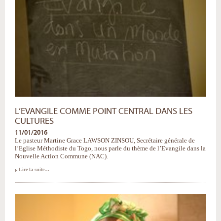
L’EVANGILE COMME POINT CENTRAL DANS LES
CULTURES
11/01/2016
Le pasteur Martine Grace LAWSON ZINSOU, Secrétaire générale de
l’Eglise Méthodiste du Togo, nous parle du thème de l’Evangile dans la
Nouvelle Action Commune (NAC).
L’Evangile
Lire la suite…
comme
point
central
dans
les
cultures
-