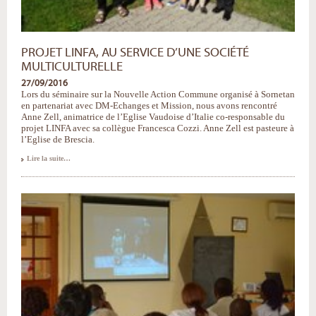
PROJET LINFA, AU SERVICE D’UNE SOCIÉTÉ
MULTICULTURELLE
27/09/2016
Lors du séminaire sur la Nouvelle Action Commune organisé à Sornetan
en partenariat avec DM-Echanges et Mission, nous avons rencontré
Anne Zell, animatrice de l’Eglise Vaudoise d’Italie co-responsable du
projet LINFA avec sa collègue Francesca Cozzi. Anne Zell est pasteure à
l’Eglise de Brescia.
PROJET
Lire la suite…
LINFA,
au
service
d’une
société
multiculturelle
-