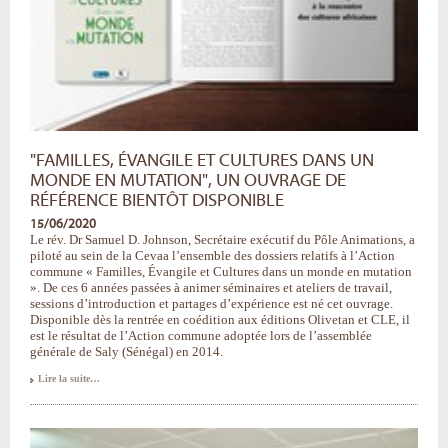
"FAMILLES, ÉVANGILE ET CULTURES DANS UN
MONDE EN MUTATION", UN OUVRAGE DE
RÉFÉRENCE BIENTÔT DISPONIBLE
15/06/2020
Le rév. Dr Samuel D. Johnson, Secrétaire exécutif du Pôle Animations, a
piloté au sein de la Cevaa l’ensemble des dossiers relatifs à l’Action
commune « Familles, Évangile et Cultures dans un monde en mutation
». De ces 6 années passées à animer séminaires et ateliers de travail,
sessions d’introduction et partages d’expérience est né cet ouvrage.
Disponible dès la rentrée en coédition aux éditions Olivetan et CLE, il
est le résultat de l’Action commune adoptée lors de l’assemblée
générale de Saly (Sénégal) en 2014.
"Familles,
Lire la suite…
Évangile
et
cultures
dans
un
monde