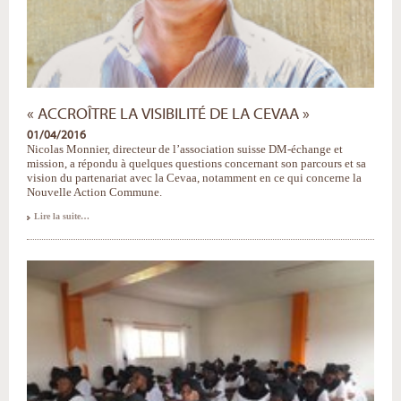
« ACCROÎTRE LA VISIBILITÉ DE LA CEVAA »
01/04/2016
Nicolas Monnier, directeur de l’association suisse DM-échange et
mission, a répondu à quelques questions concernant son parcours et sa
vision du partenariat avec la Cevaa, notamment en ce qui concerne la
Nouvelle Action Commune.
«
Lire la suite…
Accroître
la
visibilité
de
la
Cevaa
»
-