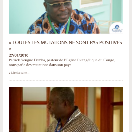
« TOUTES LES MUTATIONS NE SONT PAS POSITIVES
»
27/01/2016
Patrick Yengue Demba, pasteur de l’Eglise Evangélique du Congo,
nous parle des mutations dans son pays.
«
Lire la suite…
Toutes
les
mutations
ne
sont
pas
positives
»
-