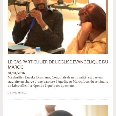
d'Ivoire
-
LE CAS PARTICULIER DE L’EGLISE EVANGÉLIQUE DU
MAROC
04/01/2016
Maximilien Luzeka Disonama, Congolais de nationalité, est pasteur
stagiaire en charge d’une paroisse à Agadir, au Maroc. Lors du séminaire
de Libreville, il a répondu à quelques questions.
Le
Lire la suite…
cas
particulier
de
l’Eglise
Evangélique
du
Maroc
-