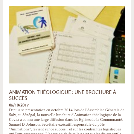
Cultures
dans
les
mutations
du
monde
:
nouveau
séminaire
en
Zambie
-
ANIMATION THÉOLOGIQUE : UNE BROCHURE À
SUCCÈS
05/10/2017
Depuis sa présentation en octobre 2014 lors de l'Assemblée Générale de
Saly, au Sénégal, la nouvelle brochure d'Animation théologique de la
Cevaa a connu une large diffusion dans les Eglises de la Communauté.
Samuel D. Johnson, Secrétaire exécutif responsable du pôle
"Animations", revient sur ce succès... et sur les contraintes logistiques
qui l'ont accompagné. L'occasion de faire le point sur les divers outils