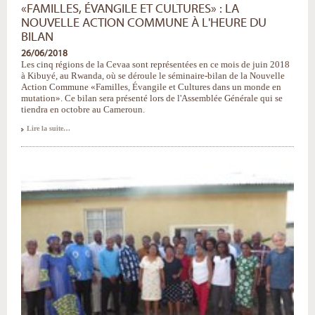
«FAMILLES, ÉVANGILE ET CULTURES» : LA
NOUVELLE ACTION COMMUNE À L'HEURE DU
BILAN
26/06/2018
Les cinq régions de la Cevaa sont représentées en ce mois de juin 2018
à Kibuyé, au Rwanda, où se déroule le séminaire-bilan de la Nouvelle
Action Commune «Familles, Évangile et Cultures dans un monde en
mutation». Ce bilan sera présenté lors de l'Assemblée Générale qui se
tiendra en octobre au Cameroun.
«Familles,
Lire la suite…
Évangile
et
Cultures»
:
la
Nouvelle
Action
Commune
à
l'heure
du
bilan
-