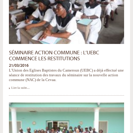
SÉMINAIRE ACTION COMMUNE : L’UEBC
COMMENCE LES RESTITUTIONS
21/03/2016
L’Union des Eglises Baptistes du Cameroun (UEBC) a déjà effectué une
séance de restitution des travaux du séminaire sur la nouvelle action
commune (NAC) de la Cevaa.
Séminaire
Lire la suite…
Action
Commune
:
l’UEBC
commence
les
restitutions
-