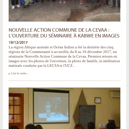
NOUVELLE ACTION COMMUNE DE LA CEVAA :
L'OUVERTURE DU SÉMINAIRE À KABWE EN IMAGES
19/12/2017
La région Afrique australe et Océan Indien a été la dernière des cinq
régions de la Communauté à accueillir, du 8 au 16 décembre 2017, un
séminaire Nouvelle Action Commune de la Cevaa. Premiers retours en
images avec les photos de l'ouverture, la photo de famille, la méditation
matinale conduite par la LECSA et l'UCZ...
Nouvelle
Lire la suite…
Action
Commune
de
la
Cevaa
:
l'ouverture
du
séminaire
à
Kabwe
en
images
-