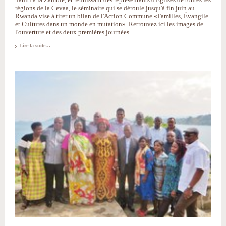
régions de la Cevaa, le séminaire qui se déroule jusqu'à fin juin au
Rwanda vise à tirer un bilan de l'Action Commune «Familles, Évangile
et Cultures dans un monde en mutation». Retrouvez ici les images de
l'ouverture et des deux premières journées.
«Familles,
Lire la suite…
Évangile
et
Cultures»
:
premières
images
du
séminaire-
bilan
-