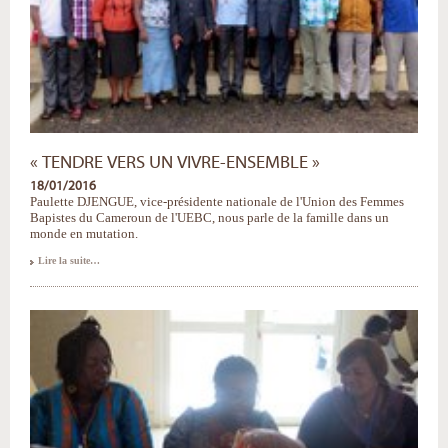
« TENDRE VERS UN VIVRE-ENSEMBLE »
18/01/2016
Paulette DJENGUE, vice-présidente nationale de l'Union des Femmes
Bapistes du Cameroun de l'UEBC, nous parle de la famille dans un
monde en mutation.
«
Lire la suite…
Tendre
vers
un
vivre-
ensemble
»
-