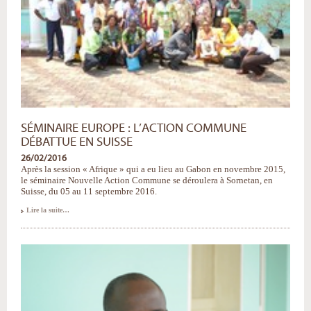
SÉMINAIRE EUROPE : L’ACTION COMMUNE
DÉBATTUE EN SUISSE
26/02/2016
Après la session « Afrique » qui a eu lieu au Gabon en novembre 2015,
le séminaire Nouvelle Action Commune se déroulera à Sornetan, en
Suisse, du 05 au 11 septembre 2016.
Séminaire
Lire la suite…
Europe
:
l’Action
Commune
débattue
en
Suisse
-