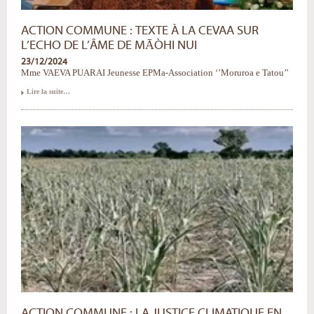
ACTION COMMUNE : TEXTE À LA CEVAA SUR
L’ECHO DE L’ÂME DE MĀÒHI NUI
23/12/2024
Mme VAEVA PUARAI Jeunesse EPMa-Association ‘’Moruroa e Tatou’’
ACTION
Lire la suite…
COMMUNE
:
Texte
à
la
Cevaa
sur
l’Echo
de
l’âme
de
Māòhi
Nui
-
ACTION COMMUNE : LA JUSTICE CLIMATIQUE EN