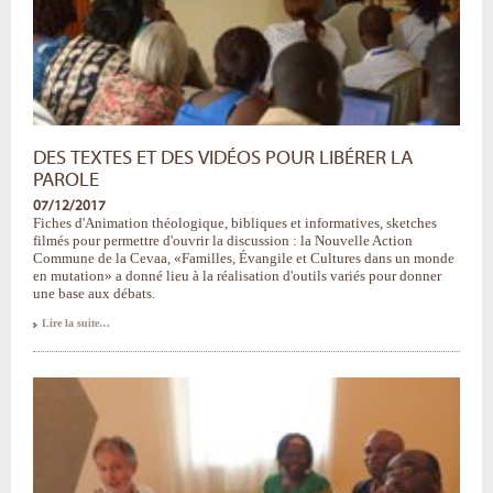
DES TEXTES ET DES VIDÉOS POUR LIBÉRER LA
PAROLE
07/12/2017
Fiches d'Animation théologique, bibliques et informatives, sketches
filmés pour permettre d'ouvrir la discussion : la Nouvelle Action
Commune de la Cevaa, «Familles, Évangile et Cultures dans un monde
en mutation» a donné lieu à la réalisation d'outils variés pour donner
une base aux débats.
Des
Lire la suite…
textes
et
des
vidéos
pour
libérer
la
parole
-