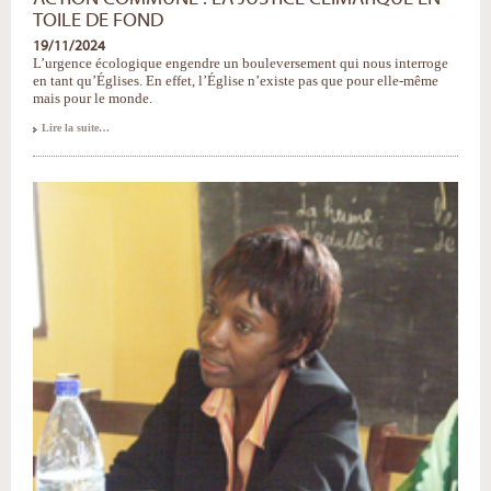
TOILE DE FOND
19/11/2024
L’urgence écologique engendre un bouleversement qui nous interroge
en tant qu’Églises. En effet, l’Église n’existe pas que pour elle-même
mais pour le monde.
Action
Lire la suite…
Commune
:
la
justice
climatique
en
toile
de
fond
-