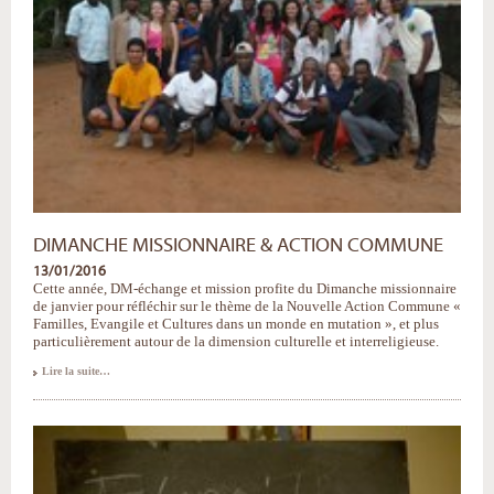
DIMANCHE MISSIONNAIRE & ACTION COMMUNE
13/01/2016
Cette année, DM-échange et mission profite du Dimanche missionnaire
de janvier pour réfléchir sur le thème de la Nouvelle Action Commune «
Familles, Evangile et Cultures dans un monde en mutation », et plus
particulièrement autour de la dimension culturelle et interreligieuse.
Dimanche
Lire la suite…
missionnaire
&
Action
Commune
-