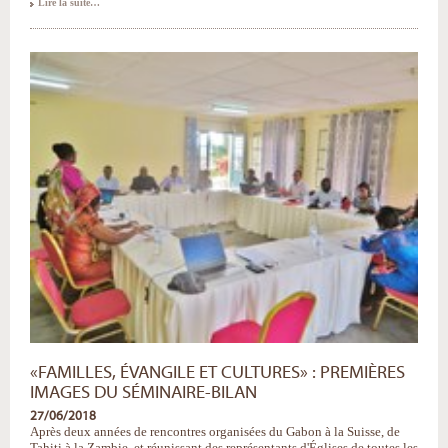
«Familles,
Lire la suite…
Évangile
et
Cultures»
:
suite
des
images
du
séminaire-
bilan
-
«FAMILLES, ÉVANGILE ET CULTURES» : PREMIÈRES
IMAGES DU SÉMINAIRE-BILAN
27/06/2018
Après deux années de rencontres organisées du Gabon à la Suisse, de
Tahiti à la Zambie, et réunissant des représentants d'Églises de toutes les