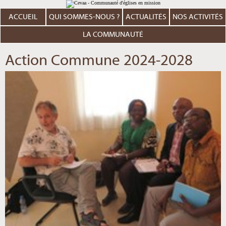
Aller
Outils
au
personnels
contenu.
ACCUEIL
QUI SOMMES-NOUS ?
ACTUALITÉS
NOS ACTIVITÉS
|
Aller
à
LA COMMUNAUTÉ
la
navigation
Action Commune 2024-2028