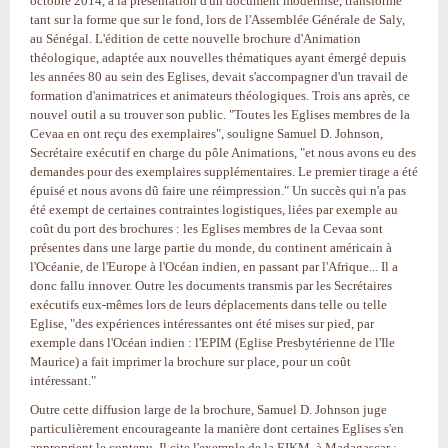
octobre 2014, à la présentation d'un document modernisé, transformé
tant sur la forme que sur le fond, lors de l'Assemblée Générale de Saly,
au Sénégal. L'édition de cette nouvelle brochure d'Animation
théologique, adaptée aux nouvelles thématiques ayant émergé depuis
les années 80 au sein des Eglises, devait s'accompagner d'un travail de
formation d'animatrices et animateurs théologiques. Trois ans après, ce
nouvel outil a su trouver son public. "Toutes les Eglises membres de la
Cevaa en ont reçu des exemplaires", souligne Samuel D. Johnson,
Secrétaire exécutif en charge du pôle Animations, "et nous avons eu des
demandes pour des exemplaires supplémentaires. Le premier tirage a été
épuisé et nous avons dû faire une réimpression." Un succès qui n'a pas
été exempt de certaines contraintes logistiques, liées par exemple au
coût du port des brochures : les Eglises membres de la Cevaa sont
présentes dans une large partie du monde, du continent américain à
l'Océanie, de l'Europe à l'Océan indien, en passant par l'Afrique... Il a
donc fallu innover. Outre les documents transmis par les Secrétaires
exécutifs eux-mêmes lors de leurs déplacements dans telle ou telle
Eglise, "des expériences intéressantes ont été mises sur pied, par
exemple dans l'Océan indien : l'EPIM (Eglise Presbytérienne de l'Ile
Maurice) a fait imprimer la brochure sur place, pour un coût
intéressant."
Outre cette diffusion large de la brochure, Samuel D. Johnson juge
particulièrement encourageante la manière dont certaines Eglises s'en
approprient le contenu. Il cite l'exemple de la FJKM, à Madagascar :