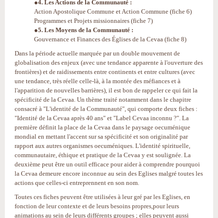
●4. Les Actions de la Communauté :
Action Apostolique Commune et Action Commune (fiche 6)
Programmes et Projets missionnaires (fiche 7)
●5. Les Moyens de la Communauté :
Gouvernance et Finances des Églises de la Cevaa (fiche 8)
Dans la période actuelle marquée par un double mouvement de
globalisation des enjeux (avec une tendance apparente à l'ouverture des
frontières) et de raidissements entre continents et entre cultures (avec
une tendance, très réelle celle-là, à la montée des méfiances et à
l'apparition de nouvelles barrières), il est bon de rappeler ce qui fait la
spécificité de la Cevaa. Un thème traité notamment dans le chapitre
consacré à "L'identité de la Communauté", qui comporte deux fiches :
"Identité de la Cevaa après 40 ans" et "Label Cevaa inconnu ?". La
première définit la place de la Cevaa dans le paysage oecuménique
mondial en mettant l'accent sur sa spécificité et son originalité par
rapport aux autres organismes oecuméniques. L'identité spirituelle,
communautaire, éthique et pratique de la Cevaa y est soulignée. La
deuxième peut être un outil efficace pour aider à comprendre pourquoi
la Cevaa demeure encore inconnue au sein des Eglises malgré toutes les
actions que celles-ci entreprennent en son nom.
Toutes ces fiches peuvent être utilisées à leur gré par les Eglises, en
fonction de leur contexte et de leurs besoins propres,pour leurs
animations au sein de leurs différents groupes ; elles peuvent aussi