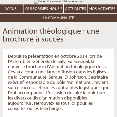
Aller
Outils
au
personnels
contenu.
ACCUEIL
QUI SOMMES-NOUS ?
ACTUALITÉS
NOS ACTIVITÉS
|
Aller
à
LA COMMUNAUTÉ
la
navigation
Animation théologique : une
brochure à succès
Depuis sa présentation en octobre 2014 lors de
l'Assemblée Générale de Saly, au Sénégal, la
nouvelle brochure d'Animation théologique de la
Cevaa a connu une large diffusion dans les Eglises
de la Communauté. Samuel D. Johnson, Secrétaire
exécutif responsable du pôle "Animations", revient
sur ce succès... et sur les contraintes logistiques qui
l'ont accompagné. L'occasion de faire le point sur
les divers outils d'animation disponibles
aujourd'hui : retrouvez-les tous ici, pour les
consulter ou les télécharger.