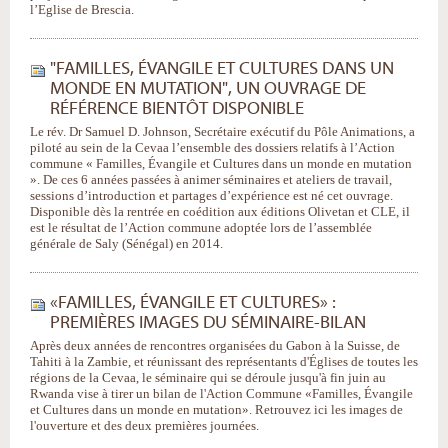
l’Eglise de Brescia.
"FAMILLES, ÉVANGILE ET CULTURES DANS UN
MONDE EN MUTATION", UN OUVRAGE DE
RÉFÉRENCE BIENTÔT DISPONIBLE
Le rév. Dr Samuel D. Johnson, Secrétaire exécutif du Pôle Animations, a
piloté au sein de la Cevaa l’ensemble des dossiers relatifs à l’Action
commune « Familles, Évangile et Cultures dans un monde en mutation
». De ces 6 années passées à animer séminaires et ateliers de travail,
sessions d’introduction et partages d’expérience est né cet ouvrage.
Disponible dès la rentrée en coédition aux éditions Olivetan et CLE, il
est le résultat de l’Action commune adoptée lors de l’assemblée
générale de Saly (Sénégal) en 2014.
«FAMILLES, ÉVANGILE ET CULTURES» :
PREMIÈRES IMAGES DU SÉMINAIRE-BILAN
Après deux années de rencontres organisées du Gabon à la Suisse, de
Tahiti à la Zambie, et réunissant des représentants d'Églises de toutes les
régions de la Cevaa, le séminaire qui se déroule jusqu'à fin juin au
Rwanda vise à tirer un bilan de l'Action Commune «Familles, Évangile
et Cultures dans un monde en mutation». Retrouvez ici les images de
l'ouverture et des deux premières journées.