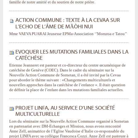
famille de notre amitié et du soutien de notre prière.
ACTION COMMUNE : TEXTE À LA CEVAA SUR
L’ECHO DE L’ÂME DE MĀÒHI NUI
Mme VAEVA PUARAI Jeunesse EPMa-Association ‘’Moruroa e Tatou’’
EVOQUER LES MUTATIONS FAMILIALES DANS LA
CATÉCHÈSE
Etienne Jeanneret est pasteur et co-directeur du centre œcuménique de
catéchèse de Genève (COEC). Dans le cadre du séminaire sur la
Nouvelle Action Commune de Sornetan, il a été invité par la Cevaa
pour aborder le thème suivant : «Changements multiculturels et
nouvelles approches dans la catéchèse de l’enfance ». Il était question
de définir la place de l’enfant dans les mutations familiales actuelles.
PROJET LINFA, AU SERVICE D’UNE SOCIÉTÉ
MULTICULTURELLE
Lors du séminaire sur la Nouvelle Action Commune organisé à Sornetan
en partenariat avec DM-Echanges et Mission, nous avons rencontré
Anne Zell, animatrice de l’Eglise Vaudoise d’Italie co-responsable du
projet LINFA avec sa collègue Francesca Cozzi. Anne Zell est pasteure à