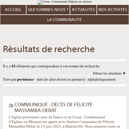
Aller
Outils
au
personnels
contenu.
ACCUEIL
QUI SOMMES-NOUS ?
ACTUALITÉS
NOS ACTIVITÉS
|
Aller
à
LA COMMUNAUTÉ
la
navigation
Résultats de recherche
Il y a
43
éléments qui correspondent à vos termes de recherche.
Filtrer les résultats
Trier par
pertinence
·
date (le plus récent en premier)
·
alphabétiquement
COMMUNIQUÉ : DÉCÈS DE FÉLICITÉ
MASSAMBA-DEBAT
L’Eglise protestante unie de France et la Cevaa - Communauté
d’Eglises en Mission ont appris avec douleur l’assassinat de Félicité
Massamba-Debat, le 13 juin 2023, à Brazzaville. Nous assurons toute sa