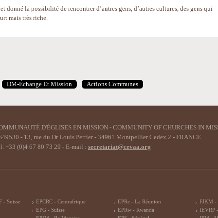
et donné la possibilité de rencontrer d’autres gens, d’autres cultures, des gens qui
urt mais très riche.
DM-Échange Et Mission
Actions Communes
OMMUNAUTÉ D'ÉGLISES EN MISSION - COMMUNITY OF CHURCHES IN MIS
49530 - 13, rue du Dr Louis Perrier - 34961 Montpellier Cedex 2 - FRANCE
l. +33 (0)4 67 80 73 29 - E-mail :
secretariat@cevaa.org
 - Suisse
EPCRC - Centrafrique
EPRe - La Réunion
FJKM -
EPG - Suisse
EPRw - Rwanda
IEVRP -