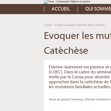
Aller
Outils
au
personnels
contenu.
ACCUEIL
QUI SOMME
|
Aller
à
la
navigation
Accueil
›
Evoquer les mutations familiales dans la Catéchèse
Evoquer les mut
Catéchèse
Etienne Jeanneret est pasteur e
(COEC). Dans le cadre du séminai
invité par la Cevaa pour aborder
approches dans la catéchèse de l’e
les mutations familiales actuelles.
Avant de quitter Sornetan, Etienne Jeanneret n