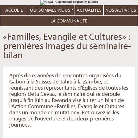
Aller
Outils
au
personnels
contenu.
ACCUEIL
QUI SOMMES-NOUS ?
ACTUALITÉS
NOS ACTIVITÉS
|
Aller
à
LA COMMUNAUTÉ
la
navigation
«Familles, Évangile et Cultures» :
premières images du séminaire-
bilan
Après deux années de rencontres organisées du
Gabon à la Suisse, de Tahiti à la Zambie, et
réunissant des représentants d'Églises de toutes les
régions de la Cevaa, le séminaire qui se déroule
jusqu'à fin juin au Rwanda vise à tirer un bilan de
l'Action Commune «Familles, Évangile et Cultures
dans un monde en mutation». Retrouvez ici les
images de l'ouverture et des deux premières
journées.