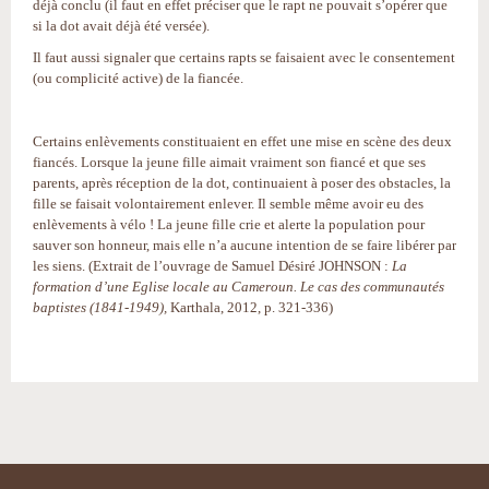
déjà conclu (il faut en effet préciser que le rapt ne pouvait s’opérer que
si la dot avait déjà été versée).
Il faut aussi signaler que certains rapts se faisaient avec le consentement
(ou complicité active) de la fiancée.
Certains enlèvements constituaient en effet une mise en scène des deux
fiancés. Lorsque la jeune fille aimait vraiment son fiancé et que ses
parents, après réception de la dot, continuaient à poser des obstacles, la
fille se faisait volontairement enlever. Il semble même avoir eu des
enlèvements à vélo ! La jeune fille crie et alerte la population pour
sauver son honneur, mais elle n’a aucune intention de se faire libérer par
les siens. (Extrait de l’ouvrage de Samuel Désiré JOHNSON :
La
formation d’une Eglise locale au Cameroun. Le cas des communautés
baptistes (1841-1949),
Karthala, 2012, p. 321-336)
Actions
sur
le
document