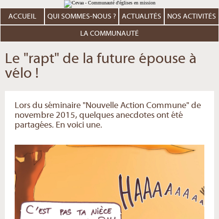
Aller
Outils
au
personnels
contenu.
ACCUEIL
QUI SOMMES-NOUS ?
ACTUALITÉS
NOS ACTIVITÉS
|
Aller
à
LA COMMUNAUTÉ
la
navigation
Le "rapt" de la future épouse à
vélo !
Lors du séminaire "Nouvelle Action Commune" de
novembre 2015, quelques anecdotes ont été
partagées. En voici une.