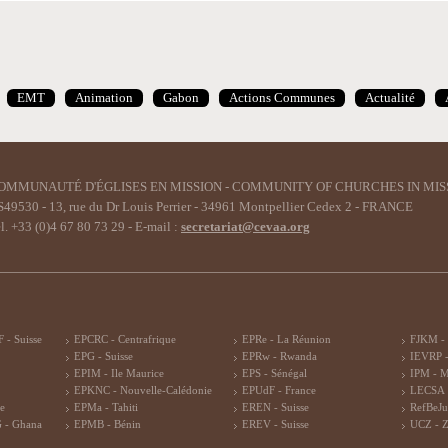
EMT
Animation
Gabon
Actions Communes
Actualité
OMMUNAUTÉ D'ÉGLISES EN MISSION - COMMUNITY OF CHURCHES IN MIS
49530 - 13, rue du Dr Louis Perrier - 34961 Montpellier Cedex 2 - FRANCE
l. +33 (0)4 67 80 73 29 - E-mail :
secretariat@cevaa.org
 - Suisse
EPCRC - Centrafrique
EPRe - La Réunion
FJKM -
EPG - Suisse
EPRw - Rwanda
IEVRP -
EPIM - Ile Maurice
EPS - Sénégal
IPM - 
EPKNC - Nouvelle-Calédonie
EPUdF - France
LECSA 
re
EPMa - Tahiti
EREN - Suisse
RefBeJu
 - Ghana
EPMB - Bénin
EREV - Suisse
UCZ - 