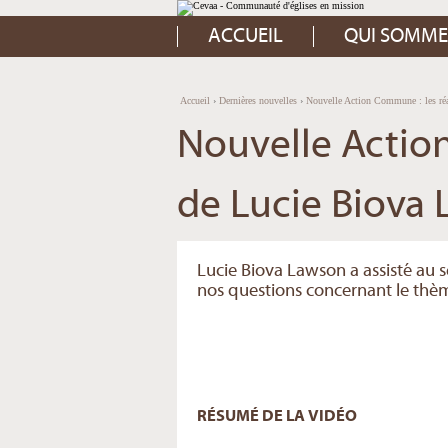
Aller
Outils
au
personnels
contenu.
ACCUEIL
QUI SOMME
|
Aller
à
la
navigation
Accueil
›
Dernières nouvelles
›
Nouvelle Action Commune : les ré
Nouvelle Actio
de Lucie Biova
Lucie Biova Lawson a assisté au 
nos questions concernant le th
RÉSUMÉ DE LA VIDÉO