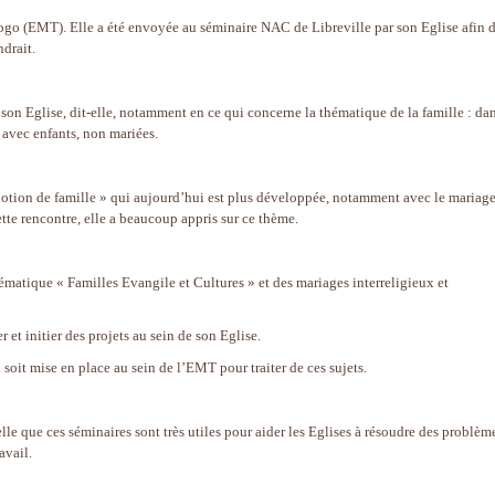
go (EMT). Elle a été envoyée au séminaire NAC de Libreville par son Eglise afin 
drait.
 son Eglise, dit-elle, notamment en ce qui concerne la thématique de la famille : da
es avec enfants, non mariées.
notion de famille » qui aujourd’hui est plus développée, notamment avec le mariag
ette rencontre, elle a beaucoup appris sur ce thème.
thématique « Familles Evangile et Cultures » et des mariages interreligieux et
r et initier des projets au sein de son Eglise.
soit mise en place au sein de l’EMT pour traiter de ces sujets.
lle que ces séminaires sont très utiles pour aider les Eglises à résoudre des problèm
avail.