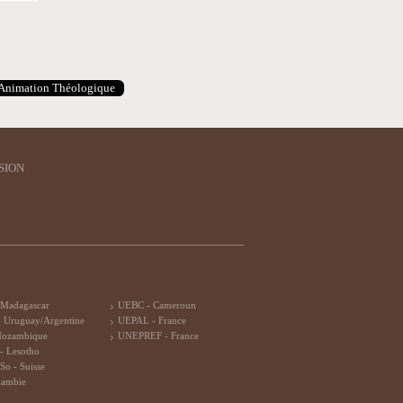
Animation Théologique
SION
 Madagascar
UEBC - Cameroun
 Uruguay/Argentine
UEPAL - France
Mozambique
UNEPREF - France
- Lesotho
So - Suisse
Zambie