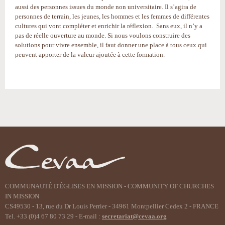
aussi des personnes issues du monde non universitaire. Il s’agira de
personnes de terrain, les jeunes, les hommes et les femmes de différentes
cultures qui vont compléter et enrichir la réflexion. Sans eux, il n’y a
pas de réelle ouverture au monde. Si nous voulons construire des
solutions pour vivre ensemble, il faut donner une place à tous ceux qui
peuvent apporter de la valeur ajoutée à cette formation.
Actions
sur
le
document
COMMUNAUTÉ D'ÉGLISES EN MISSION - COMMUNITY OF CHURCHES
IN MISSION
CS49530 - 13, rue du Dr Louis Perrier - 34961 Montpellier Cedex 2 - FRANCE
Tel. +33 (0)4 67 80 73 29 - E-mail :
secretariat@cevaa.org