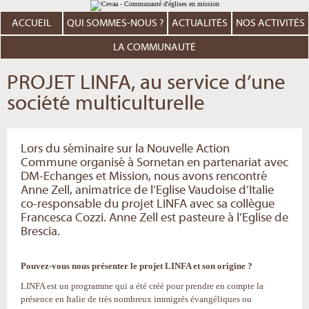
Aller
Outils
au
personnels
contenu.
ACCUEIL
QUI SOMMES-NOUS ?
ACTUALITÉS
NOS ACTIVITÉS
|
Aller
à
LA COMMUNAUTÉ
la
navigation
PROJET LINFA, au service d’une
société multiculturelle
Lors du séminaire sur la Nouvelle Action
Commune organisé à Sornetan en partenariat avec
DM-Echanges et Mission, nous avons rencontré
Anne Zell, animatrice de l’Eglise Vaudoise d’Italie
co-responsable du projet LINFA avec sa collègue
Francesca Cozzi. Anne Zell est pasteure à l’Eglise de
Brescia.
Pouvez-vous nous présenter le projet LINFA et son origine ?
LINFA est un programme qui a été créé pour prendre en compte la
présence en Italie de très nombreux immigrés évangéliques ou