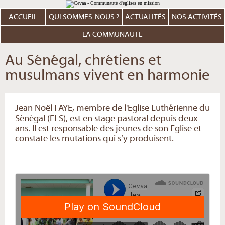
Aller
Outils
au
personnels
contenu.
ACCUEIL
QUI SOMMES-NOUS ?
ACTUALITÉS
NOS ACTIVITÉS
|
Aller
à
LA COMMUNAUTÉ
la
navigation
Au Sénégal, chrétiens et
musulmans vivent en harmonie
Jean Noël FAYE, membre de l'Eglise Luthérienne du
Sénégal (ELS), est en stage pastoral depuis deux
ans. Il est responsable des jeunes de son Eglise et
constate les mutations qui s’y produisent.