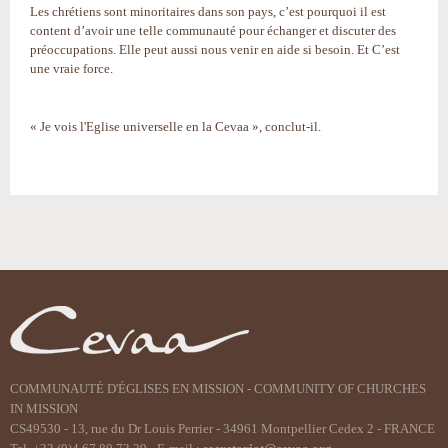
Les chrétiens sont minoritaires dans son pays, c’est pourquoi il est
content d’avoir une telle communauté pour échanger et discuter des
préoccupations. Elle peut aussi nous venir en aide si besoin. Et C’est
une vraie force.
« Je vois l'Eglise universelle en la Cevaa », conclut-il.
Actions
sur
le
document
COMMUNAUTÉ D'ÉGLISES EN MISSION - COMMUNITY OF CHURCHES
IN MISSION
CS49530 - 13, rue du Dr Louis Perrier - 34961 Montpellier Cedex 2 - FRANCE