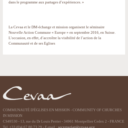
dans le programme aux partages d’expériences. »
La Cevaa et le DM-échange et mission organisent le séminaire
Nouvelle Action Commune « Europe » en septembre 2016, en Suisse.
L’occasion, en effet, d’accroître la visibilité de l’action de la
Communauté et de ses Eglises
Actions
sur
le
document
COMMUNAUTÉ D'ÉGLISES EN MISSION - COMMUNITY OF CHURCHES
IN MISSION
CS49530 - 13, rue du Dr Louis Perrier - 34961 Montpellier Cedex 2 - FRANCE
Tel. +33 (0)4 67 80 73 29 - E-mail :
secretariat@cevaa.org