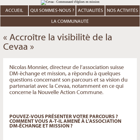
Aller
Outils
au
personnels
contenu.
ACCUEIL
QUI SOMMES-NOUS ?
ACTUALITÉS
NOS ACTIVITÉS
|
Aller
à
LA COMMUNAUTÉ
la
navigation
« Accroître la visibilité de la
Cevaa »
Nicolas Monnier, directeur de l’association suisse
DM-échange et mission, a répondu à quelques
questions concernant son parcours et sa vision du
partenariat avec la Cevaa, notamment en ce qui
concerne la Nouvelle Action Commune.
POUVEZ-VOUS PRÉSENTER VOTRE PARCOURS ?
COMMENT VOUS A-T-IL AMENÉ À L’ASSOCIATION
DM-ÉCHANGE ET MISSION ?