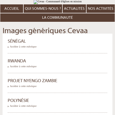
Aller
Outils
au
personnels
contenu.
ACCUEIL
QUI SOMMES-NOUS ?
ACTUALITÉS
NOS ACTIVITÉS
|
Aller
à
LA COMMUNAUTÉ
la
navigation
Images génériques Cevaa
SÉNÉGAL
Accéder à cette rubrique
RWANDA
Accéder à cette rubrique
PROJET NYENGO ZAMBIE
Accéder à cette rubrique
POLYNÉSIE
Accéder à cette rubrique