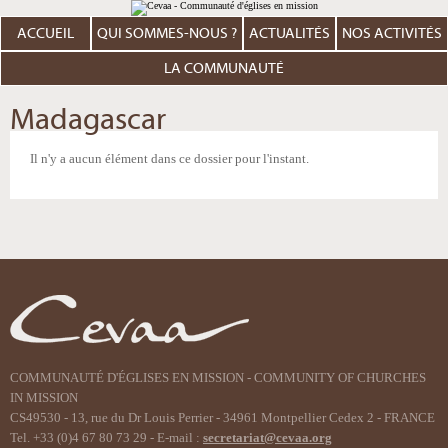
Aller
Outils
au
personnels
contenu.
ACCUEIL
QUI SOMMES-NOUS ?
ACTUALITÉS
NOS ACTIVITÉS
|
Aller
à
LA COMMUNAUTÉ
la
navigation
Madagascar
Il n'y a aucun élément dans ce dossier pour l'instant.
COMMUNAUTÉ D'ÉGLISES EN MISSION - COMMUNITY OF CHURCHES
IN MISSION
CS49530 - 13, rue du Dr Louis Perrier - 34961 Montpellier Cedex 2 - FRANCE
Tel. +33 (0)4 67 80 73 29 - E-mail :
secretariat@cevaa.org