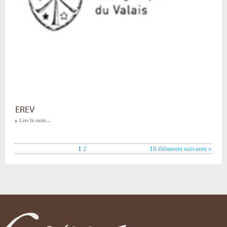
EREV
Lire la suite…
1
2
18 éléments suivants »