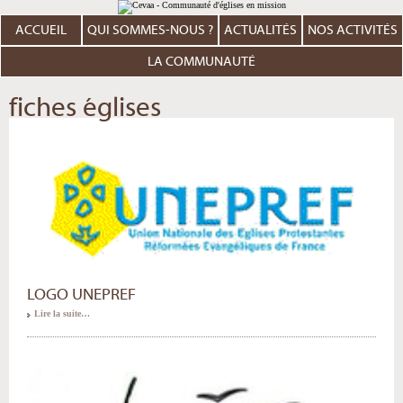
Aller
Outils
au
personnels
contenu.
ACCUEIL
QUI SOMMES-NOUS ?
ACTUALITÉS
NOS ACTIVITÉS
|
Aller
à
LA COMMUNAUTÉ
la
navigation
fiches églises
LOGO UNEPREF
Lire la suite…