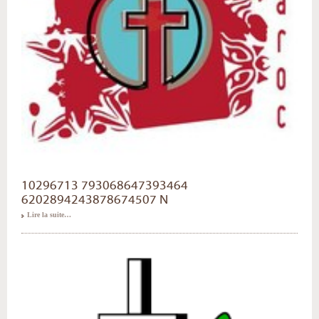
10296713 793068647393464
6202894243878674507 N
Lire la suite…