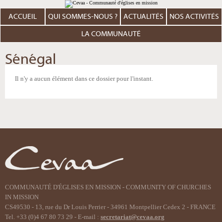
Aller
Outils
au
personnels
contenu.
ACCUEIL
QUI SOMMES-NOUS ?
ACTUALITÉS
NOS ACTIVITÉS
|
Aller
à
LA COMMUNAUTÉ
la
navigation
Sénégal
Il n'y a aucun élément dans ce dossier pour l'instant.
COMMUNAUTÉ D'ÉGLISES EN MISSION - COMMUNITY OF CHURCHES
IN MISSION
CS49530 - 13, rue du Dr Louis Perrier - 34961 Montpellier Cedex 2 - FRANCE
Tel. +33 (0)4 67 80 73 29 - E-mail :
secretariat@cevaa.org