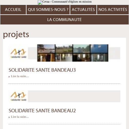
Aller
Outils
au
personnels
contenu.
ACCUEIL
QUI SOMMES-NOUS ?
ACTUALITÉS
NOS ACTIVITÉS
|
Aller
à
LA COMMUNAUTÉ
la
navigation
projets
SOLIDARITE SANTE BANDEAU3
Lire la suite…
SOLIDARITE SANTE BANDEAU2
Lire la suite…