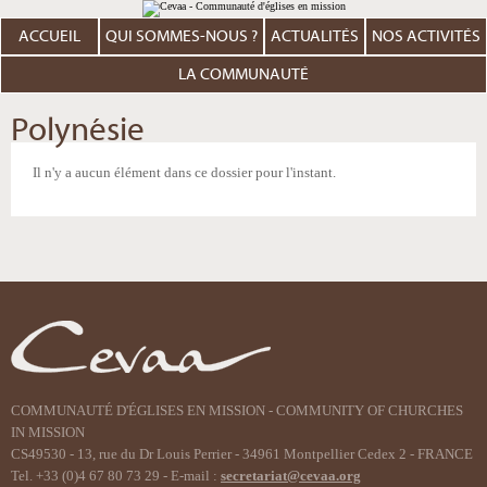
Aller
Outils
au
personnels
contenu.
ACCUEIL
QUI SOMMES-NOUS ?
ACTUALITÉS
NOS ACTIVITÉS
|
Aller
à
LA COMMUNAUTÉ
la
navigation
Polynésie
Il n'y a aucun élément dans ce dossier pour l'instant.
COMMUNAUTÉ D'ÉGLISES EN MISSION - COMMUNITY OF CHURCHES
IN MISSION
CS49530 - 13, rue du Dr Louis Perrier - 34961 Montpellier Cedex 2 - FRANCE
Tel. +33 (0)4 67 80 73 29 - E-mail :
secretariat@cevaa.org