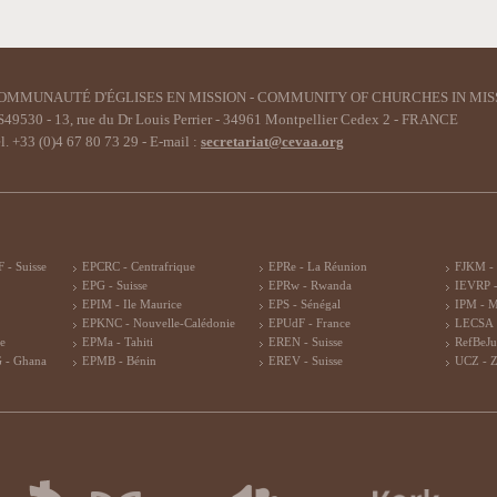
OMMUNAUTÉ D'ÉGLISES EN MISSION - COMMUNITY OF CHURCHES IN MIS
49530 - 13, rue du Dr Louis Perrier - 34961 Montpellier Cedex 2 - FRANCE
l. +33 (0)4 67 80 73 29 - E-mail :
secretariat@cevaa.org
 - Suisse
EPCRC - Centrafrique
EPRe - La Réunion
FJKM -
EPG - Suisse
EPRw - Rwanda
IEVRP -
EPIM - Ile Maurice
EPS - Sénégal
IPM - 
EPKNC - Nouvelle-Calédonie
EPUdF - France
LECSA 
re
EPMa - Tahiti
EREN - Suisse
RefBeJu
 - Ghana
EPMB - Bénin
EREV - Suisse
UCZ - 