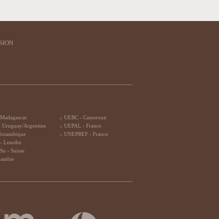
SION
 Madagascar
UEBC - Cameroun
 Uruguay/Argentine
UEPAL - France
Mozambique
UNEPREF - France
- Lesotho
So - Suisse
Zambie