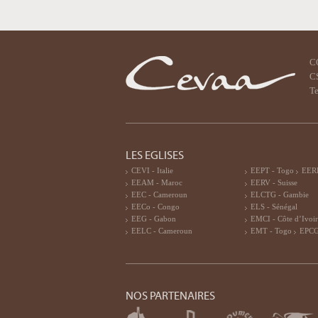
C
CS
Te
LES EGLISES
CEVI - Italie
EEPT - Togo
EERF
EEAM - Maroc
EERV - Suisse
EEC - Cameroun
ELCTG - Gambie
EECo - Congo
ELS - Sénégal
EEG - Gabon
EMCI - Côte d’Ivoi
EELC - Cameroun
EMT - Togo
EPCG
NOS PARTENAIRES