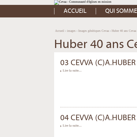
Aller
Outils
au
personnels
contenu.
ACCUEIL
QUI SOMME
|
Aller
à
la
navigation
Accueil
›
images
›
Images génériques Cevaa
›
Huber 40 ans Cevaa
Huber 40 ans C
03 CEVVA (C)A.HUBER
Lire la suite…
04 CEVVA (C)A.HUBER
Lire la suite…