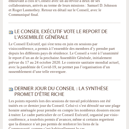
émouvant a clos le Conseil avec un au-revoir à deux de ses
collaborateurs, arrivés au terme de leurs missions : Samuel D. Johnson
et Roger Lasmothey. Retour en détail sur le Conseil, avec le
Communiqué final.
LE CONSEIL EXÉCUTIF VOTE LE REPORT DE
L’ASSEMBLÉE GÉNÉRALE
Le Conseil Exécutif, qui s'est tenu en juin en sessions par
visioconférence, a permis à l’ensemble des membres d’y prendre part
depuis les différents pays de résidence. Le Conseil a voté à l’unanimité
le report d’un an de la prochaine Assemblée Générale, initialement
prévue du 17 au 24 octobre 2020. Le contexte sanitaire mondial actuel,
avec la pandémie de Covid-19, ne permet pas l’organisation d’un
rassemblement d’une telle envergure.
DERNIER JOUR DU CONSEIL : LA SYNTHÈSE
PROMET D’ÊTRE RICHE
Les points reportés lors des sessions de travail précédentes ont été
traités en ce dernier jour du Conseil. Celui-ci s’est déroulé sur une plage
horaire aménagée pour prendre en compte les nombreux dossiers encore
à traiter. Le cadre particulier de ce Conseil Exécutif, organisé par visio-
conférence, a toutefois permis d’avancer, même si certains regrettent
que la distance n’ait pas permis de renforcer les liens de la
Communauté, comme c’est habituellement le cas.