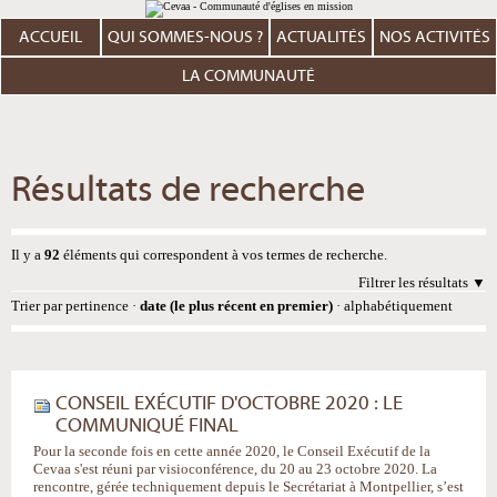
Aller
Outils
au
personnels
contenu.
ACCUEIL
QUI SOMMES-NOUS ?
ACTUALITÉS
NOS ACTIVITÉS
|
Aller
à
LA COMMUNAUTÉ
la
navigation
Résultats de recherche
Il y a
92
éléments qui correspondent à vos termes de recherche.
Filtrer les résultats
Trier par
pertinence
·
date (le plus récent en premier)
·
alphabétiquement
CONSEIL EXÉCUTIF D'OCTOBRE 2020 : LE
COMMUNIQUÉ FINAL
Pour la seconde fois en cette année 2020, le Conseil Exécutif de la
Cevaa s'est réuni par visioconférence, du 20 au 23 octobre 2020. La
rencontre, gérée techniquement depuis le Secrétariat à Montpellier, s’est