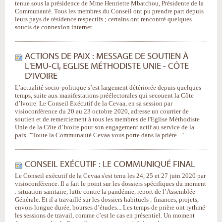
tenue sous la présidence de Mme Henriette Mbatchou, Présidente de la
Communauté. Tous les membres du Conseil ont pu prendre part depuis
leurs pays de résidence respectifs ; certains ont rencontré quelques
soucis de connexion internet.
ACTIONS DE PAIX : MESSAGE DE SOUTIEN À
L'EMU-CI, EGLISE MÉTHODISTE UNIE - CÔTE
D’IVOIRE
L’actualité socio-politique s’est largement détériorée depuis quelques
temps, suite aux manifestations préélectorales qui secouent la Côte
d’Ivoire. Le Conseil Exécutif de la Cevaa, en sa session par
visioconférence du 20 au 23 octobre 2020, adresse un courrier de
soutien et de remerciement à tous les membres de l'Eglise Méthodiste
Unie de la Côte d’Ivoire pour son engagement actif au service de la
paix. "Toute la Communauté Cevaa vous porte dans la prière..."
CONSEIL EXÉCUTIF : LE COMMUNIQUÉ FINAL
Le Conseil exécutif de la Cevaa s'est tenu les 24, 25 et 27 juin 2020 par
visioconférence. Il a fait le point sur les dossiers spécifiques du moment
: situation sanitaire, lutte contre la pandémie, report de l’Assemblée
Générale. Et il a travaillé sur les dossiers habituels : finances, projets,
envois longue durée, bourses d’études... Les temps de prière ont rythmé
les sessions de travail, comme c’est le cas en présentiel. Un moment