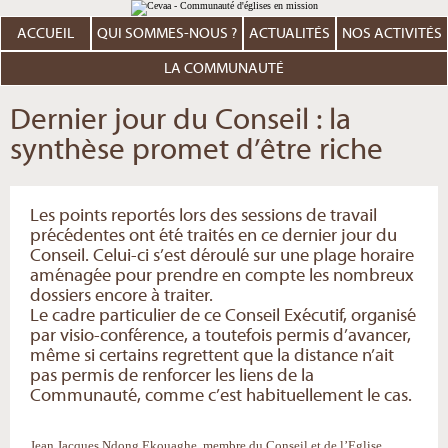
Aller
Outils
au
personnels
contenu.
ACCUEIL
QUI SOMMES-NOUS ?
ACTUALITÉS
NOS ACTIVITÉS
|
Aller
à
LA COMMUNAUTÉ
la
navigation
Dernier jour du Conseil : la
synthèse promet d’être riche
Les points reportés lors des sessions de travail
précédentes ont été traités en ce dernier jour du
Conseil. Celui-ci s’est déroulé sur une plage horaire
aménagée pour prendre en compte les nombreux
dossiers encore à traiter.
Le cadre particulier de ce Conseil Exécutif, organisé
par visio-conférence, a toutefois permis d’avancer,
même si certains regrettent que la distance n’ait
pas permis de renforcer les liens de la
Communauté, comme c’est habituellement le cas.
Jean Jacques Ndong Ekouaghe, membre du Conseil et de l’Eglise