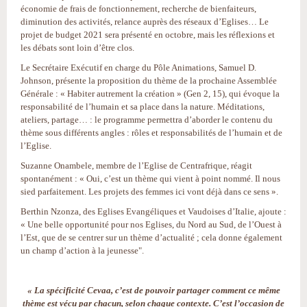
économie de frais de fonctionnement, recherche de bienfaiteurs,
diminution des activités, relance auprès des réseaux d’Eglises… Le
projet de budget 2021 sera présenté en octobre, mais les réflexions et
les débats sont loin d’être clos.
Le Secrétaire Exécutif en charge du Pôle Animations, Samuel D.
Johnson, présente la proposition du thème de la prochaine Assemblée
Générale : « Habiter autrement la création » (Gen 2, 15), qui évoque la
responsabilité de l’humain et sa place dans la nature. Méditations,
ateliers, partage… : le programme permettra d’aborder le contenu du
thème sous différents angles : rôles et responsabilités de l’humain et de
l’Eglise.
Suzanne Onambele, membre de l’Eglise de Centrafrique, réagit
spontanément : « Oui, c’est un thème qui vient à point nommé. Il nous
sied parfaitement. Les projets des femmes ici vont déjà dans ce sens ».
Berthin Nzonza, des Eglises Evangéliques et Vaudoises d’Italie, ajoute :
« Une belle opportunité pour nos Eglises, du Nord au Sud, de l’Ouest à
l’Est, que de se centrer sur un thème d’actualité ; cela donne également
un champ d’action à la jeunesse".
« La spécificité Cevaa, c’est de pouvoir partager comment ce même
thème est vécu par chacun, selon chaque contexte. C’est l’occasion de