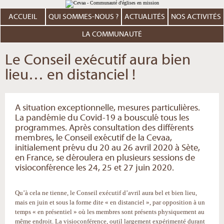
Aller
Outils
au
personnels
contenu.
ACCUEIL
QUI SOMMES-NOUS ?
ACTUALITÉS
NOS ACTIVITÉS
|
Aller
à
LA COMMUNAUTÉ
la
navigation
Le Conseil exécutif aura bien
lieu… en distanciel !
A situation exceptionnelle, mesures particulières.
La pandémie du Covid-19 a bousculé tous les
programmes. Après consultation des différents
membres, le Conseil exécutif de la Cevaa,
initialement prévu du 20 au 26 avril 2020 à Sète,
en France, se déroulera en plusieurs sessions de
visioconférence les 24, 25 et 27 juin 2020.
Qu’à cela ne tienne, le Conseil exécutif d’avril aura bel et bien lieu,
mais en juin et sous la forme dite « en distanciel », par opposition à un
temps « en présentiel » où les membres sont présents physiquement au
même endroit. La visioconférence, outil largement expérimenté durant