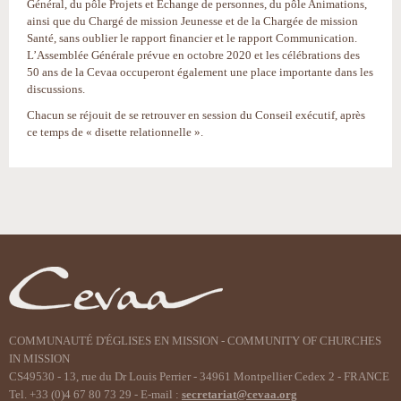
Général, du pôle Projets et Echange de personnes, du pôle Animations,
ainsi que du Chargé de mission Jeunesse et de la Chargée de mission
Santé, sans oublier le rapport financier et le rapport Communication.
L’Assemblée Générale prévue en octobre 2020 et les célébrations des
50 ans de la Cevaa occuperont également une place importante dans les
discussions.
Chacun se réjouit de se retrouver en session du Conseil exécutif, après
ce temps de « disette relationnelle ».
Actions
sur
le
document
COMMUNAUTÉ D'ÉGLISES EN MISSION - COMMUNITY OF CHURCHES
IN MISSION
CS49530 - 13, rue du Dr Louis Perrier - 34961 Montpellier Cedex 2 - FRANCE
Tel. +33 (0)4 67 80 73 29 - E-mail :
secretariat@cevaa.org