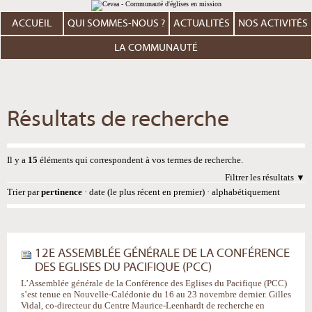
Aller
Outils
au
personnels
contenu.
ACCUEIL
QUI SOMMES-NOUS ?
ACTUALITÉS
NOS ACTIVITÉS
|
Aller
à
LA COMMUNAUTÉ
la
navigation
Résultats de recherche
Il y a
15
éléments qui correspondent à vos termes de recherche.
Filtrer les résultats
Trier par
pertinence
·
date (le plus récent en premier)
·
alphabétiquement
12E ASSEMBLÉE GÉNÉRALE DE LA CONFÉRENCE
DES EGLISES DU PACIFIQUE (PCC)
L’Assemblée générale de la Conférence des Eglises du Pacifique (PCC)
s’est tenue en Nouvelle-Calédonie du 16 au 23 novembre dernier. Gilles
Vidal, co-directeur du Centre Maurice-Leenhardt de recherche en