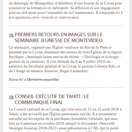
de théologie de Montpellier, il bénéficie d’une bourse de la Cevaa pour
poursuivre sa formation en métropole. Sa réflexion et son engagement
sont un réel atout pour l’ensemble de la Communauté. Il a répondu ici à
nos questions, avec vivacité et clairvoyance.
PREMIERS RETOURS EN IMAGES SUR LE
SÉMINAIRE JEUNESSE DE MONTEVIDEO
Ce séminaire, organisé par l'Église vaudoise du Rio de la Plata et
parrainé par la Cevaa, réunissait des jeunes de trois Églises de la région
Pacifique - Amérique latine autour du thème : «Théologie et écologie :
gestion de la création». Il s'est déroulé du 4 au 9 juillet 2019, en
présence du Secrétaire général de la Cevaa, le pasteur Célestin Kiki, et
du Chargé de mission Jeunesse, Roger Lasmothey.
Rattaché à
Dernières nouvelles
CONSEIL EXÉCUTIF DE TAHITI : LE
COMMUNIQUÉ FINAL
Le Conseil exécutif de la Cevaa, qui s'est tenu du 15 au 22 avril 2018 à
Tahiti, a été accueilli par l'Église protestante ma'ohi. Il a notamment
travaillé sur les enjeux de la prochaine Assemblée Générale, qui aura
lieu au Cameroun en octobre 2018, adopté le document «Nouvelle
Stratégie Jeunesse 2018-2022» pour présentation à l’AG, fait le point