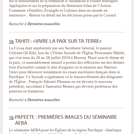
sur le déroulement de la formation d’Animation d’Études Bibliques
Appliquées et sur la préparation du Séminaire bilan de l’Action
Commune «Familles, Évangile et Cultures dans un monde en
mutation»... Retour en détail sur les décisions prises par le Conseil.
Rattaché à
Dernières nouvelles
TAHITI : «VIVRE LA PAIX SUR TA TERRE»
La Cevaa était représentée par son Secrétaire Général, le pasteur
Célestin Gb Kiki, lors du 135ème Synode de l'Église Protestante Māòhi,
qui s'est tenu du 20 au 28 juillet 2019 à Moorea. Placé sous le thème de
la paix, ce rassemblement annuel a permis des réflexions sur des thèmes
forts d'actualité comme le don d'organes ou la mission aux Nations-
Unies pour dénoncer notamment les essais nucléaires français dans le
Pacifique. Ce Synode a également vu le renouvellement des dirigeants
de l'Église : François Tahiarii Pihaatae en est devenu le nouveau
président, succédant à Taaroanui Maraea qui devient professeur des
pasteurs en formation.
Rattaché à
Dernières nouvelles
PAPEETE : PREMIÈRES IMAGES DU SÉMINAIRE
AEBA
Le séminaire AEBA pour les Églises de la région Pacifique - Amérique