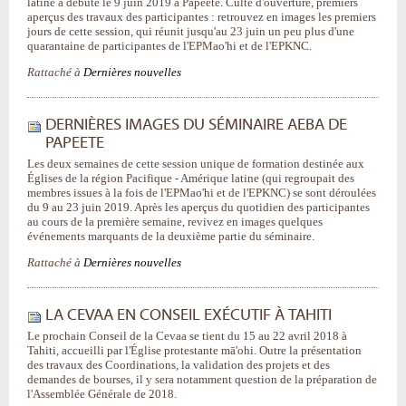
latine a débuté le 9 juin 2019 à Papeete. Culte d'ouverture, premiers
aperçus des travaux des participantes : retrouvez en images les premiers
jours de cette session, qui réunit jusqu'au 23 juin un peu plus d'une
quarantaine de participantes de l'EPMao'hi et de l'EPKNC.
Rattaché à
Dernières nouvelles
DERNIÈRES IMAGES DU SÉMINAIRE AEBA DE
PAPEETE
Les deux semaines de cette session unique de formation destinée aux
Églises de la région Pacifique - Amérique latine (qui regroupait des
membres issues à la fois de l'EPMao'hi et de l'EPKNC) se sont déroulées
du 9 au 23 juin 2019. Après les aperçus du quotidien des participantes
au cours de la première semaine, revivez en images quelques
événements marquants de la deuxième partie du séminaire.
Rattaché à
Dernières nouvelles
LA CEVAA EN CONSEIL EXÉCUTIF À TAHITI
Le prochain Conseil de la Cevaa se tient du 15 au 22 avril 2018 à
Tahiti, accueilli par l'Église protestante mā'ohi. Outre la présentation
des travaux des Coordinations, la validation des projets et des
demandes de bourses, il y sera notamment question de la préparation de
l'Assemblée Générale de 2018.