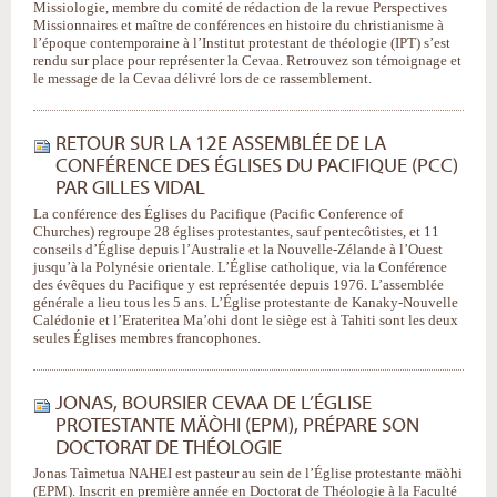
Missiologie, membre du comité de rédaction de la revue Perspectives
Missionnaires et maître de conférences en histoire du christianisme à
l’époque contemporaine à l’Institut protestant de théologie (IPT) s’est
rendu sur place pour représenter la Cevaa. Retrouvez son témoignage et
le message de la Cevaa délivré lors de ce rassemblement.
RETOUR SUR LA 12E ASSEMBLÉE DE LA
CONFÉRENCE DES ÉGLISES DU PACIFIQUE (PCC)
PAR GILLES VIDAL
La conférence des Églises du Pacifique (Pacific Conference of
Churches) regroupe 28 églises protestantes, sauf pentecôtistes, et 11
conseils d’Église depuis l’Australie et la Nouvelle-Zélande à l’Ouest
jusqu’à la Polynésie orientale. L’Église catholique, via la Conférence
des évêques du Pacifique y est représentée depuis 1976. L’assemblée
générale a lieu tous les 5 ans. L’Église protestante de Kanaky-Nouvelle
Calédonie et l’Erateritea Ma’ohi dont le siège est à Tahiti sont les deux
seules Églises membres francophones.
JONAS, BOURSIER CEVAA DE L’ÉGLISE
PROTESTANTE MÄÒHI (EPM), PRÉPARE SON
DOCTORAT DE THÉOLOGIE
Jonas Taìmetua NAHEI est pasteur au sein de l’Église protestante mäòhi
(EPM). Inscrit en première année en Doctorat de Théologie à la Faculté