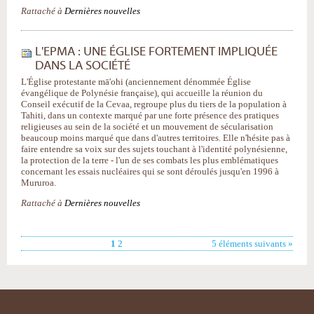
Rattaché à
Dernières nouvelles
L'EPMA : UNE ÉGLISE FORTEMENT IMPLIQUÉE
DANS LA SOCIÉTÉ
L'Église protestante mā'ohi (anciennement dénommée Église
évangélique de Polynésie française), qui accueille la réunion du
Conseil exécutif de la Cevaa, regroupe plus du tiers de la population à
Tahiti, dans un contexte marqué par une forte présence des pratiques
religieuses au sein de la société et un mouvement de sécularisation
beaucoup moins marqué que dans d'autres territoires. Elle n'hésite pas à
faire entendre sa voix sur des sujets touchant à l'identité polynésienne,
la protection de la terre - l'un de ses combats les plus emblématiques
concernant les essais nucléaires qui se sont déroulés jusqu'en 1996 à
Mururoa.
Rattaché à
Dernières nouvelles
1
2
5 éléments suivants »