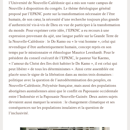
l’Université de Nouvelle-Calédonie qui a mis son vaste campus de
Nouville à disposition du congrès. Le thème théologique général
proposé par l’EPKNC porte sur la transformation nécessaire de l’être
humain, de son cœur, la nécessité d’une recherche toujours plus grande
d’authenticité vis-à-vis de Dieu en vue de participer à la transformation
du monde. Pour exprimer cette idée, l’EPKNC a eu recours à une
expression provenant du ajië, une langue parlée sur la Grande Terre de
la Nouvelle-Calédonie : le Do Kamo ou « le vrai homme », celui qui
revendique d’être authentiquement humain, concept repris en son
temps par le missionnaire et éthnologue Maurice Leenhardt. Pour le
président du conseil exécutif de l’EPKNC, le pasteur Var Kaemo,
« l’amour du Christ des îles doit habiter le Do Kamo », il est celui qui
peut libérer « de tous les déterminismes ». Ainsi cette assemblée est
placée sous le signe de la libération dans au moins trois domaines :
politique avec la question de l’autodétermination des peuples, en
Nouvelle-Calédonie, Polynésie française, mais aussi des populations
aborigènes australiennes ainsi que le conflit en Papouasie occidentale
entre l’Indonésie et la Papouasie Nouvelle-Guinée. Deux autres sujets
devraient aussi marquer la session : le changement climatique et ses
conséquences sur les populations insulaires et la question de
l’inclusivité.