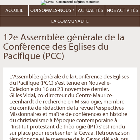
Aller
Outils
au
personnels
contenu.
ACCUEIL
QUI SOMMES-NOUS ?
ACTUALITÉS
NOS ACTIVITÉS
|
Aller
à
LA COMMUNAUTÉ
la
navigation
12e Assemblée générale de la
Conférence des Eglises du
Pacifique (PCC)
L’Assemblée générale de la Conférence des Eglises
du Pacifique (PCC) s’est tenue en Nouvelle-
Calédonie du 16 au 23 novembre dernier.
Gilles Vidal, co-directeur du Centre Maurice-
Leenhardt de recherche en Missiologie, membre
du comité de rédaction de la revue Perspectives
Missionnaires et maître de conférences en histoire
du christianisme à l’époque contemporaine à
l’Institut protestant de théologie (IPT) s’est rendu
sur place pour représenter la Cevaa. Retrouvez son
témoignage et le message de la Cevaa délivré lors