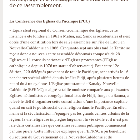
de ce rassemblement.
La Conférence des Eglises du Pacifique (PCC)
« Equivalent régional du Conseil œcuménique des Eglises, cette
instance a été fondée en 1961 à Malua, aux Samoas occidentales et s'est
dotée d’une constitution lors de sa 2e assemblée sur l’île de Lifou en
Nouvelle-Calédonie en 1966. Cinquante-sept ans plus tard, le Territoire
reçoit donc à nouveau cette assemblée désormais composée de 28
Eglises et 11 conseils nationaux d’Eglises protestantes (l’Eglise
catholique a depuis 1976 un statut d’observateur). Pour cette 12e
édition, 220 délégués provenant de tout le Pacifique, sont arrivés le 16
par charter spécial affrété depuis les îles Fidji, après plusieurs heures de
retard du à un cyclone. L’Eglise protestante de Kanaky-Nouvelle-
Calédonie (EPKNC), malgré sa taille modeste comparée aux puissantes
Eglises méthodistes et congrégationalistes de Fidji, Tonga ou Samoa, a
relevé le défi d’organiser cette consultation d’une importance capitale
quand on sait le poids social de la religion dans le Pacifique. En effet,
même si la sécularisation n’épargne pas les grands centres urbains de la
région, la vie religieuse imprègne largement la vie civile et il n’est pas
rare dans certaines îles que certaines réunions publiques commencent
par une prière. Cette influence explique que l’EPKNC a pu bénéficier
du soutien du Gouvernement de la Nouvelle-Calédonie et de