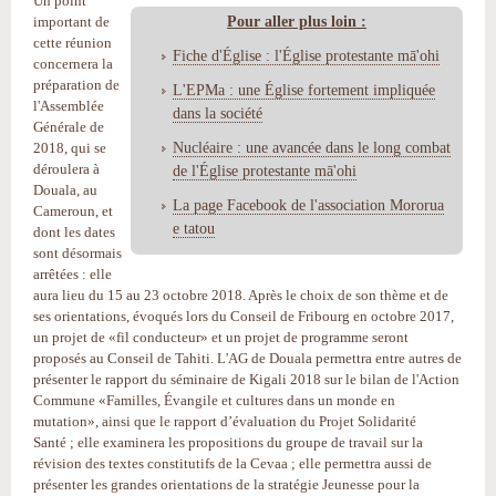
Un point
Pour aller plus loin :
important de
cette réunion
Fiche d'Église : l'Église protestante mā'ohi
concernera la
préparation de
L'EPMa : une Église fortement impliquée
l'Assemblée
dans la société
Générale de
Nucléaire : une avancée dans le long combat
2018, qui se
déroulera à
de l'Église protestante mā'ohi
Douala, au
La page Facebook de l'association Mororua
Cameroun, et
e tatou
dont les dates
sont désormais
arrêtées : elle
aura lieu du 15 au 23 octobre 2018. Après le choix de son thème et de
ses orientations, évoqués lors du Conseil de Fribourg en octobre 2017,
un projet de «fil conducteur» et un projet de programme seront
proposés au Conseil de Tahiti. L'AG de Douala permettra entre autres de
présenter le rapport du séminaire de Kigali 2018 sur le bilan de l'Action
Commune «Familles, Évangile et cultures dans un monde en
mutation», ainsi que le rapport d’évaluation du Projet Solidarité
Santé ; elle examinera les propositions du groupe de travail sur la
révision des textes constitutifs de la Cevaa ; elle permettra aussi de
présenter les grandes orientations de la stratégie Jeunesse pour la