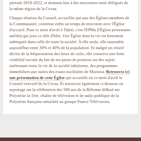
période 2018-2022, et donnera lieu à des rencontres entre délégués de
la même région de la Cevaa.
Chaque réunion du Conseil, accueillie par une des Églises membres de
la Communauté, constitue enfin un temps de rencontre avec l'Église
d'accueil. Pour ce mois d'avril à Tahiti, c'est l'EPMa (l'Église protestante
mā'ohi) qui joue ce rôle d'hôte. Une Église dont la vie est fortement
imbriquée dans celle de toute la société. À elle seule, elle rassemble
aujourd'hui entre 30% et 40% de la population. Et malgré un relatif
déclin de la fréquentation des lieux de culte, elle conserve une forte
visibilité sociale du fait de ses prises de position sur des sujets
intéressant toute la vie de la société tahitienne, des programmes
immobiliers aux suites des essais nucléaires de Mururoa.
Retrouvez ici
une présentation de cette Église
qui accueille en ce mois d'avril le
Conseil exécutif de la Cevaa. Et retrouvez également ci-dessous un
reportage sur la célébration des 500 ans de la Réforme diffusé sur
Polynésie la 1ère, chaîne de télévision et de radio publique de la
Polynésie française rattachée au groupe France Télévisions.
Actions
sur
le
document