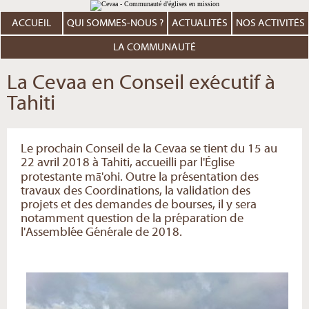
Aller
Outils
au
personnels
contenu.
ACCUEIL
QUI SOMMES-NOUS ?
ACTUALITÉS
NOS ACTIVITÉS
|
Aller
à
LA COMMUNAUTÉ
la
navigation
La Cevaa en Conseil exécutif à
Tahiti
Le prochain Conseil de la Cevaa se tient du 15 au
22 avril 2018 à Tahiti, accueilli par l'Église
protestante mā'ohi. Outre la présentation des
travaux des Coordinations, la validation des
projets et des demandes de bourses, il y sera
notamment question de la préparation de
l'Assemblée Générale de 2018.