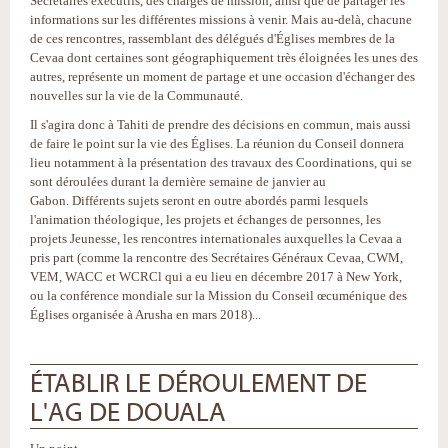
Secrétaires exécutifs, des chargés de mission, ainsi que de partager les
informations sur les différentes missions à venir. Mais au-delà, chacune
de ces rencontres, rassemblant des délégués d'Églises membres de la
Cevaa dont certaines sont géographiquement très éloignées les unes des
autres, représente un moment de partage et une occasion d'échanger des
nouvelles sur la vie de la Communauté.
Il s'agira donc à Tahiti de prendre des décisions en commun, mais aussi
de faire le point sur la vie des Églises. La réunion du Conseil donnera
lieu notamment à la présentation des travaux des Coordinations, qui se
sont déroulées durant la dernière semaine de janvier au
Gabon. Différents sujets seront en outre abordés parmi lesquels
l'animation théologique, les projets et échanges de personnes, les
projets Jeunesse, les rencontres internationales auxquelles la Cevaa a
pris part (comme la rencontre des Secrétaires Généraux Cevaa, CWM,
VEM, WACC et WCRCl qui a eu lieu en décembre 2017 à New York,
ou la conférence mondiale sur la Mission du Conseil œcuménique des
Églises organisée à Arusha en mars 2018)...
ÉTABLIR LE DÉROULEMENT DE
L'AG DE DOUALA