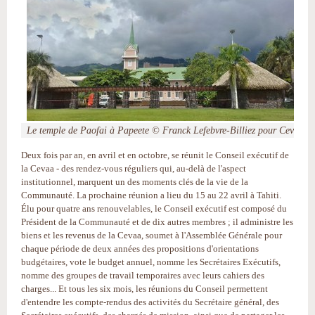
Le temple de Paofai à Papeete © Franck Lefebvre-Billiez pour Cevaa
Deux fois par an, en avril et en octobre, se réunit le Conseil exécutif de
la Cevaa - des rendez-vous réguliers qui, au-delà de l'aspect
institutionnel, marquent un des moments clés de la vie de la
Communauté. La prochaine réunion a lieu du 15 au 22 avril à Tahiti.
Élu pour quatre ans renouvelables, le Conseil exécutif est composé du
Président de la Communauté et de dix autres membres ; il administre les
biens et les revenus de la Cevaa, soumet à l'Assemblée Générale pour
chaque période de deux années des propositions d'orientations
budgétaires, vote le budget annuel, nomme les Secrétaires Exécutifs,
nomme des groupes de travail temporaires avec leurs cahiers des
charges... Et tous les six mois, les réunions du Conseil permettent
d'entendre les compte-rendus des activités du Secrétaire général, des