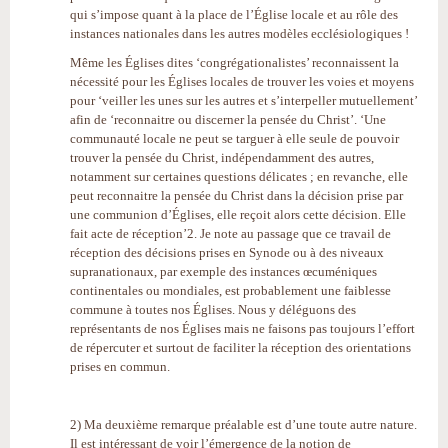
qui s’impose quant à la place de l’Église locale et au rôle des
instances nationales dans les autres modèles ecclésiologiques !
Même les Églises dites ‘congrégationalistes’ reconnaissent la
nécessité pour les Églises locales de trouver les voies et moyens
pour ‘veiller les unes sur les autres et s’interpeller mutuellement’
afin de ‘reconnaitre ou discerner la pensée du Christ’. ‘Une
communauté locale ne peut se targuer à elle seule de pouvoir
trouver la pensée du Christ, indépendamment des autres,
notamment sur certaines questions délicates ; en revanche, elle
peut reconnaitre la pensée du Christ dans la décision prise par
une communion d’Églises, elle reçoit alors cette décision. Elle
fait acte de réception’2. Je note au passage que ce travail de
réception des décisions prises en Synode ou à des niveaux
supranationaux, par exemple des instances œcuméniques
continentales ou mondiales, est probablement une faiblesse
commune à toutes nos Églises. Nous y déléguons des
représentants de nos Églises mais ne faisons pas toujours l’effort
de répercuter et surtout de faciliter la réception des orientations
prises en commun.
2) Ma deuxième remarque préalable est d’une toute autre nature.
Il est intéressant de voir l’émergence de la notion de