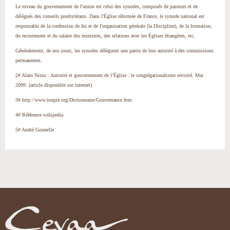
Le niveau du gouvernement de l'union est celui des synodes, composés de pasteurs et de
délégués des conseils presbytéraux. Dans l'Église réformée de France, le synode national est
responsable de la confession de foi et de l'organisation générale (la Discipline), de la formation,
du recrutement et du salaire des ministres, des relations avec les Églises étrangères, etc.
Généralement, de nos jours, les synodes délèguent une partie de leur autorité à des commissions
permanentes.
2# Alain Nisus : Autorité et gouvernement de l’Église : le congrégationalisme revisité. Mai
2009. (article disponible sur internet)
3# http://www.toupie.org/Dictionnaire/Gouvernance.htm
4# Référence wikipedia
5# André Gounelle
Actions
sur
le
document