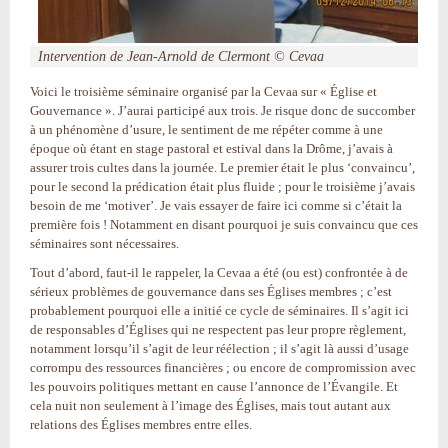
Intervention de Jean-Arnold de Clermont © Cevaa
Voici le troisième séminaire organisé par la Cevaa sur « Église et
Gouvernance ». J’aurai participé aux trois. Je risque donc de succomber
à un phénomène d’usure, le sentiment de me répéter comme à une
époque où étant en stage pastoral et estival dans la Drôme, j’avais à
assurer trois cultes dans la journée. Le premier était le plus ‘convaincu’,
pour le second la prédication était plus fluide ; pour le troisième j’avais
besoin de me ‘motiver’. Je vais essayer de faire ici comme si c’était la
première fois ! Notamment en disant pourquoi je suis convaincu que ces
séminaires sont nécessaires.
Tout d’abord, faut-il le rappeler, la Cevaa a été (ou est) confrontée à de
sérieux problèmes de gouvernance dans ses Églises membres ; c’est
probablement pourquoi elle a initié ce cycle de séminaires. Il s’agit ici
de responsables d’Églises qui ne respectent pas leur propre règlement,
notamment lorsqu’il s’agit de leur réélection ; il s’agit là aussi d’usage
corrompu des ressources financières ; ou encore de compromission avec
les pouvoirs politiques mettant en cause l’annonce de l’Évangile. Et
cela nuit non seulement à l’image des Églises, mais tout autant aux
relations des Églises membres entre elles.