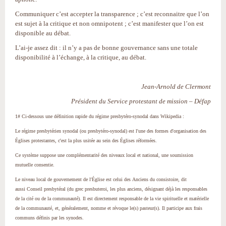
Communiquer c’est accepter la transparence ; c’est reconnaitre que l’on
est sujet à la critique et non omnipotent ; c’est manifester que l’on est
disponible au débat.
L’ai-je assez dit : il n’y a pas de bonne gouvernance sans une totale
disponibilité à l’échange, à la critique, au débat.
Jean-Arnold de Clermont
Président du Service protestant de mission – Défap
1# Ci-dessous une définition rapide du régime presbytéro-synodal dans Wikipedia :
Le régime presbytérien synodal (ou presbytéro-synodal) est l'une des formes d'organisation des
Églises protestantes, c'est la plus usitée au sein des Églises réformées.
Ce système suppose une complémentarité des niveaux local et national, une soumission
mutuelle consentie.
Le niveau local de gouvernement de l'Église est celui des Anciens du consistoire, dit
aussi Conseil presbytéral (du grec presbuteroi, les plus anciens, désignant déjà les responsables
de la cité ou de la communauté). Il est directement responsable de la vie spirituelle et matérielle
de la communauté, et, généralement, nomme et révoque le(s) pasteur(s). Il participe aux frais
communs définis par les synodes.