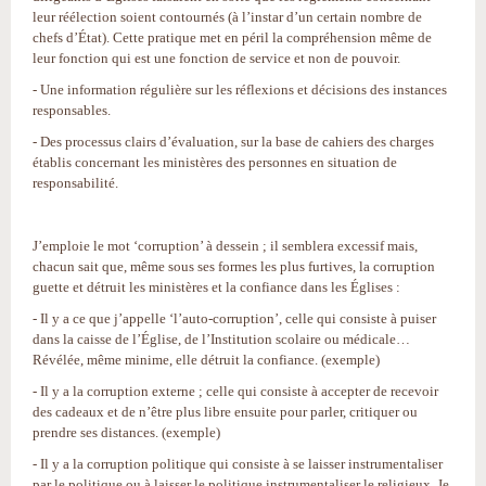
leur réélection soient contournés (à l’instar d’un certain nombre de
chefs d’État). Cette pratique met en péril la compréhension même de
leur fonction qui est une fonction de service et non de pouvoir.
- Une information régulière sur les réflexions et décisions des instances
responsables.
- Des processus clairs d’évaluation, sur la base de cahiers des charges
établis concernant les ministères des personnes en situation de
responsabilité.
J’emploie le mot ‘corruption’ à dessein ; il semblera excessif mais,
chacun sait que, même sous ses formes les plus furtives, la corruption
guette et détruit les ministères et la confiance dans les Églises :
- Il y a ce que j’appelle ‘l’auto-corruption’, celle qui consiste à puiser
dans la caisse de l’Église, de l’Institution scolaire ou médicale…
Révélée, même minime, elle détruit la confiance. (exemple)
- Il y a la corruption externe ; celle qui consiste à accepter de recevoir
des cadeaux et de n’être plus libre ensuite pour parler, critiquer ou
prendre ses distances. (exemple)
- Il y a la corruption politique qui consiste à se laisser instrumentaliser
par le politique ou à laisser le politique instrumentaliser le religieux. Je