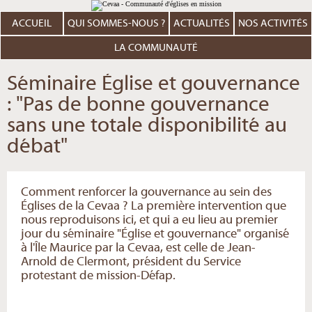
Aller
Outils
au
personnels
contenu.
ACCUEIL
QUI SOMMES-NOUS ?
ACTUALITÉS
NOS ACTIVITÉS
|
Aller
à
LA COMMUNAUTÉ
la
navigation
Séminaire Église et gouvernance
: "Pas de bonne gouvernance
sans une totale disponibilité au
débat"
Comment renforcer la gouvernance au sein des
Églises de la Cevaa ? La première intervention que
nous reproduisons ici, et qui a eu lieu au premier
jour du séminaire "Église et gouvernance" organisé
à l'Île Maurice par la Cevaa, est celle de Jean-
Arnold de Clermont, président du Service
protestant de mission-Défap.