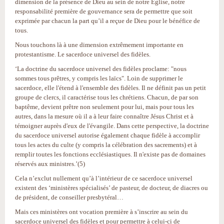
dimension de la présence de Dieu au sein de notre Église, notre
responsabilité première de gouvernance sera de permettre que soit
exprimée par chacun la part qu’il a reçue de Dieu pour le bénéfice de
tous.
Nous touchons là à une dimension extrêmement importante en
protestantisme. Le sacerdoce universel des fidèles.
‘La doctrine du sacerdoce universel des fidèles proclame: "nous
sommes tous prêtres, y compris les laïcs". Loin de supprimer le
sacerdoce, elle l'étend à l'ensemble des fidèles. Il ne définit pas un petit
groupe de clercs, il caractérise tous les chrétiens. Chacun, de par son
baptême, devient prêtre non seulement pour lui, mais pour tous les
autres, dans la mesure où il a à leur faire connaître Jésus Christ et à
témoigner auprès d'eux de l'évangile. Dans cette perspective, la doctrine
du sacerdoce universel autorise également chaque fidèle à accomplir
tous les actes du culte (y compris la célébration des sacrements) et à
remplir toutes les fonctions ecclésiastiques. Il n'existe pas de domaines
réservés aux ministres.’(5)
Cela n’exclut nullement qu’à l’intérieur de ce sacerdoce universel
existent des ‘ministères spécialisés’ de pasteur, de docteur, de diacres ou
de président, de conseiller presbytéral…
Mais ces ministères ont vocation première à s’inscrire au sein du
sacerdoce universel des fidèles et pour permettre à celui-ci de