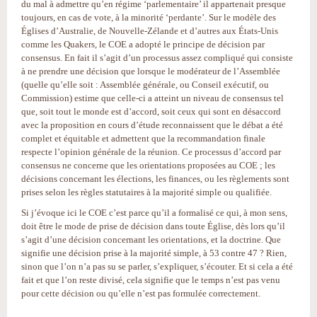
du mal à admettre qu’en régime ‘parlementaire’ il appartenait presque
toujours, en cas de vote, à la minorité ‘perdante’. Sur le modèle des
Églises d’Australie, de Nouvelle-Zélande et d’autres aux États-Unis
comme les Quakers, le COE a adopté le principe de décision par
consensus. En fait il s’agit d’un processus assez compliqué qui consiste
à ne prendre une décision que lorsque le modérateur de l’Assemblée
(quelle qu’elle soit : Assemblée générale, ou Conseil exécutif, ou
Commission) estime que celle-ci a atteint un niveau de consensus tel
que, soit tout le monde est d’accord, soit ceux qui sont en désaccord
avec la proposition en cours d’étude reconnaissent que le débat a été
complet et équitable et admettent que la recommandation finale
respecte l’opinion générale de la réunion. Ce processus d’accord par
consensus ne concerne que les orientations proposées au COE ; les
décisions concernant les élections, les finances, ou les règlements sont
prises selon les règles statutaires à la majorité simple ou qualifiée.
Si j’évoque ici le COE c’est parce qu’il a formalisé ce qui, à mon sens,
doit être le mode de prise de décision dans toute Église, dès lors qu’il
s’agit d’une décision concernant les orientations, et la doctrine. Que
signifie une décision prise à la majorité simple, à 53 contre 47 ? Rien,
sinon que l’on n’a pas su se parler, s’expliquer, s’écouter. Et si cela a été
fait et que l’on reste divisé, cela signifie que le temps n’est pas venu
pour cette décision ou qu’elle n’est pas formulée correctement.