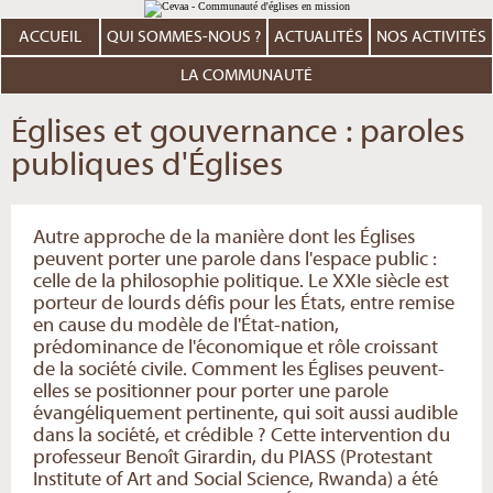
Aller
Outils
au
personnels
contenu.
ACCUEIL
QUI SOMMES-NOUS ?
ACTUALITÉS
NOS ACTIVITÉS
|
Aller
à
LA COMMUNAUTÉ
la
navigation
Églises et gouvernance : paroles
publiques d'Églises
Autre approche de la manière dont les Églises
peuvent porter une parole dans l'espace public :
celle de la philosophie politique. Le XXIe siècle est
porteur de lourds défis pour les États, entre remise
en cause du modèle de l'État-nation,
prédominance de l'économique et rôle croissant
de la société civile. Comment les Églises peuvent-
elles se positionner pour porter une parole
évangéliquement pertinente, qui soit aussi audible
dans la société, et crédible ? Cette intervention du
professeur Benoît Girardin, du PIASS (Protestant
Institute of Art and Social Science, Rwanda) a été