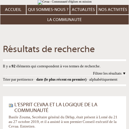
Aller
Outils
au
personnels
contenu.
ACCUEIL
QUI SOMMES-NOUS ?
ACTUALITÉS
NOS ACTIVITÉS
|
Aller
à
LA COMMUNAUTÉ
la
navigation
Résultats de recherche
Il y a
92
éléments qui correspondent à vos termes de recherche.
Filtrer les résultats
Trier par
pertinence
·
date (le plus récent en premier)
·
alphabétiquement
L'ESPRIT CEVAA ET LA LOGIQUE DE LA
COMMUNAUTÉ
Basile Zouma, Secrétaire général du Défap, était présent à Lomé du 21
au 27 octobre 2019, et il a assisté à son premier Conseil exécutif de la
Cevaa. Entretien.