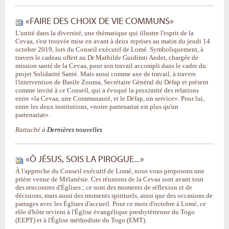
«FAIRE DES CHOIX DE VIE COMMUNS»
L'unité dans la diversité, une thématique qui illustre l'esprit de la
Cevaa, s'est trouvée mise en avant à deux reprises au matin du jeudi 14
octobre 2019, lors du Conseil exécutif de Lomé. Symboliquement, à
travers le cadeau offert au Dr Mathilde Guidimti Andet, chargée de
mission santé de la Cevaa, pour son travail accompli dans le cadre du
projet Solidarité Santé. Mais aussi comme axe de travail, à travers
l'intervention de Basile Zouma, Secrétaire Général du Défap et présent
comme invité à ce Conseil, qui a évoqué la proximité des relations
entre «la Cevaa, une Communauté, et le Défap, un service». Pour lui,
entre les deux institutions, «notre partenariat est plus qu'un
partenariat».
Rattaché à
Dernières nouvelles
«Ô JÉSUS, SOIS LA PIROGUE...»
À l'approche du Conseil exécutif de Lomé, nous vous proposons une
prière venue de Mélanésie. Ces réunions de la Cevaa sont avant tout
des rencontres d'Églises ; ce sont des moments de réflexion et de
décisions, mais aussi des moments spirituels, ainsi que des occasions de
partages avec les Églises d'accueil. Pour ce mois d'octobre à Lomé, ce
rôle d'hôte revient à l'Église évangélique presbytérienne du Togo
(EEPT) et à l'Église méthodiste du Togo (EMT).