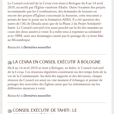
Le Conseil exécutif de la Cevaa s'est réuni à Bologne du 8 au 14 avril
2019, accueilli par l'Église vaudoise d'Italie. Outre l'examen des projets
recommandés par les Coordinations, des demandes de bourses ou
encore des projets d'Églises concernant la Jeunesse, cette rencontre a
permis de faire le point sur la formation AEBA. Il a été question des
suites de l'AG de Douala ainsi que de la Phase 2 du Projet Solidarité-
Santé. Le Conseil exécutif s'est aussi penché sur la fin des mandats au
cours des deux années à venir. Il a enfin tenu à exprimer sa solidarité
avec l'IPM, suite aux dommages causés par le passage du cyclone Idai
au Mozambique.
Rattaché à
Dernières nouvelles
LA CEVAA EN CONSEIL EXÉCUTIF À BOLOGNE
Du 8 au 14 avril 2019 se tient à Bologne, en Italie, le Conseil exécutif
de la Cevaa. Ces réunions régulières constituent un des temps forts de la
vie de la Communauté. Au-delà des rapports et des décisions, chaque
réunion du Conseil est aussi un vrai moment d’échanges et permet de
partager des nouvelles des Églises ainsi que les informations sur les
différentes missions à venir.
Rattaché à
Dernières nouvelles
CONSEIL EXÉCUTIF DE TAHITI : LE