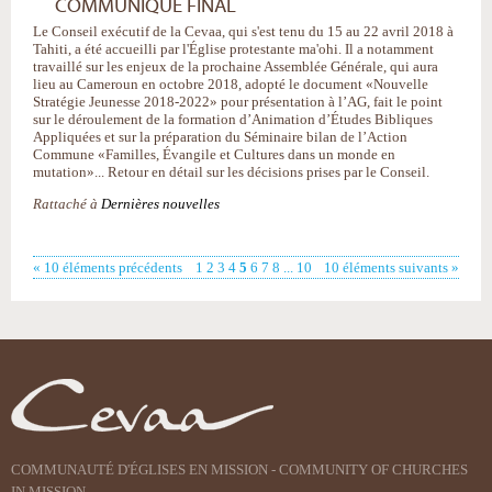
COMMUNIQUÉ FINAL
Le Conseil exécutif de la Cevaa, qui s'est tenu du 15 au 22 avril 2018 à
Tahiti, a été accueilli par l'Église protestante ma'ohi. Il a notamment
travaillé sur les enjeux de la prochaine Assemblée Générale, qui aura
lieu au Cameroun en octobre 2018, adopté le document «Nouvelle
Stratégie Jeunesse 2018-2022» pour présentation à l’AG, fait le point
sur le déroulement de la formation d’Animation d’Études Bibliques
Appliquées et sur la préparation du Séminaire bilan de l’Action
Commune «Familles, Évangile et Cultures dans un monde en
mutation»... Retour en détail sur les décisions prises par le Conseil.
Rattaché à
Dernières nouvelles
« 10 éléments précédents
1
2
3
4
5
6
7
8
...
10
10 éléments suivants »
COMMUNAUTÉ D'ÉGLISES EN MISSION - COMMUNITY OF CHURCHES
IN MISSION