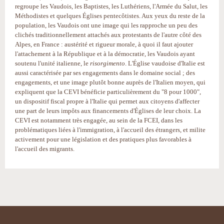
regroupe les Vaudois, les Baptistes, les Luthériens, l'Armée du Salut, les
Méthodistes et quelques Églises pentecôtistes. Aux yeux du reste de la
population, les Vaudois ont une image qui les rapproche un peu des
clichés traditionnellement attachés aux protestants de l'autre côté des
Alpes, en France : austérité et rigueur morale, à quoi il faut ajouter
l'attachement à la République et à la démocratie, les Vaudois ayant
soutenu l'unité italienne, le
risorgimento
. L'Église vaudoise d'Italie est
aussi caractérisée par ses engagements dans le domaine social ; des
engagements, et une image plutôt bonne auprès de l'Italien moyen, qui
expliquent que la CEVI bénéficie particulièrement du "8 pour 1000",
un dispositif fiscal propre à l'Italie qui permet aux citoyens d'affecter
une part de leurs impôts aux financements d'Églises de leur choix. La
CEVI est notamment très engagée, au sein de la FCEI, dans les
problématiques liées à l'immigration, à l'accueil des étrangers, et milite
activement pour une législation et des pratiques plus favorables à
l'accueil des migrants.
Actions
sur
le
document