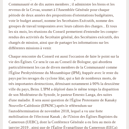
Communauté et de dix autres membres ; il administre les biens et les
revenus de la Cevaa, soumet à l'Assemblée Générale pour chaque
période de deux années des propositions d'orientations budgétaires,
vote le budget annuel, nomme les Secrétaires Exécutifs, nomme des
groupes de travail temporaires avec leurs cahiers des charges... Et tous
les six mois, les réunions du Conseil permettent d'entendre les compte-
rendus des activités du Secrétaire général, des Secrétaires exécutifs, des
chargés de mission, ainsi que de partager les informations sur les
différentes missions à venir.
Chaque rencontre du Conseil est aussi l'occasion de faire le point sur la
vie des Églises. Ce sera le cas au Conseil de Bologne, qui abordera
particulièrement les cas de divers membres de la Communauté comme
l'Église Presbytérienne du Mozambique (IPM), frappée avec le reste du
pays par les ravages du cyclone Idai, qui a fait de nombreux morts, de
très importantes destructions, détruisant notamment à 90% la deuxième
ville du pays, Beira. L'IPM a déploré dans le même temps la disparition
de son Modérateur du Synode, le pasteur Ernesto Langa, des suites
d'une maladie. Il sera aussi question de l'Église Protestante de Kanaky
Nouvelle-Calédonie (EPKNC) après le référendum sur
l'autodétermination de novembre 2018, lequel a vu une forte
mobilisation de l'électorat Kanak ; de l'Union des Églises Baptistes du
Cameroun (UEBC), dont la Conférence Générale a eu lieu au mois de
janvier 2019 ; ainsi que de l'Église Évangélique du Cameroun (EECa)