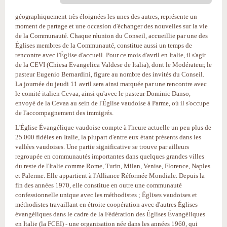
géographiquement très éloignées les unes des autres, représente un
moment de partage et une occasion d'échanger des nouvelles sur la vie
de la Communauté. Chaque réunion du Conseil, accueillie par une des
Églises membres de la Communauté, constitue aussi un temps de
rencontre avec l'Église d'accueil. Pour ce mois d'avril en Italie, il s'agit
de la CEVI (Chiesa Evangelica Valdese de Italia), dont le Modérateur, le
pasteur Eugenio Bernardini, figure au nombre des invités du Conseil.
La journée du jeudi 11 avril sera ainsi marquée par une rencontre avec
le comité italien Cevaa, ainsi qu'avec le pasteur Dominic Danso,
envoyé de la Cevaa au sein de l'Église vaudoise à Parme, où il s'occupe
de l'accompagnement des immigrés.
L'Église Évangélique vaudoise compte à l'heure actuelle un peu plus de
25.000 fidèles en Italie, la plupart d'entre eux étant présents dans les
vallées vaudoises. Une partie significative se trouve par ailleurs
regroupée en communautés importantes dans quelques grandes villes
du reste de l'Italie comme Rome, Turin, Milan, Venise, Florence, Naples
et Palerme. Elle appartient à l'Alliance Réformée Mondiale. Depuis la
fin des années 1970, elle constitue en outre une communauté
confessionnelle unique avec les méthodistes ; Églises vaudoises et
méthodistes travaillant en étroite coopération avec d'autres Églises
évangéliques dans le cadre de la Fédération des Églises Évangéliques
en Italie (la FCEI) - une organisation née dans les années 1960, qui