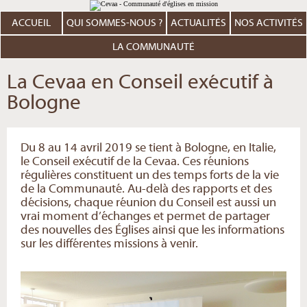
Aller
Outils
au
personnels
contenu.
ACCUEIL
QUI SOMMES-NOUS ?
ACTUALITÉS
NOS ACTIVITÉS
|
Aller
à
LA COMMUNAUTÉ
la
navigation
La Cevaa en Conseil exécutif à
Bologne
Du 8 au 14 avril 2019 se tient à Bologne, en Italie,
le Conseil exécutif de la Cevaa. Ces réunions
régulières constituent un des temps forts de la vie
de la Communauté. Au-delà des rapports et des
décisions, chaque réunion du Conseil est aussi un
vrai moment d’échanges et permet de partager
des nouvelles des Églises ainsi que les informations
sur les différentes missions à venir.