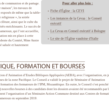
Pour aller plus loin :
s de communion et de partage.
e maison", les travaux de
Fiche d'Église : la CEVI
ts exposés de même que la table-
 religieuse », la soirée
Les instances de la Cevaa : le Conseil
 clôture, ainsi que le culte du
exécutif
très enrichissants. Le succès de
La Cevaa en Conseil exécutif à Bologne
Cameroun, qui l’ont accueillie,
ation mis en place à cette
Le site de l'Église vaudoise d'Italie
ésidente du Comité, Mme Annie
é saluée et hautement
IQUE, FORMATION ET BOURSES
mation d’Animation d’Etudes Bibliques Appliquées (AEBA), avec l’organisation, en j
ses de la zone Pacifique. Le Conseil a validé le projet de Séminaire d’Animation
 formation des formateurs de l’IPM, Mozambique. En outre, le Conseil s’est penché
9) nouvelles bourses à des candidats dont les dossiers avaient été recommandés par l
ment l’organisation d’un Séminaire Action Commune destiné aux Centres de format
Cameroun en septembre 2019.