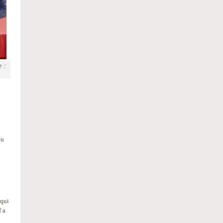
e :
ou
 qui
f a