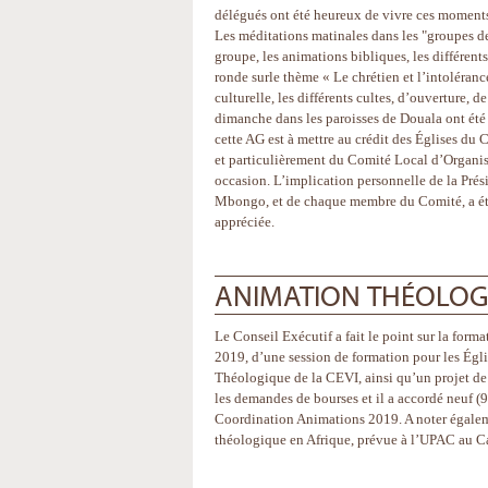
délégués ont été heureux de vivre ces moment
Les méditations matinales dans les "groupes d
groupe, les animations bibliques, les différen
ronde surle thème « Le chrétien et l’intolérance
culturelle, les différents cultes, d’ouverture, de
dimanche dans les paroisses de Douala ont été 
cette AG est à mettre au crédit des Églises du 
et particulièrement du Comité Local d’Organis
occasion. L’implication personnelle de la Pr
Mbongo, et de chaque membre du Comité, a ét
appréciée.
ANIMATION THÉOLOG
Le Conseil Exécutif a fait le point sur la for
2019, d’une session de formation pour les Égli
Théologique de la CEVI, ainsi qu’un projet de
les demandes de bourses et il a accordé neuf (
Coordination Animations 2019. A noter égale
théologique en Afrique, prévue à l’UPAC au 