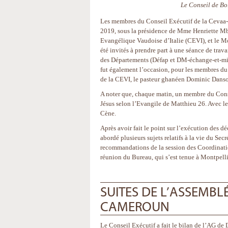
Le Conseil de Bo
Les membres du Conseil Exécutif de la Cevaa-
2019, sous la présidence de Mme Henriette Mba
Evangélique Vaudoise d’Italie (CEVI), et le M
été invités à prendre part à une séance de tra
des Départements (Défap et DM-échange-et-miss
fut également l’occasion, pour les membres du 
de la CEVI, le pasteur ghanéen Dominic Danso
A noter que, chaque matin, un membre du Conse
Jésus selon l’Evangile de Matthieu 26. Avec le
Cène.
Après avoir fait le point sur l’exécution des 
abordé plusieurs sujets relatifs à la vie du Se
recommandations de la session des Coordination
réunion du Bureau, qui s’est tenue à Montpellie
SUITES DE L’ASSEMBL
CAMEROUN
Le Conseil Exécutif a fait le bilan de l’AG de