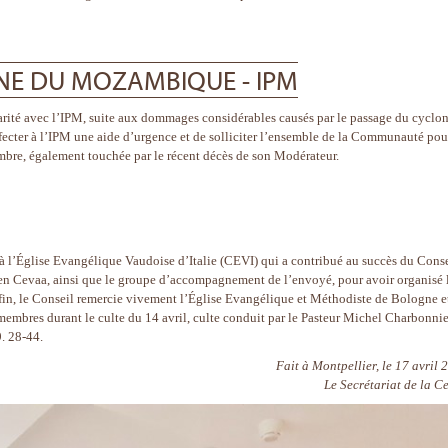
NNE DU MOZAMBIQUE - IPM
darité avec l’IPM, suite aux dommages considérables causés par le passage du cyclo
ecter à l’IPM une aide d’urgence et de solliciter l’ensemble de la Communauté pou
membre, également touchée par le récent décès de son Modérateur.
à l’Église Evangélique Vaudoise d’Italie (CEVI) qui a contribué au succès du Conse
en Cevaa, ainsi que le groupe d’accompagnement de l’envoyé, pour avoir organisé 
fin, le Conseil remercie vivement l’Église Evangélique et Méthodiste de Bologne et
 membres durant le culte du 14 avril, culte conduit par le Pasteur Michel Charbonnie
9. 28-44.
Fait à Montpellier, le 17 avril 
Le Secrétariat de la C