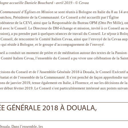
logne accueille Daniele Bouchard - avril 2019 - © Cevaa
Communauté d’Églises en Mission
se sont réunis à Bologne en Italie du 8 au 14 avr
tchou, Présidente de la Communauté. Ce Conseil a été accueilli par l’Église
odérateur de la CEVI, ainsi que la Responsable du Bureau OPM (Otto Per Mille), on
vail avec le Conseil. Le Directeur de DM-échange et mission, invité à ce Conseil au 
ion), a pu prendre part à quelques séances de travail du Conseil. Le séjour à Bol
Conseil, de rencontrer le Comité Italien Cevaa, ainsi que l’envoyé de la Cevaa aup
 qui réside à Bologne, et le groupe d’accompagnement de l’envoyé.
il a conduit un moment de prière et de méditation autour des textes de la Passion
 Comité Italien Cevaa, l’ensemble du Conseil a pu vivre une célébration de la Sain
décisions du Conseil et de l’Assemblée Générale 2018 à Douala, le Conseil Exécutif a
crétariat et de l’ensemble de la Communauté. Il s’est penché de façon approfondie sur
s de janvier 2019, tenue également en Italie, à Florence, et sur les décisions de la
r début février 2019. Le Conseil s’est particulièrement intéressé aux points suivant
ÉE GÉNÉRALE 2018 À DOUALA,
 Douala. Dans l’ensemble, les