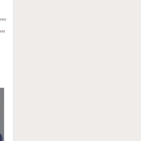
ions
ent