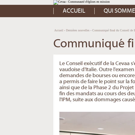
Aller
Outils
au
personnels
contenu.
ACCUEIL
QUI SOMME
|
Aller
à
la
navigation
Accueil
›
Dernières nouvelles
›
Communiqué final du Conseil de 
Communiqué fin
Le Conseil exécutif de la Cevaa s'
vaudoise d'Italie. Outre l'exame
demandes de bourses ou encore de
a permis de faire le point sur la 
ainsi que de la Phase 2 du Projet 
fin des mandats au cours des deux
l'IPM, suite aux dommages causé