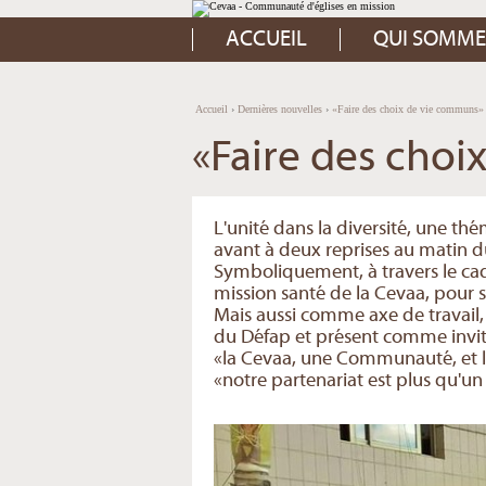
Aller
Outils
au
personnels
contenu.
ACCUEIL
QUI SOMME
|
Aller
à
la
navigation
Accueil
›
Dernières nouvelles
›
«Faire des choix de vie communs»
«Faire des cho
L'unité dans la diversité, une thé
avant à deux reprises au matin d
Symboliquement, à travers le ca
mission santé de la Cevaa, pour s
Mais aussi comme axe de travail, 
du Défap et présent comme invité
«la Cevaa, une Communauté, et le 
«notre partenariat est plus qu'un