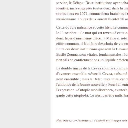
service, le Défap». Deux institutions ayant cha
identité, mais engagées toutes deux dans la m
toutes deux en 1971, comme deux branches d
missionnaire. Toutes deux auront bientôt 50 a
Cette double naissance et cette histoire commu
le 11 octobre : «le mot qui est revenu à cette
deux faces d'une même pièce...» Même si, a-t-il
effort commun, il faut faire des choix de vie 
Entre ces deux institutions que sont la Cevaa 
Basile Zouma, sont vitales, fondamentales ; lo
rien s'ils ne contiennent pas un liquide préci
La double image de la Cevaa comme communaut
d'avancer ensemble. «Avec la Cevaa, a résumé Ba
nord ensemble ; mais le Défap reste utile, car 
l'annonce de la bonne nouvelle.» Pour lui, entre
l'expression «d'utopie mobilisatrice», avancée
garde cette utopie-là. Ce n'est pas être naïfs, h
Retrouvez ci-dessous un résumé en images des