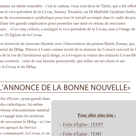
ormant un même ensemble : c'est le cadeau, venu tout droit de Tahiti, qui a été offer
ar le vice-président de la Cevaa, Stanley Tetuahiti, au Dr Mathilde Guidimti Andet
me de reconnaissance symbolique pour tout le travail accompli dans le cadre du pro
e d'une très grande implication pour permettre une mise en réseau de structures
ys... «Ces cinq colliers, a souligné le vice-président de la Cevaa, sont à l'image de
es 35 Églises de la Cevaa.
'est retrouvée de nouveau illustrée avec l'intervention du pasteur Basile Zouma, qui,
énéral du Défap. Présent à Lomé comme invité de la réunion du Conseil exécutif de 
s de la vie de l'institution qu'il dirige, et à évoquer sa vision des relations Cevaa-Dé
n contexte : celui de son histoire personnelle, qui influe sur ses choix et ses
e la Cevaa et du Défap.
T L'ANNONCE DE LA BONNE NOUVELLE»
ôte d'Ivoire, ayant grandi dans
 des catholiques, lui-même
e «forme d'œcuménisme familial
Pour aller plus loin :
ès engagé dans les relations
de rencontrer le Défap - et c'est
Fiche d'Église : l'EEPT
miers aperçus du Service
une communauté, la Cevaa, et un
Fiche d'Église : l'EMT