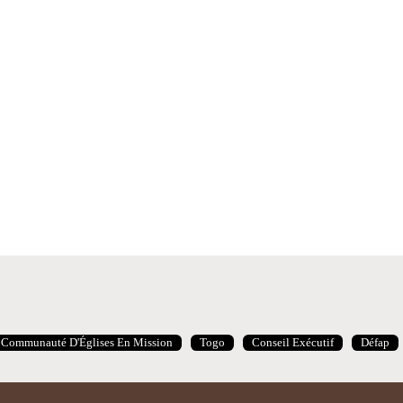
Communauté D'Églises En Mission
Togo
Conseil Exécutif
Défap