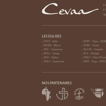
C
CS
Te
LES EGLISES
CEVI - Italie
EEPT - Togo
EERF
EEAM - Maroc
EERV - Suisse
EEC - Cameroun
ELCTG - Gambie
EECo - Congo
ELS - Sénégal
EEG - Gabon
EMCI - Côte d’Ivoi
EELC - Cameroun
EMT - Togo
EPCG
NOS PARTENAIRES