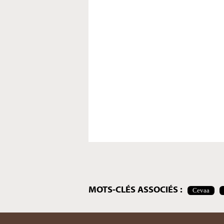
Actions
sur
le
document
MOTS-CLÉS ASSOCIÉS :
Cevaa