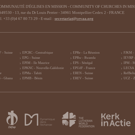
OMMUNAUTÉ D'ÉGLISES EN MISSION - COMMUNITY OF CHURCHES IN MIS
49530 - 13, rue du Dr Louis Perrier - 34961 Montpellier Cedex 2 - FRANCE
l. +33 (0)4 67 80 73 29 - E-mail :
secretariat@cevaa.org
 - Suisse
EPCRC - Centrafrique
EPRe - La Réunion
FJKM -
EPG - Suisse
EPRw - Rwanda
IEVRP -
EPIM - Ile Maurice
EPS - Sénégal
IPM - 
EPKNC - Nouvelle-Calédonie
EPUdF - France
LECSA 
re
EPMa - Tahiti
EREN - Suisse
RefBeJu
 - Ghana
EPMB - Bénin
EREV - Suisse
UCZ - 