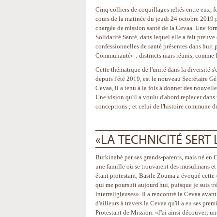
Cinq colliers de coquillages reliés entre eux, f
cours de la matinée du jeudi 24 octobre 2019 p
chargée de mission santé de la Cevaa. Une for
Solidarité Santé, dans lequel elle a fait preuv
confessionnelles de santé présentes dans huit pa
Communauté» : distincts mais réunis, comme l
Cette thématique de l'unité dans la diversité s
depuis l'été 2019, est le nouveau Secrétaire G
Cevaa, il a tenu à la fois à donner des nouvelle
Une vision qu'il a voulu d'abord replacer dans u
conceptions ; et celui de l'histoire commune d
«LA TECHNICITÉ SER
Burkinabè par ses grands-parents, mais né en C
une famille où se trouvaient des musulmans et
étant protestant, Basile Zouma a évoqué cett
qui me poursuit aujourd'hui, puisque je suis tr
interreligieuses». Il a rencontré la Cevaa avant 
d'ailleurs à travers la Cevaa qu'il a eu ses pre
Protestant de Mission. «J'ai ainsi découvert 