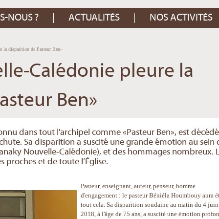
S-NOUS ?
ACTUALITÉS
NOS ACTIVITÉS
e la disparition de Pasteur Ben»
lle-Calédonie pleure la
Pasteur Ben»
nnu dans tout l'archipel comme «Pasteur Ben», est décédé
chute. Sa disparition a suscité une grande émotion au sein 
e Kanaky Nouvelle-Calédonie), et des hommages nombreux. 
s proches et de toute l’Église.
Pasteur, enseignant, auteur, penseur, homme
d'engagement : le pasteur Béniéla Houmbouy aura é
tout cela. Sa disparition soudaine au matin du 4 juin
2018, à l'âge de 75 ans, a suscité une émotion profo