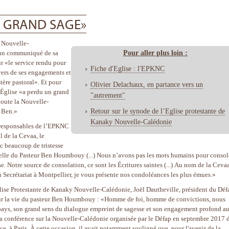
N GRAND SAGE»
y Nouvelle-
Pour aller plus loin :
 un communiqué de sa
 «le service rendu pour
Fiche d'Eglise : l'EPKNC
avers de ses engagements et
ère pastoral». Et pour
Olivier Delachaux, en partance vers un
'Église «a perdu un grand
"autrement"
toute la Nouvelle-
Retour sur le synode de l’Eglise protestante de
r Ben.»
Kanaky Nouvelle-Calédonie
 responsables de l’EPKNC
 de la Cevaa, le
ec beaucoup de tristesse
elle du Pasteur Ben Houmbouy (...) Nous n’avons pas les mots humains pour consol
e. Notre source de consolation, ce sont les Écritures saintes (...) Au nom de la Ceva
on Secrétariat à Montpellier, je vous présente nos condoléances les plus émues.»
lise Protestante de Kanaky Nouvelle-Calédonie, Joël Dautheville, président du Déf
nt sur la vie du pasteur Ben Houmbouy : «Homme de foi, homme de convictions, nous
pays, son grand sens du dialogue empreint de sagesse et son engagement profond a
de la conférence sur la Nouvelle-Calédonie organisée par le Défap en septembre 2017 
ce, à Paris. À cette occasion, il avait notamment souligné que, pour l'avenir de la