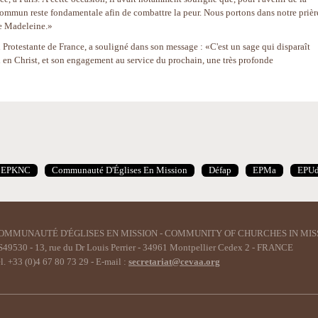
commun reste fondamentale afin de combattre la peur. Nous portons dans notre prièr
se Madeleine.»
 Protestante de France, a souligné dans son message : «C'est un sage qui disparaît
i en Christ, et son engagement au service du prochain, une très profonde
EPKNC
Communauté D'Églises En Mission
Défap
EPMa
EPU
OMMUNAUTÉ D'ÉGLISES EN MISSION - COMMUNITY OF CHURCHES IN MIS
49530 - 13, rue du Dr Louis Perrier - 34961 Montpellier Cedex 2 - FRANCE
l. +33 (0)4 67 80 73 29 - E-mail :
secretariat@cevaa.org