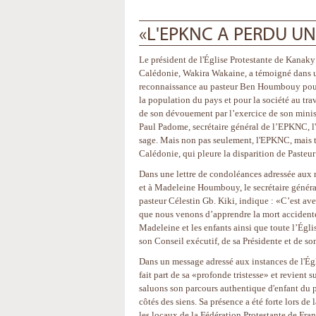
«L'EPKNC A PERDU U
Le président de l'Église Protestante de Kanak
Calédonie, Wakira Wakaine, a témoigné dans
reconnaissance au pasteur Ben Houmbouy pour
la population du pays et pour la société au tr
de son dévouement par l’exercice de son minist
Paul Padome, secrétaire général de l’EPKNC, l
sage. Mais non pas seulement, l'EPKNC, mais 
Calédonie, qui pleure la disparition de Pasteu
Dans une lettre de condoléances adressée aux
et à Madeleine Houmbouy, le secrétaire général
pasteur Célestin Gb. Kiki, indique : «C’est av
que nous venons d’apprendre la mort accident
Madeleine et les enfants ainsi que toute l’Églis
son Conseil exécutif, de sa Présidente et de s
Dans un message adressé aux instances de l'Ég
fait part de sa «profonde tristesse» et revie
saluons son parcours authentique d'enfant du 
côtés des siens. Sa présence a été forte lors 
les locaux de la Fédération Protestante de Fran