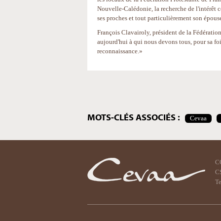
Nouvelle-Calédonie, la recherche de l'intérêt 
ses proches et tout particulièrement son épou
François Clavairoly, président de la Fédération
aujourd'hui à qui nous devons tous, pour sa fo
reconnaissance.»
Actions
sur
le
document
MOTS-CLÉS ASSOCIÉS :
Cevaa
C
CS
Te