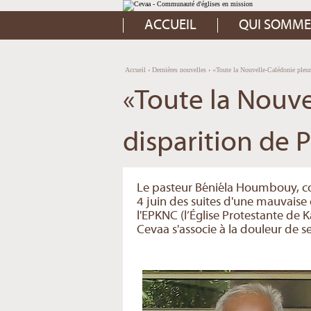
Aller
Outils
au
personnels
contenu.
ACCUEIL
QUI SOMME
|
Aller
à
la
navigation
Accueil
›
Dernières nouvelles
›
«Toute la Nouvelle-Calédonie pleur
«Toute la Nouve
disparition de 
Le pasteur Béniéla Houmbouy, co
4 juin des suites d'une mauvaise 
l'EPKNC (l’Église Protestante d
Cevaa s'associe à la douleur de se