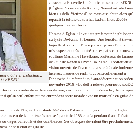
à travers la Nouvelle-Calédonie, au sein de l'EPKNC
(l’Église Protestante de Kanaky Nouvelle-Calédonie
bien au-delà. Victime d'une mauvaise chute alors qu'
réparait la toiture de son habitation, il est décédé
quelques heures plus tard.
Homme d’Église, il avait été professeur de philosop
au lycée Do-Kamo à Nouméa. Une fonction à travers
laquelle il «servait d'exemple aux jeunes Kanak, il é
très respecté et très admiré par ses pairs et par tous», 
souligné Marianne Hnyeikone, professeur de Langue
de Culture Kanak au lycée Do-Kamo. Il portait aussi
vision ouverte de l'avenir de la société calédonienne
face aux risques de repli, tout particulièrement à
ueil d'Olivier Delachaux,
l'approche du référendum d'autodétermination prévu
ie © EPKNC
novembre 2018. «Le défi à relever pour notre société
portes sans craindre de se démunir de rien, c'est de donner pour s'enrichir, de pratique
t ainsi qu'un seul enfant puisse entrer dans notre monde avec un matricule en guise d
 auprès de l’Église Protestante Mā'ohi en Polynésie française (ancienne Église
été pasteur de la paroisse française à partir de 1983 et cela pendant 6 ans. Il était
s ouvrages collectifs et des conférences. Ses obsèques devraient être prochainement
ëhë dont il était originaire.