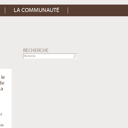
LA COMMUNAUTÉ
RECHERCHE
 le
de
La
té
nde