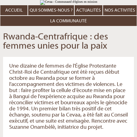
Aller
Outils
au
personnels
contenu.
ACCUEIL
QUI SOMMES-NOUS ?
ACTUALITÉS
NOS ACTIVITÉS
|
Aller
à
LA COMMUNAUTÉ
la
navigation
Rwanda-Centrafrique : des
femmes unies pour la paix
Une dizaine de femmes de l'Église Protestante
Christ-Roi de Centrafrique ont été reçues début
octobre au Rwanda pour se former à
l'accompagnement des victimes de violences. Le
but : faire profiter la cellule d'écoute mise en place
à Bangui de l'expérience acquise au Rwanda pour
réconcilier victimes et bourreaux après le génocide
de 1994. Un premier bilan très positif de cet
échange, soutenu par la Cevaa, a été fait au Conseil
exécutif, et une suite est envisagée. Rencontre avec
Suzanne Onambélé, initiatrice du projet.