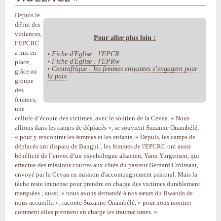
Depuis le
début des
violences,
Pour aller plus loin :
l’EPCRC
a mis en
•
Fiche d'Eglise : l'EPCR
•
Fiche d'Eglise : l'EPRw
place,
•
Centrafrique : les femmes croyantes s’engagent pour
grâce au
la paix
groupe
des
femmes,
une
cellule d’écoute des victimes, avec le soutien de la Cevaa. « Nous
allions dans les camps de déplacés », se souvient Suzanne Onambélé,
« pour y rencontrer les femmes et les enfants. » Depuis, les camps de
déplacés ont disparu de Bangui ; les femmes de l'EPCRC ont aussi
bénéficié de l’envoi d’un psychologue alsacien, Yann Yurgensen, qui
effectue des missions courtes aux côtés du pasteur Bernard Croissant,
envoyé par la Cevaa en mission d'accompagnement pastoral. Mais la
tâche reste immense pour prendre en charge des victimes durablement
marquées ; aussi, « nous avons demandé à nos sœurs du Rwanda de
nous accueillir », raconte Suzanne Onambélé, « pour nous montrer
comment elles prennent en charge les traumatismes. »