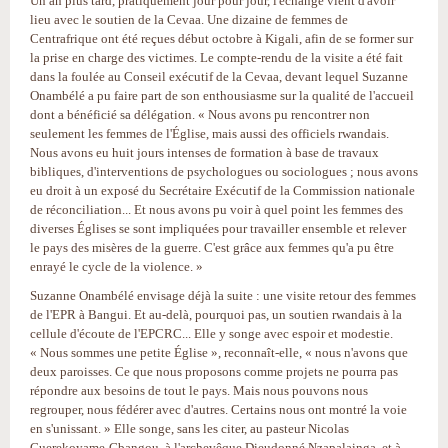
Un an plus tard, pratiquement jour pour jour, l'échange vient d'avoir
lieu avec le soutien de la Cevaa. Une dizaine de femmes de
Centrafrique ont été reçues début octobre à Kigali, afin de se former sur
la prise en charge des victimes. Le compte-rendu de la visite a été fait
dans la foulée au Conseil exécutif de la Cevaa, devant lequel Suzanne
Onambélé a pu faire part de son enthousiasme sur la qualité de l'accueil
dont a bénéficié sa délégation. « Nous avons pu rencontrer non
seulement les femmes de l'Église, mais aussi des officiels rwandais.
Nous avons eu huit jours intenses de formation à base de travaux
bibliques, d'interventions de psychologues ou sociologues ; nous avons
eu droit à un exposé du Secrétaire Exécutif de la Commission nationale
de réconciliation... Et nous avons pu voir à quel point les femmes des
diverses Églises se sont impliquées pour travailler ensemble et relever
le pays des misères de la guerre. C'est grâce aux femmes qu'a pu être
enrayé le cycle de la violence. »
Suzanne Onambélé envisage déjà la suite : une visite retour des femmes
de l'EPR à Bangui. Et au-delà, pourquoi pas, un soutien rwandais à la
cellule d'écoute de l'EPCRC... Elle y songe avec espoir et modestie.
« Nous sommes une petite Église », reconnaît-elle, « nous n'avons que
deux paroisses. Ce que nous proposons comme projets ne pourra pas
répondre aux besoins de tout le pays. Mais nous pouvons nous
regrouper, nous fédérer avec d'autres. Certains nous ont montré la voie
en s'unissant. » Elle songe, sans les citer, au pasteur Nicolas
Guerekoyame-Gbangou, à l'archevêque Dieudonné Nzapalainga, et à