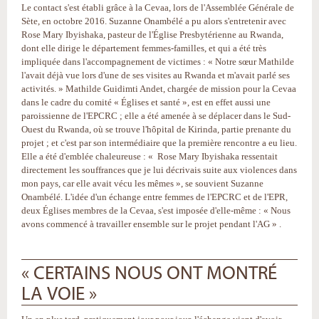
Le contact s'est établi grâce à la Cevaa, lors de l'Assemblée Générale de
Sète, en octobre 2016. Suzanne Onambélé a pu alors s'entretenir avec
Rose Mary Ibyishaka, pasteur de l'Église Presbytérienne au Rwanda,
dont elle dirige le département femmes-familles, et qui a été très
impliquée dans l'accompagnement de victimes : « Notre sœur Mathilde
l'avait déjà vue lors d'une de ses visites au Rwanda et m'avait parlé ses
activités. » Mathilde Guidimti Andet, chargée de mission pour la Cevaa
dans le cadre du comité « Églises et santé », est en effet aussi une
paroissienne de l'EPCRC ; elle a été amenée à se déplacer dans le Sud-
Ouest du Rwanda, où se trouve l'hôpital de Kirinda, partie prenante du
projet ; et c'est par son intermédiaire que la première rencontre a eu lieu.
Elle a été d'emblée chaleureuse : « Rose Mary Ibyishaka ressentait
directement les souffrances que je lui décrivais suite aux violences dans
mon pays, car elle avait vécu les mêmes », se souvient Suzanne
Onambélé. L'idée d'un échange entre femmes de l'EPCRC et de l'EPR,
deux Églises membres de la Cevaa, s'est imposée d'elle-même : « Nous
avons commencé à travailler ensemble sur le projet pendant l'AG » .
« CERTAINS NOUS ONT MONTRÉ
LA VOIE »