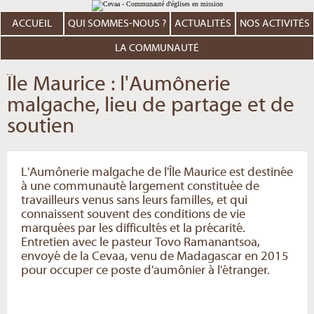
Aller
Outils
au
personnels
contenu.
ACCUEIL
QUI SOMMES-NOUS ?
ACTUALITÉS
NOS ACTIVITÉS
|
Aller
à
LA COMMUNAUTÉ
la
navigation
Île Maurice : l'Aumônerie
malgache, lieu de partage et de
soutien
L'Aumônerie malgache de l'Île Maurice est destinée
à une communauté largement constituée de
travailleurs venus sans leurs familles, et qui
connaissent souvent des conditions de vie
marquées par les difficultés et la précarité.
Entretien avec le pasteur Tovo Ramanantsoa,
envoyé de la Cevaa, venu de Madagascar en 2015
pour occuper ce poste d'aumônier à l'étranger.