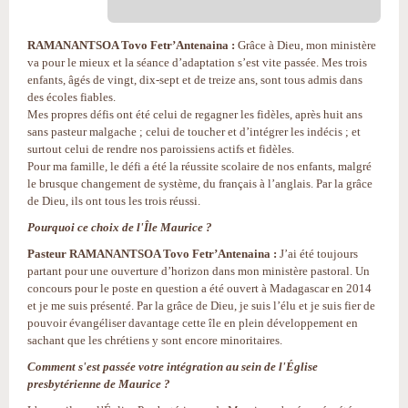
RAMANANTSOA Tovo Fetr’Antenaina :
Grâce à Dieu, mon ministère
va pour le mieux et la séance d’adaptation s’est vite passée. Mes trois
enfants, âgés de vingt, dix-sept et de treize ans, sont tous admis dans
des écoles fiables.
Mes propres défis ont été celui de regagner les fidèles, après huit ans
sans pasteur malgache ; celui de toucher et d’intégrer les indécis ; et
surtout celui de rendre nos paroissiens actifs et fidèles.
Pour ma famille, le défi a été la réussite scolaire de nos enfants, malgré
le brusque changement de système, du français à l’anglais. Par la grâce
de Dieu, ils ont tous les trois réussi.
Pourquoi ce choix de l'Île Maurice ?
Pasteur RAMANANTSOA Tovo Fetr’Antenaina :
J’ai été toujours
partant pour une ouverture d’horizon dans mon ministère pastoral. Un
concours pour le poste en question a été ouvert à Madagascar en 2014
et je me suis présenté. Par la grâce de Dieu, je suis l’élu et je suis fier de
pouvoir évangéliser davantage cette île en plein développement en
sachant que les chrétiens y sont encore minoritaires.
Comment s'est passée votre intégration au sein de l'Église
presbytérienne de Maurice ?