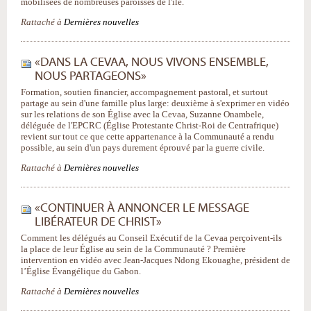
mobilisées de nombreuses paroisses de l'île.
Rattaché à
Dernières nouvelles
«DANS LA CEVAA, NOUS VIVONS ENSEMBLE,
NOUS PARTAGEONS»
Formation, soutien financier, accompagnement pastoral, et surtout
partage au sein d'une famille plus large: deuxième à s'exprimer en vidéo
sur les relations de son Église avec la Cevaa, Suzanne Onambele,
déléguée de l'EPCRC (Église Protestante Christ-Roi de Centrafrique)
revient sur tout ce que cette appartenance à la Communauté a rendu
possible, au sein d'un pays durement éprouvé par la guerre civile.
Rattaché à
Dernières nouvelles
«CONTINUER À ANNONCER LE MESSAGE
LIBÉRATEUR DE CHRIST»
Comment les délégués au Conseil Exécutif de la Cevaa perçoivent-ils
la place de leur Église au sein de la Communauté ? Première
intervention en vidéo avec Jean-Jacques Ndong Ekouaghe, président de
l’Église Évangélique du Gabon.
Rattaché à
Dernières nouvelles