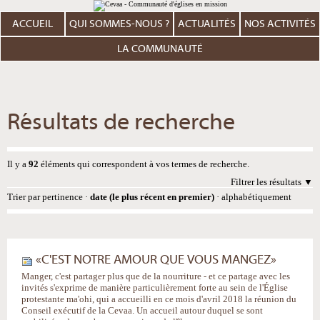
Aller
Outils
au
personnels
contenu.
ACCUEIL
QUI SOMMES-NOUS ?
ACTUALITÉS
NOS ACTIVITÉS
|
Aller
à
LA COMMUNAUTÉ
la
navigation
Résultats de recherche
Il y a
92
éléments qui correspondent à vos termes de recherche.
Filtrer les résultats
Trier par
pertinence
·
date (le plus récent en premier)
·
alphabétiquement
«C'EST NOTRE AMOUR QUE VOUS MANGEZ»
Manger, c'est partager plus que de la nourriture - et ce partage avec les
invités s'exprime de manière particulièrement forte au sein de l'Église
protestante ma'ohi, qui a accueilli en ce mois d'avril 2018 la réunion du
Conseil exécutif de la Cevaa. Un accueil autour duquel se sont