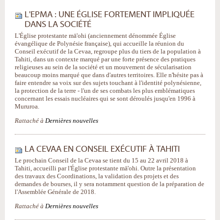
L'EPMA : UNE ÉGLISE FORTEMENT IMPLIQUÉE
DANS LA SOCIÉTÉ
L'Église protestante mā'ohi (anciennement dénommée Église
évangélique de Polynésie française), qui accueille la réunion du
Conseil exécutif de la Cevaa, regroupe plus du tiers de la population à
Tahiti, dans un contexte marqué par une forte présence des pratiques
religieuses au sein de la société et un mouvement de sécularisation
beaucoup moins marqué que dans d'autres territoires. Elle n'hésite pas à
faire entendre sa voix sur des sujets touchant à l'identité polynésienne,
la protection de la terre - l'un de ses combats les plus emblématiques
concernant les essais nucléaires qui se sont déroulés jusqu'en 1996 à
Mururoa.
Rattaché à
Dernières nouvelles
LA CEVAA EN CONSEIL EXÉCUTIF À TAHITI
Le prochain Conseil de la Cevaa se tient du 15 au 22 avril 2018 à
Tahiti, accueilli par l'Église protestante mā'ohi. Outre la présentation
des travaux des Coordinations, la validation des projets et des
demandes de bourses, il y sera notamment question de la préparation de
l'Assemblée Générale de 2018.
Rattaché à
Dernières nouvelles