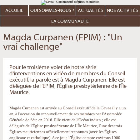
Aller
Outils
au
personnels
contenu.
ACCUEIL
QUI SOMMES-NOUS ?
ACTUALITÉS
NOS ACTIVITÉS
|
Aller
à
LA COMMUNAUTÉ
la
navigation
Magda Curpanen (EPIM) : "Un
vrai challenge"
Pour le troisième volet de notre série
d'interventions en vidéo de membres du Conseil
exécutif, la parole est à Magda Curpanen. Elle est
déléguée de l'EPIM, l'Église presbytérienne de l’Île
Maurice.
Magda Curpanen est arrivée au Conseil exécutif de la Cevaa il y a un
an, à l'occasion du renouvellement de ses membres par l'Assemblée
Générale de Sète en 2016. Elle vient de l'Océan indien ; elle est
déléguée de l'Église presbytérienne de l’Île Maurice, l'une des trois
Églises mauriciennes officiellement reconnues (avec les Églises
anglicane et catholique). A ce jour, l’Église compte environs 1000