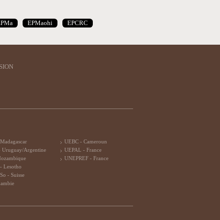
EPMa
EPMaohi
EPCRC
SION
 Madagascar
UEBC - Cameroun
 Uruguay/Argentine
UEPAL - France
Mozambique
UNEPREF - France
- Lesotho
So - Suisse
Zambie