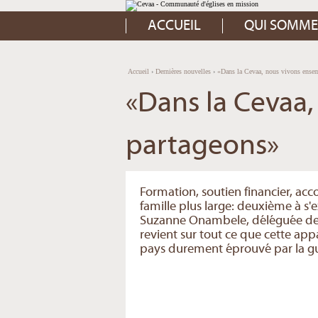
Aller
Outils
au
personnels
contenu.
ACCUEIL
QUI SOMME
|
Aller
à
la
navigation
Accueil
›
Dernières nouvelles
›
«Dans la Cevaa, nous vivons ensem
«Dans la Cevaa
partageons»
Formation, soutien financier, ac
famille plus large: deuxième à s'e
Suzanne Onambele, déléguée de l'
revient sur tout ce que cette ap
pays durement éprouvé par la gue