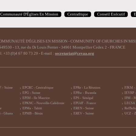
Communauté D'Églises En Mission
Centrafrique
Conseil Exécutif
OMMUNAUTÉ D'ÉGLISES EN MISSION - COMMUNITY OF CHURCHES IN MIS
49530 - 13, rue du Dr Louis Perrier - 34961 Montpellier Cedex 2 - FRANCE
l. +33 (0)4 67 80 73 29 - E-mail :
secretariat@cevaa.org
 - Suisse
EPCRC - Centrafrique
EPRe - La Réunion
FJKM -
EPG - Suisse
EPRw - Rwanda
IEVRP -
EPIM - Ile Maurice
EPS - Sénégal
IPM - 
EPKNC - Nouvelle-Calédonie
EPUdF - France
LECSA 
re
EPMa - Tahiti
EREN - Suisse
RefBeJu
 - Ghana
EPMB - Bénin
EREV - Suisse
UCZ - 