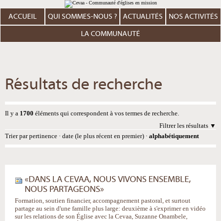
Aller
Outils
au
personnels
contenu.
ACCUEIL
QUI SOMMES-NOUS ?
ACTUALITÉS
NOS ACTIVITÉS
|
Aller
à
LA COMMUNAUTÉ
la
navigation
Résultats de recherche
Il y a
1700
éléments qui correspondent à vos termes de recherche.
Filtrer les résultats
Trier par
pertinence
·
date (le plus récent en premier)
·
alphabétiquement
«DANS LA CEVAA, NOUS VIVONS ENSEMBLE,
NOUS PARTAGEONS»
Formation, soutien financier, accompagnement pastoral, et surtout
partage au sein d'une famille plus large: deuxième à s'exprimer en vidéo
sur les relations de son Église avec la Cevaa, Suzanne Onambele,