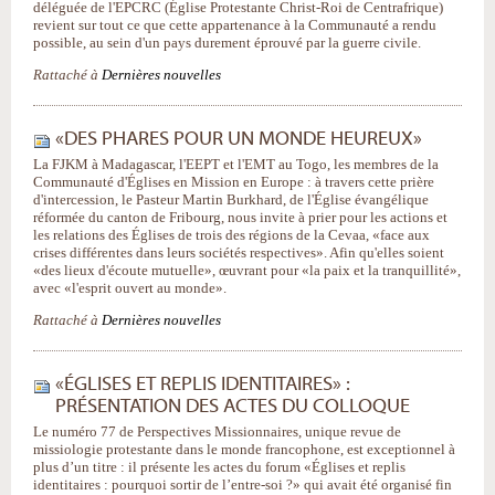
déléguée de l'EPCRC (Église Protestante Christ-Roi de Centrafrique)
revient sur tout ce que cette appartenance à la Communauté a rendu
possible, au sein d'un pays durement éprouvé par la guerre civile.
Rattaché à
Dernières nouvelles
«DES PHARES POUR UN MONDE HEUREUX»
La FJKM à Madagascar, l'EEPT et l'EMT au Togo, les membres de la
Communauté d'Églises en Mission en Europe : à travers cette prière
d'intercession, le Pasteur Martin Burkhard, de l'Église évangélique
réformée du canton de Fribourg, nous invite à prier pour les actions et
les relations des Églises de trois des régions de la Cevaa, «face aux
crises différentes dans leurs sociétés respectives». Afin qu'elles soient
«des lieux d'écoute mutuelle», œuvrant pour «la paix et la tranquillité»,
avec «l'esprit ouvert au monde».
Rattaché à
Dernières nouvelles
«ÉGLISES ET REPLIS IDENTITAIRES» :
PRÉSENTATION DES ACTES DU COLLOQUE
Le numéro 77 de Perspectives Missionnaires, unique revue de
missiologie protestante dans le monde francophone, est exceptionnel à
plus d’un titre : il présente les actes du forum «Églises et replis
identitaires : pourquoi sortir de l’entre-soi ?» qui avait été organisé fin