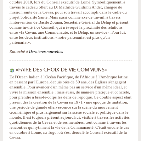
octobre 2019, lors du Conseil exécutif de Lomé. Symboliquement, à
travers le cadeau offert au Dr Mathilde Guidimti Andet, chargée de
mission santé de la Cevaa, pour son travail accompli dans le cadre du
projet Solidarité Santé. Mais aussi comme axe de travail, à travers
l'intervention de Basile Zouma, Secrétaire Général du Défap et présent
comme invité à ce Conseil, qui a évoqué la proximité des relations
entre «la Cevaa, une Communauté, et le Défap, un service». Pour lui,
entre les deux institutions, «notre partenariat est plus qu'un
partenariat».
Rattaché à
Dernières nouvelles
«FAIRE DES CHOIX DE VIE COMMUNS»
De l'Océan Indien à l'Océan Pacifique, de l'Afrique à l'Amérique latine
en passant par l'Europe, depuis près de 50 ans, des Églises s'engagent
ensemble. Pour avancer d'un même pas au service d'un même idéal, et
vivre la mission ensemble ; mais aussi, de manière pratique et concrète,
pour prendre à bras-le-corps les défis de l'époque. Ce double aspect était
présent dès la création de la Cevaa en 1971 - une époque de mutation,
une période de grande effervescence sur la scène du mouvement
œcuménique et plus largement sur la scène sociale et politique dans le
monde. Il est toujours présent aujourd'hui, visible à travers les activités
quotidiennes de la Cevaa et de ses membres, tout comme à travers les
rencontres qui rythment la vie de la Communauté. C'était encore le cas
en octobre à Lomé, au Togo, où s'est déroulé le Conseil exécutif de la
Cevaa.