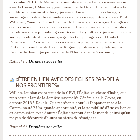
novembre 2018 à la Maison du protestantisme, à Paris, en association
avec la Cevaa, DM-échange et mission et le Défap. Une rencontre à la
qualité unanimement saluée, qui avait donné lieu à des éclairages
sociologiques des plus stimulants comme ceux apportés par Jean-Paul
Willaime, Yannick Fer ou Frédéric de Coninck, des aperçus des Églises
et des communautés en recomposition dans une société devenue plus
mobile avec Joseph Kabongo ou Bernard Coyault, des questionnements
sur la possibilité d’un témoignage chrétien partagé avec Élisabeth
Parmentier… Pour vous inciter à en savoir plus, nous vous livrons ici
l’article de synthèse de Frédéric Rognon, professeur de philosophie à la
Faculté de théologie protestante de l’Université de Strasbourg.
Rattaché à
Dernières nouvelles
«ÊTRE EN LIEN AVEC DES ÉGLISES PAR-DELÀ
NOS FRONTIÈRES»
William Jourdan est pasteur de la CEVI, l'Église vaudoise d'Italie, qu'il
représentait lors de la dernière Assemblée Générale de la Cevaa, en
octobre 2018 à Douala. Que représente pour lui l'appartenance à la
Communauté ? Une grande opportunité, et la possibilité d'être en lien et
en communion avec d'autres Églises partout dans le monde ; ainsi qu'un
moyen de découvrir d'autres manières de témoigner...
Rattaché à
Dernières nouvelles