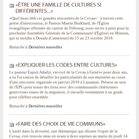
«ÊTRE UNE FAMILLE DE CULTURES SI
DIFFÉRENTES...»
«Quel beau défi ces grandes rencontres de la Cevaa» : à travers cette
prière d'intercession, le Pasteur Martin Burkhard, de l'Église
évangélique réformée du canton de Fribourg, nous invite à prier pour la
prochaine Assemblée Générale de la Communauté d'Églises en Mission,
qui se tiendra à Douala (Cameroun) du 15 au 23 octobre 2018.
Rattaché à
Dernières nouvelles
«EXPLIQUER LES CODES ENTRE CULTURES»
Le pasteur Espoir Adadzi, envoyé de la Cevaa à Genève pour deux ans,
a eu l'occasion de détailler les particularités de son ministère au cours
d'une rencontre organisée en janvier 2019 à Lausanne. Présent au sein
de l'EPG pour nouer des liens avec des communautés chrétiennes
genevoises issues de la migration, il travaille notamment à un guide
pour célébrer ensemble.
Rattaché à
Dernières nouvelles
«FAIRE DES CHOIX DE VIE COMMUNS»
L'unité dans la diversité, une thématique qui illustre l'esprit de la
Cevaa, s'est trouvée mise en avant à deux reprises au matin du jeudi 14