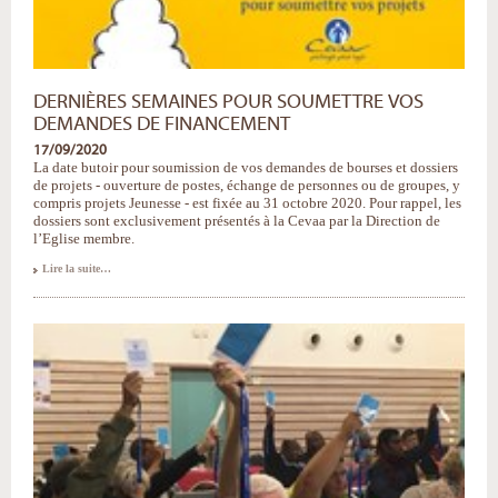
DERNIÈRES SEMAINES POUR SOUMETTRE VOS
DEMANDES DE FINANCEMENT
17/09/2020
La date butoir pour soumission de vos demandes de bourses et dossiers
de projets - ouverture de postes, échange de personnes ou de groupes, y
compris projets Jeunesse - est fixée au 31 octobre 2020. Pour rappel, les
dossiers sont exclusivement présentés à la Cevaa par la Direction de
l’Eglise membre.
Dernières
Lire la suite…
semaines
pour
soumettre
vos
demandes
de
financement
-