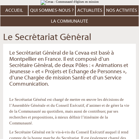
Aller
Outils
au
personnels
contenu.
ACCUEIL
QUI SOMMES-NOUS ?
ACTUALITÉS
NOS ACTIVITÉS
|
Aller
à
LA COMMUNAUTÉ
la
navigation
Le Secrétariat Général
Le Secrétariat Général de la Cevaa est basé à
Montpellier en France. Il est composé d’un
Secrétaire Général, de deux Pôles : « Animations et
Jeunesse » et « Projets et Echange de Personnes »,
d’une Chargée de mission Santé et d’un Service
Communication.
Le Secrétariat Général est chargé de mettre en œuvre les décisions de
l’Assemblée Générale et du Conseil Exécutif, d’animer et de gérer la vie
de la Communauté au quotidien, mais aussi de contribuer, par ses
recherches et propositions, à mieux définir l’itinéraire de la
Communauté.
Le Secrétaire Général est le vis-à-vis du Conseil Exécutif auquel il rend
compte de la bonne marche du Secrétariat. Il est également chargé des