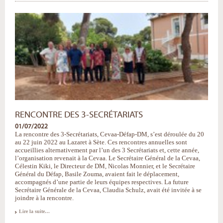
RENCONTRE DES 3-SECRÉTARIATS
01/07/2022
La rencontre des 3-Secrétariats, Cevaa-Défap-DM, s’est déroulée du 20
au 22 juin 2022 au Lazaret à Sète. Ces rencontres annuelles sont
accueillies alternativement par l’un des 3 Secrétariats et, cette année,
l’organisation revenait à la Cevaa. Le Secrétaire Général de la Cevaa,
Célestin Kiki, le Directeur de DM, Nicolas Monnier, et le Secrétaire
Général du Défap, Basile Zouma, avaient fait le déplacement,
accompagnés d’une partie de leurs équipes respectives. La future
Secrétaire Générale de la Cevaa, Claudia Schulz, avait été invitée à se
joindre à la rencontre.
Rencontre
Lire la suite…
des
3-