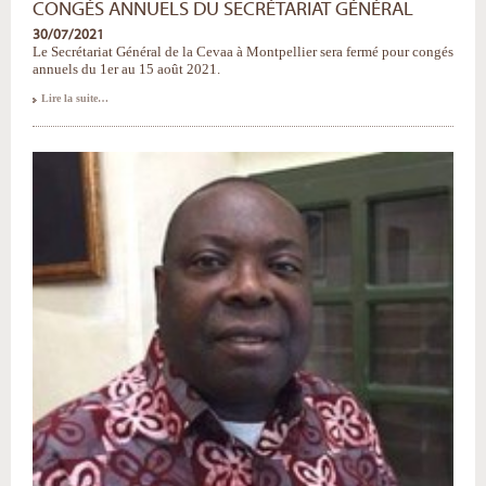
CONGÉS ANNUELS DU SECRÉTARIAT GÉNÉRAL
30/07/2021
Le Secrétariat Général de la Cevaa à Montpellier sera fermé pour congés
annuels du 1er au 15 août 2021.
Congés
Lire la suite…
annuels
du
Secrétariat
Général
-