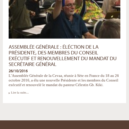
ASSEMBLÉE GÉNÉRALE : ÉLÉCTION DE LA
PRÉSIDENTE, DES MEMBRES DU CONSEIL
EXÉCUTIF ET RENOUVELLEMENT DU MANDAT DU
SECRÉTAIRE GÉNÉRAL
26/10/2016
L’Assemblée Générale de la Cevaa, réunie à Sète en France du 18 au 26
octobre 2016, a élu une nouvelle Présidente et les membres du Conseil
exécutif et renouvelé le mandat du pasteur Célestin Gb. Kiki.
Assemblée
Lire la suite…
Générale
:
éléction
de
la
Présidente,
des
membres
du
Conseil
exécutif