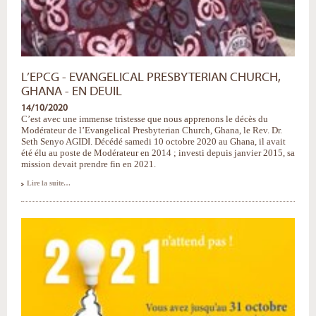
L’EPCG - EVANGELICAL PRESBYTERIAN CHURCH,
GHANA - EN DEUIL
14/10/2020
C’est avec une immense tristesse que nous apprenons le décès du
Modérateur de l’Evangelical Presbyterian Church, Ghana, le Rev. Dr.
Seth Senyo AGIDI. Décédé samedi 10 octobre 2020 au Ghana, il avait
été élu au poste de Modérateur en 2014 ; investi depuis janvier 2015, sa
mission devait prendre fin en 2021.
L’EPCG
Lire la suite…
-
Evangelical
Presbyterian
Church,
Ghana
-
en
deuil
-