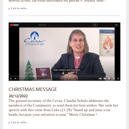
relevez la tête, car votre délivrance est proche ». Joyeux Noël !
Message
Lire la suite…
à
l'occasion
de
Noël
-
CHRISTMAS MESSAGE
20/12/2022
The general secretary of the Cevaa, Claudia Schulz addresses the
members of the Community to send them her best wishes. She ends her
speech with this verse from Luke (21.28) "Stand up and raise your
heads, because your salvation is near.” Merry Christmas !
Christmas
Lire la suite…
message
-