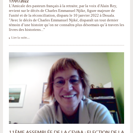
17/01/2022
L'Amicale des pasteurs français à la retraite, par la voix d'Alain Rey,
revient sur le décès de Charles Emmanuel Njike, figure majeure de
l'unité et de la réconciliation, disparu le 10 janvier 2022 à Douala.
"Avec le décès de Charles Emmanuel Njiké, disparaît un tout dernier
témoin d’une histoire qu’on ne connaîtra plus désormais qu’à travers les
livres des historiens..."
Témoignage
Lire la suite…
suite
au
décès
de
Charles
Emmanuel
Njike
-
11ÈME ASSEMBLÉE DE LA CEVAA : ELECTION DE LA