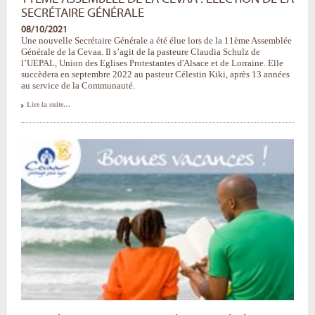
SECRÉTAIRE GÉNÉRALE
08/10/2021
Une nouvelle Secrétaire Générale a été élue lors de la 11ème Assemblée
Générale de la Cevaa. Il s’agit de la pasteure Claudia Schulz de
l’UEPAL, Union des Eglises Protestantes d'Alsace et de Lorraine. Elle
succèdera en septembre 2022 au pasteur Célestin Kiki, après 13 années
au service de la Communauté.
11ème
Lire la suite…
Assemblée
de
la
Cevaa
:
Election
de
la
Secrétaire
Générale
-