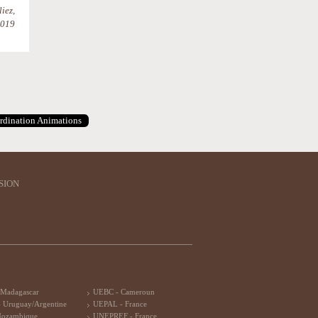
iez,
2019
rdination Animations
SION
 Madagascar
UEBC - Cameroun
 Uruguay/Argentine
UEPAL - France
Mozambique
UNEPREF - France