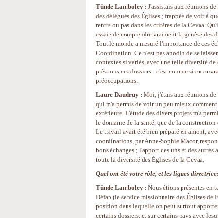
Tünde Lamboley :
J'assistais aux réunions de
des délégués des Églises ; frappée de voir à quel
rentre ou pas dans les critères de la Cevaa. Qu
essaie de comprendre vraiment la genèse des dos
Tout le monde a mesuré l'importance de ces éch
Coordination. Ce n'est pas anodin de se laisser 
contextes si variés, avec une telle diversité de
près tous ces dossiers : c'est comme si on ouvra
préoccupations.
Laure Daudruy :
Moi, j'étais aux réunions de
qui m'a permis de voir un peu mieux comment la
extérieure. L'étude des divers projets m'a perm
le domaine de la santé, que de la construction 
Le travail avait été bien préparé en amont, ave
coordinations, par Anne-Sophie Macor, responsa
bons échanges ; l'apport des uns et des autres a
toute la diversité des Églises de la Cevaa.
Quel ont été votre rôle, et les lignes directrice
Tünde Lamboley :
Nous étions présentes en t
Défap (le service missionnaire des Églises de F
position dans laquelle on peut surtout apport
certains dossiers, et sur certains pays avec le