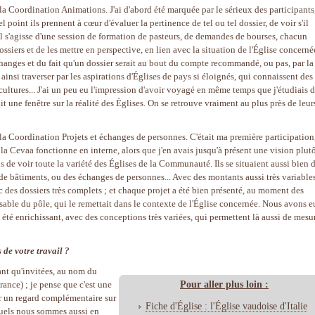
 la Coordination Animations. J'ai d'abord été marquée par le sérieux des participants
 point ils prennent à cœur d'évaluer la pertinence de tel ou tel dossier, de voir s'il
'il s'agisse d'une session de formation de pasteurs, de demandes de bourses, chacun
siers et de les mettre en perspective, en lien avec la situation de l'Église concerné
anges et du fait qu'un dossier serait au bout du compte recommandé, ou pas, par la
ainsi traverser par les aspirations d'Églises de pays si éloignés, qui connaissent des
 cultures... J'ai un peu eu l'impression d'avoir voyagé en même temps que j'étudiais 
it une fenêtre sur la réalité des Églises. On se retrouve vraiment au plus près de leur
 la Coordination Projets et échanges de personnes. C'était ma première participation
 Cevaa fonctionne en interne, alors que j'en avais jusqu'à présent une vision plut
is de voir toute la variété des Églises de la Communauté. Ils se situaient aussi bien 
de bâtiments, ou des échanges de personnes... Avec des montants aussi très variables
c des dossiers très complets ; et chaque projet a été bien présenté, au moment des
ble du pôle, qui le remettait dans le contexte de l'Église concernée. Nous avons e
 été enrichissant, avec des conceptions très variées, qui permettent là aussi de mesu
s de votre travail ?
ant qu'invitées, au nom du
Pour aller plus loin :
rance) ; je pense que c'est une
er un regard complémentaire sur
Fiche d'Église : l'Église vaudoise d'Italie
squels nous sommes aussi en