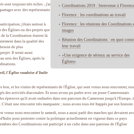
s sont toujours très riches ; j'ai
Coordinations 2019 : bienvenue à Florenc
 partager avec des représentants
Florence : les coordinations au travail
Florence : les réunions des Coordinations 
ticipation, j'étais surtout à
r des Églises ou des projets que
images
 de la Coordination étaient là
Réunion des Coordinations : en quoi consi
sairement dans la qualité des
leur travail
 besoin de plus
ojet. Il serait aussi
«Une exigence de sérieux au service des
au sein des Églises, après la
Églises»
rdinations.
eil, l'Église vaudoise d'Italie
rès bon, et les visites de représentants de l'Église, qui sont venus nous rencontrer, no
és des activités diaconales. Et nous avons pu parler avec un jeune Camerounais
s les épreuves qu'il avait endurées dans son parcours du Cameroun jusqu'à l'Europe, 
.. C'était une rencontre très marquante ; nous avons tous été frappés par son histoire.
st venue nous rencontrer le samedi, nous a aussi parlé des marches qui devaient av
d'Italie pour protester contre la politique actuellement en vigueur dans ce pays
membres des Coordinations ont participé à un culte dans une paroisse de l'Église