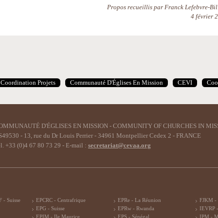
Propos recueillis par Franck Lefebvre-Bill
4 février 
Coordination Projets
Communauté D'Églises En Mission
CEVI
Coo
OMMUNAUTÉ D'ÉGLISES EN MISSION - COMMUNITY OF CHURCHES IN MIS
49530 - 13, rue du Dr Louis Perrier - 34961 Montpellier Cedex 2 - FRANCE
l. +33 (0)4 67 80 73 29 - E-mail :
secretariat@cevaa.org
 - Suisse
EPCRC - Centrafrique
EPRe - La Réunion
FJKM -
EPG - Suisse
EPRw - Rwanda
IEVRP -
EPIM - Ile Maurice
EPS - Sénégal
IPM - 