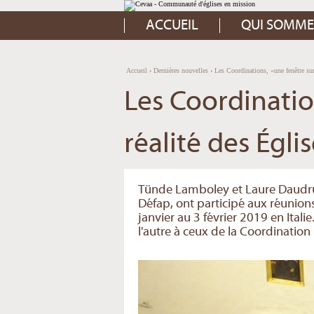
Aller
Outils
au
personnels
contenu.
ACCUEIL
QUI SOMME
|
Aller
à
la
navigation
Accueil
›
Dernières nouvelles
›
Les Coordinations, «une fenêtre sur 
Les Coordinatio
réalité des Égli
Tünde Lamboley et Laure Daudruy
Défap, ont participé aux réunion
janvier au 3 février 2019 en Itali
l'autre à ceux de la Coordination