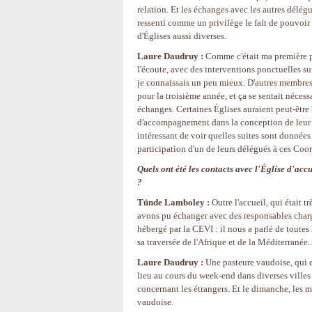
relation. Et les échanges avec les autres délégué
ressenti comme un privilège le fait de pouvoir
d'Églises aussi diverses.
Laure Daudruy :
Comme c'était ma première par
l'écoute, avec des interventions ponctuelles su
je connaissais un peu mieux. D'autres membres
pour la troisième année, et ça se sentait néces
échanges. Certaines Églises auraient peut-être
d'accompagnement dans la conception de leur pr
intéressant de voir quelles suites sont données 
participation d'un de leurs délégués à ces Coo
Quels ont été les contacts avec l'Église d'accu
?
Tünde Lamboley :
Outre l'accueil, qui était t
avons pu échanger avec des responsables charg
hébergé par la CEVI : il nous a parlé de toute
sa traversée de l'Afrique et de la Méditerranée.
Laure Daudruy :
Une pasteure vaudoise, qui e
lieu au cours du week-end dans diverses villes 
concernant les étrangers. Et le dimanche, les 
vaudoise.