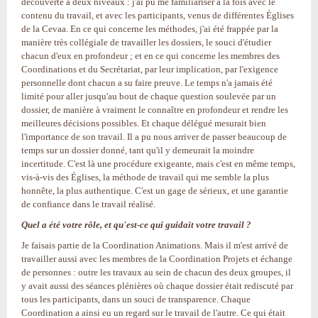
découverte à deux niveaux : j'ai pu me familiariser à la fois avec le
contenu du travail, et avec les participants, venus de différentes Églises
de la Cevaa. En ce qui concerne les méthodes, j'ai été frappée par la
manière très collégiale de travailler les dossiers, le souci d'étudier
chacun d'eux en profondeur ; et en ce qui concerne les membres des
Coordinations et du Secrétariat, par leur implication, par l'exigence
personnelle dont chacun a su faire preuve. Le temps n'a jamais été
limité pour aller jusqu'au bout de chaque question soulevée par un
dossier, de manière à vraiment le connaître en profondeur et rendre les
meilleures décisions possibles. Et chaque délégué mesurait bien
l'importance de son travail. Il a pu nous arriver de passer beaucoup de
temps sur un dossier donné, tant qu'il y demeurait la moindre
incertitude. C'est là une procédure exigeante, mais c'est en même temps,
vis-à-vis des Églises, la méthode de travail qui me semble la plus
honnête, la plus authentique. C'est un gage de sérieux, et une garantie
de confiance dans le travail réalisé.
Quel a été votre rôle, et qu'est-ce qui guidait votre travail ?
Je faisais partie de la Coordination Animations. Mais il m'est arrivé de
travailler aussi avec les membres de la Coordination Projets et échange
de personnes : outre les travaux au sein de chacun des deux groupes, il
y avait aussi des séances plénières où chaque dossier était rediscuté par
tous les participants, dans un souci de transparence. Chaque
Coordination a ainsi eu un regard sur le travail de l'autre. Ce qui était