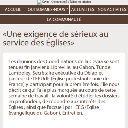
Aller
Outils
au
personnels
contenu.
ACCUEIL
QUI SOMMES-NOUS ?
ACTUALITÉS
NOS ACTIVITÉS
|
Aller
à
LA COMMUNAUTÉ
la
navigation
«Une exigence de sérieux au
service des Églises»
Les réunions des Coordinations de la Cevaa se sont
tenues fin janvier à Libreville, au Gabon. Tünde
Lamboley, Secrétaire exécutive du Défap et
pasteur de l'EPUdF (Église protestante unie de
France) y participait pour la première fois. Elle nous
décrit ce qui l'a le plus marquée au cours de cette
semaine de travail : la volonté d'étudier les dossiers
en profondeur, de répondre aux intérêts des
Églises ; ainsi que l'accueil par l'EEG (Église
évangélique du Gabon). Entretien.