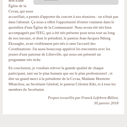
sein d'une
Église de la
Cevaa, qui nous
accueillait, a permis d'apporter du concret à nos réunions : on n'était pas
dans l'abstrait. Ça nous a offert l'opportunité d'entrer vraiment dans le
quotidien d'une Église de la Communauté. Nous avons été très bien
accompagnés par l'EEG, qui a été très présente pour nous tout au long
de nos travaux, et dont le président, le pasteur Jean-Jacques Ndong
Ekouaghe, avait visiblement pris très à cœur l'accueil des
Coordinations. J'ai aussi beaucoup apprécié les rencontres avec les
jeunes d'une paroisse de Libreville, qui nous ont présenté un
programme très riche.
En conclusion, je voudrais relever la grande qualité de chaque
participant, tant sur le plan humain que sur le plan professionnel ; et
dire un grand merci à la présidente de la Cevaa, Madame Henriette
Mbatchou, au Secrétaire Général, le pasteur Célestin Kiki, et à tous les
membres du Secrétariat.
Propos recueillis par Franck Lefebvre-Billiez,
30 janvier 2018
Actions